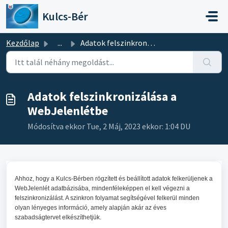
Kihagyás a tartalom megtartásához
Kulcs-Bér
Kezdőlap
...
Adatok felszinkronizálása a WebJelenlétbe
Adatok felszinkronizálása a
WebJelenlétbe
Módosítva ekkor Tue, 2 Máj, 2023 ekkor: 1:04 DU
Ahhoz, hogy a Kulcs-Bérben rögzített és beállított adatok felkerüljenek a
WebJelenlét adatbázisába, mindenféleképpen el kell végezni a
felszinkronizálást. A szinkron folyamat segítségével felkerül minden
olyan lényeges információ, amely alapján akár az éves
szabadságtervet elkészíthetjük.