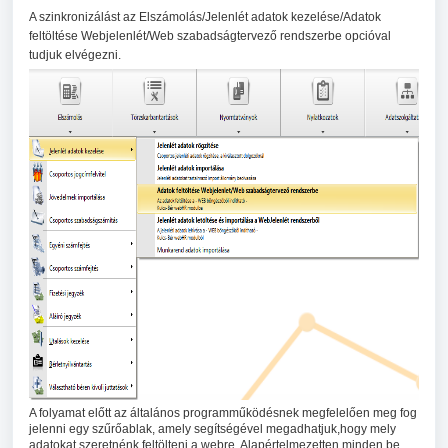
A szinkronizálást az Elszámolás/Jelenlét adatok kezelése/Adatok
feltöltése Webjelenlét/Web szabadságtervező rendszerbe opcióval
tudjuk elvégezni.
A folyamat előtt az általános programműködésnek megfelelően meg fog
jelenni egy szűrőablak, amely segítségével megadhatjuk,hogy mely
adatokat szeretnénk feltölteni a webre. Alapértelmezetten minden be