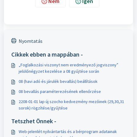
Nem
Igen
Nyomtatás
Cikkek ebben a mappában -
„Foglalkozási viszonyt nem eredményező jogviszony”
jelölőnégyzet kezelése a 08 gyűjtése során
08 (havi adó és járulék bevallás) beállítások
08 bevallás paraméterezésének ellenőrzése
2208-01-01 lap új szocho kedvezmény mezőinek (29,30,31
sorok) rögzítése/gyűjtése
Tetszhet Önnek -
Web-jelenlét nyilvántartás és a bérprogram adatainak