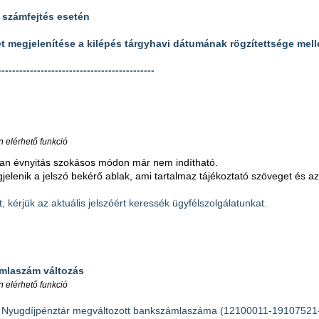
 számfejtés esetén
t megjelenítése a kilépés tárgyhavi dátumának rögzítettsége mell
--------------------------------------------
 elérhető funkció
ban évnyitás szokásos módon már nem indítható.
gjelenik a jelszó bekérő ablak, ami tartalmaz tájékoztató szöveget és az
t, kérjük az aktuális jelszóért keressék ügyfélszolgálatunkat.
mlaszám változás
 elérhető funkció
 Nyugdíjpénztár megváltozott bankszámlaszáma (12100011-19107521