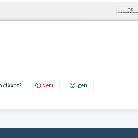
a cikket?
Nem
Igen