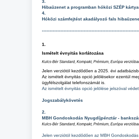
3.
Hibaüzenet a programban hóközi SZÉP kártya
4.
Hóközi számfejtést akadályozó fals hibaüzene
--------------------------------------------------------------
1.
Ismételt évnyitás korlátozása
Kulcs-Bér Standard, Kompakt, Prémium, Európa verzióban
Jelen verziótól kezdődően a 2025. évi adatbázis
Az ismételt évnyitás opció jelölésekor ezentúl me
ügyfélszolgálat telefonszámát is.
Az ismételt évnyitás opció jelölése jelszóval védet
Jogszabálykövetés
2.
MBH Gondoskodás Nyugdíjpénztár - bankszá
Kulcs-Bér Standard, Kompakt, Prémium, Európa verzióban
Jelen verziótól kezdődően az MBH Gondoskodás