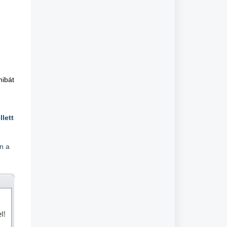
hibát
lett
n a