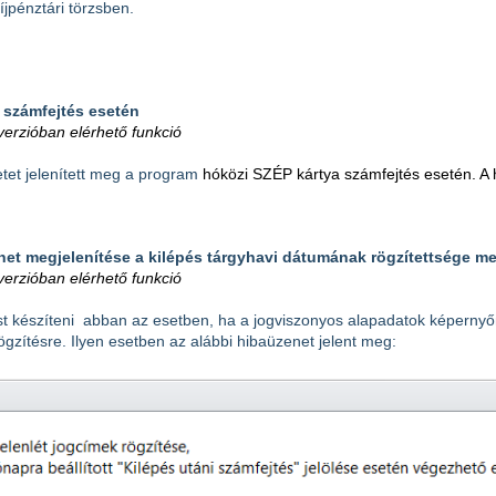
jpénztári törzsben.
 számfejtés esetén
erzióban elérhető funkció
tet jelenített meg a program
hóközi SZÉP kártya számfejtés esetén. A 
et megjelenítése a kilépés tárgyhavi dátumának rögzítettsége mel
erzióban elérhető funkció
st készíteni abban az esetben, ha a jogviszonyos alapadatok képernyő
gzítésre. Ilyen esetben az alábbi hibaüzenet jelent meg: