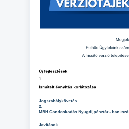
Megjel
Felhős Ügyfeleink szám
A frissítő verzió telepít
Új fejlesztések
1.
Ismételt évnyitás korlátozása
Jogszabálykövetés
2.
MBH Gondoskodás Nyugdíjpénztár - bankszá
Javítások