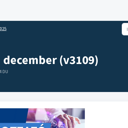
025
. december (v3109)
14 DU