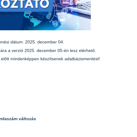
enési dátum: 2025. december 04.
ára a verzió 2025. december 05-én lesz elérhető.
ése előtt mindenképpen készítsenek
adatbázismentés
t!
mlaszám változás