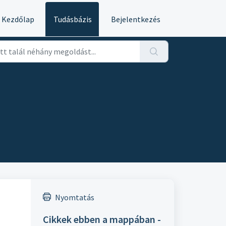
Kezdőlap
Tudásbázis
Bejelentkezés
Nyomtatás
Cikkek ebben a mappában -