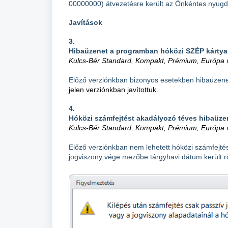
00000000) átvezetésre került az Önkéntes nyugdí
Javítások
3.
Hibaüzenet a programban hóközi SZÉP kártya
Kulcs-Bér Standard, Kompakt, Prémium, Európa v
Előző verziónkban bizonyos esetekben hibaüzene
jelen verziónkban javítottuk.
4.
Hóközi számfejtést akadályozó téves hibaüzen
Kulcs-Bér Standard, Kompakt, Prémium, Európa v
Előző verziónkban nem lehetett hóközi számfejté
jogviszony vége mezőbe tárgyhavi dátum került rö