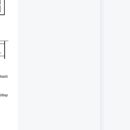
lalót
ótlap