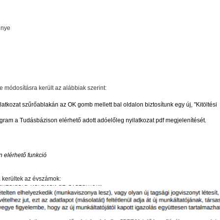
énye
e módosításra került az alábbiak szerint:
tkozat szűrőablakán az OK gomb mellett bal oldalon biztosítunk egy új, "Kitöltési
ogram a Tudásbázison elérhető adott adóelőleg nyilatkozat pdf megjelenítését.
 elérhető funkció
a kerültek az évszámok: