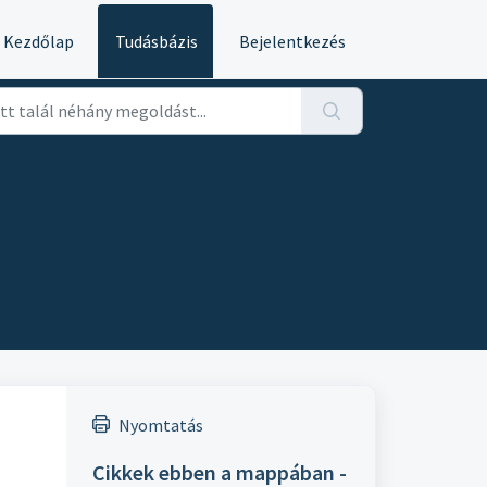
Kezdőlap
Tudásbázis
Bejelentkezés
Nyomtatás
Cikkek ebben a mappában -