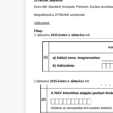
25TMUNK bejelentő
Kulcs-Bér Standard, Kompakt, Prémium, Európa verzióban
Megváltozott a 25TMUNK szerkezete.
Változások:
Főlap:
2. táblarész
2025.évben 1. táblarész
lett.
1.táblarész
2025.évben 2. táblarész
lett.