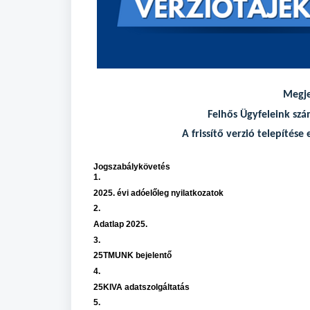
Megje
Felhős Ügyfeleink szá
A frissítő verzió telepíté
Jogszabálykövetés
1.
2025. évi adóelőleg nyilatkozatok
2.
Adatlap 2025.
3.
25TMUNK bejelentő
4.
25KIVA adatszolgáltatás
5.