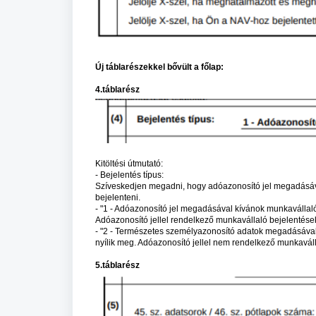
Új táblarészekkel bővült a főlap:
4.táblarész
Kitöltési útmutató:
- Bejelentés típus:
Szíveskedjen megadni, hogy adóazonosító jel megadásával
bejelenteni.
- "1 - Adóazonosító jel megadásával kívánok munkavállalót
Adóazonosító jellel rendelkező munkavállaló bejelentése
- "2 - Természetes személyazonosító adatok megadásával k
nyílik meg. Adóazonosító jellel nem rendelkező munkaváll
5.táblarész