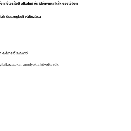
ően létesített alkalmi és idénymunkák esetében
riák összegbeli változása
 elérhető funkció
yilatkozatokat, amelyek a következők: