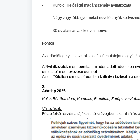
- Külföldi illetőségű magánszemély nyilatkozata
- Négy vagy több gyermeket nevelő anyák kedvezm
- 30 év alatti anyák kedvezménye
Fontos!
Az adóelőleg nyilatkozatok kitöltési útmutatójának gyűjtés
A Nyilatkozatok menüpontban minden adott adóelőleg nyila
útmutató" megnevezésű gombot.
Az új,
"Kitöltési útmutató" gombra kattintva
biztosítja a pr
2.
Adatlap 2025.
Kulcs-Bér Standard, Kompakt, Prémium, Európa verzióban
Változások:
Főlap felső részén a tájékoztató szövegben aktualizálásr