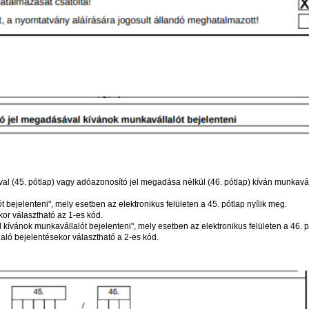
 (45. pótlap) vagy adóazonosító jel megadása nélkül (46. pótlap) kíván munkavál
 bejelenteni", mely esetben az elektronikus felületen a 45. pótlap nyílik meg.
kor választható az 1-es kód.
ívánok munkavállalót bejelenteni", mely esetben az elektronikus felületen a 46. p
aló bejelentésekor választható a 2-es kód.