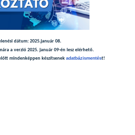
lenési dátum: 2025.január 08.
mára a verzió 2025. január 09-én lesz elérhető.
adatbázismentés
se előtt mindenképpen készítsenek
t!