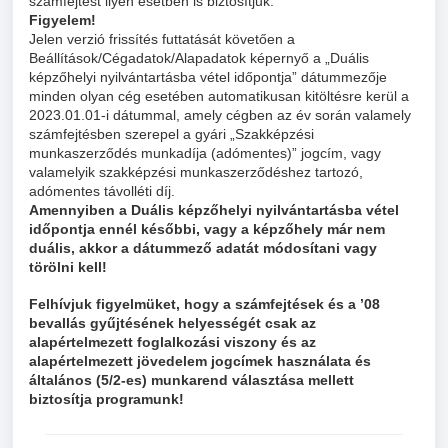
számfejtést ilyen esetben is biztosítjuk.
Figyelem!
Jelen verzió frissítés futtatását követően a
Beállítások/Cégadatok/Alapadatok képernyő a „Duális
képzőhelyi nyilvántartásba vétel időpontja” dátummezője
minden olyan cég esetében automatikusan kitöltésre kerül a
2023.01.01-i dátummal, amely cégben az év során valamely
számfejtésben szerepel a gyári „Szakképzési
munkaszerződés munkadíja (adómentes)” jogcím, vagy
valamelyik szakképzési munkaszerződéshez tartozó,
adómentes távolléti díj.
Amennyiben a Duális képzőhelyi nyilvántartásba vétel
időpontja ennél későbbi, vagy a képzőhely már nem
duális, akkor a dátummező adatát módosítani vagy
törölni kell!
Felhívjuk figyelmüket, hogy a számfejtések és a ’08
bevallás gyűjtésének helyességét csak az
alapértelmezett foglalkozási viszony és az
alapértelmezett jövedelem jogcímek használata és
általános (5/2-es) munkarend választása mellett
biztosítja programunk!