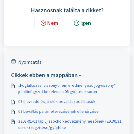
Hasznosnak találta a cikket?
Nem
Igen
Nyomtatás
Cikkek ebben a mappában -
„Foglalkozási viszonyt nem eredményező jogviszony”
jelölőnégyzet kezelése a 08 gyűjtése során
08 (havi adó és járulék bevallás) beállítások
08 bevallás paraméterezésének ellenőrzése
2208-01-01 lap új szocho kedvezmény mezőinek (29,30,31
sorok) rögzítése/gyűjtése