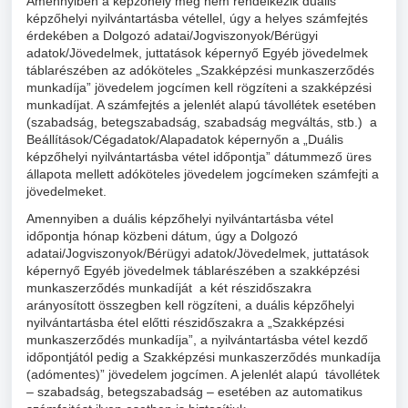
Amennyiben a képzőhely még nem rendelkezik duális
képzőhelyi nyilvántartásba vétellel, úgy a helyes számfejtés
érdekében a Dolgozó adatai/Jogviszonyok/Bérügyi
adatok/Jövedelmek, juttatások képernyő Egyéb jövedelmek
táblarészében az adóköteles „Szakképzési munkaszerződés
munkadíja” jövedelem jogcímen kell rögzíteni a szakképzési
munkadíjat. A számfejtés a jelenlét alapú távollétek esetében
(szabadság, betegszabadság, szabadság megváltás, stb.) a
Beállítások/Cégadatok/Alapadatok képernyőn a „Duális
képzőhelyi nyilvántartásba vétel időpontja” dátummező üres
állapota mellett adóköteles jövedelem jogcímeken számfejti a
jövedelmeket.
Amennyiben a duális képzőhelyi nyilvántartásba vétel
időpontja hónap közbeni dátum, úgy a Dolgozó
adatai/Jogviszonyok/Bérügyi adatok/Jövedelmek, juttatások
képernyő Egyéb jövedelmek táblarészében a szakképzési
munkaszerződés munkadíját a két részidőszakra
arányosított összegben kell rögzíteni, a duális képzőhelyi
nyilvántartásba étel előtti részidőszakra a „Szakképzési
munkaszerződés munkadíja”, a nyilvántartásba vétel kezdő
időpontjától pedig a Szakképzési munkaszerződés munkadíja
(adómentes)” jövedelem jogcímen. A jelenlét alapú távollétek
– szabadság, betegszabadság – esetében az automatikus