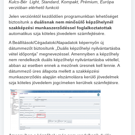
Kulcs-Bér Light, Standard, Kompakt, Prémium, Európa
verzióban elérhető funkció
Jelen verziónktól kezdődően programunkban lehetőséget
biztosítunk a
duálisnak nem minősülő képzőhelynél
szakképzési munkaszerződéssel foglalkoztatottak
automatikus szja köteles jövedelem számfejtésére.
A Beállítások/Cégadatok/Alapadatok képernyőn új
dátummezőt biztosítunk „Duális képzőhelyi nyilvántartásba
vétel időpontja” megnevezéssel. Amennyiben a képzőhely
nem rendelkezik duális képzőhelyi nyilvántartásba vétellel,
abban az esetben ennek a mezőnek üresnek kell lennie. A
dátummező üres állapota mellett a szakképzési
munkaszerződés alapján elszámolásra kerülő jövedelmek
szja köteles jövedelem jogcímeken kerülnek számfejtésre.