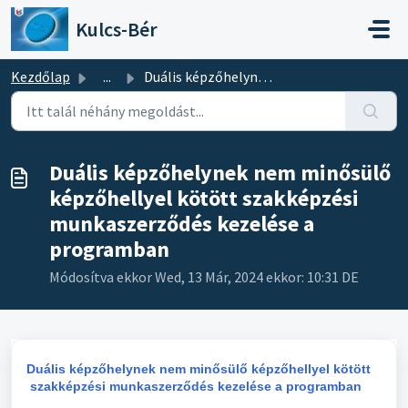
Kihagyás a tartalom megtartásához
Kulcs-Bér
Kezdőlap
...
Duális képzőhelynek nem minősülő képzőhellyel kötött sza...
Duális képzőhelynek nem minősülő
képzőhellyel kötött szakképzési
munkaszerződés kezelése a
programban
Módosítva ekkor Wed, 13 Már, 2024 ekkor: 10:31 DE
Duális képzőhelynek nem minősülő képzőhellyel kötött
szakképzési munkaszerződés kezelése a programban