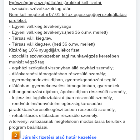
Egészségügyi szolgáltatási járulékot kell fizetni:
- szociális szövetkezeti tag után
Nem kell megfizetni 07.01-től az egészségügyi szolgáltatási
járulékot:
- Egyéni váll.kieg.tevékenységű
- Egyéni váll.kieg.tevékenys.(heti 36 ó.mv. mellett)
- Társas váll. kieg.tev.
- Társas váll.kieg.tev. (heti 36 ó.mv. mellett)
Kizárólag 10% nyugdíjjárulékot fizet:
- szociális szövetkezetben tagi munkavégzés keretében
munkát végző tag;
- egyházi szolgálati viszonyban álló egyházi személy;
- álláskeresési támogatásban részesülő személy;
- gyermekgondozási díjban, gyermekgondozást segítő
ellátásban, gyermeknevelési támogatásban, gyermekek
otthongondozási díjában, ápolási díjban részesülő személy;
- fejlesztési foglalkoztatási díjban részesülő személy;
- rendvédelmi/honvédelmi egészségkárosodási
járadékban/keresetkiegészítésben részesülő személy;
- rehabilitációs ellátásban részesülő személy.
A törvényi változásnak megfelelően módosításra kerültek a
program beállításai.
Járulék fizetési alsó határ kezelése