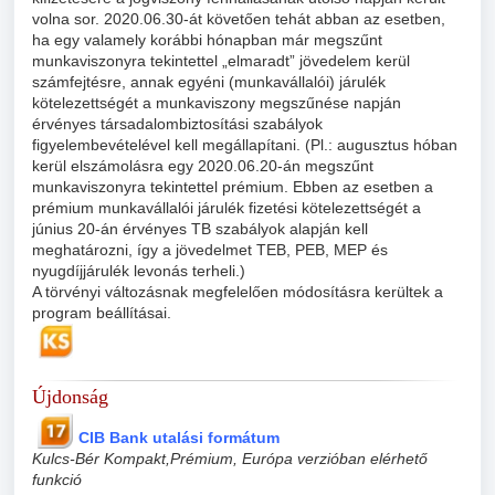
volna sor. 2020.06.30-át követően tehát abban az esetben,
ha egy valamely korábbi hónapban már megszűnt
munkaviszonyra tekintettel „elmaradt” jövedelem kerül
számfejtésre, annak egyéni (munkavállalói) járulék
kötelezettségét a munkaviszony megszűnése napján
érvényes társadalombiztosítási szabályok
figyelembevételével kell megállapítani. (Pl.: augusztus hóban
kerül elszámolásra egy 2020.06.20-án megszűnt
munkaviszonyra tekintettel prémium. Ebben az esetben a
prémium munkavállalói járulék fizetési kötelezettségét a
június 20-án érvényes TB szabályok alapján kell
meghatározni, így a jövedelmet TEB, PEB, MEP és
nyugdíjjárulék levonás terheli.)
A törvényi változásnak megfelelően módosításra kerültek a
program beállításai.
Újdonság
CIB Bank utalási formátum
Kulcs-Bér Kompakt,Prémium, Európa verzióban elérhető
funkció