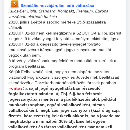
Szociális hozzájárulási adó változása
Kulcs-Bér Light, Standard, Kompakt, Prémium, Európa
verzióban elérhető funkció
2020. július 1-jétől a szocho mértéke
15,5
százalékra
változik.
2020.07.01-től nem kell megfizetni a SZOCHO-t a Tbj. szerint
kiegészítő tevékenységet folytató személyre tekintettel, így a
2020.07.01-től a kiegészítő tevékenységet folytató
munkavégzésre irányul egyéb jogviszonyokban munkát
végzők után sem.
A törvényi változásnak megfelelően módosításra kerültek a
program beállításai.
Kérjük Felhasználóinkat, hogy a nem alapértelmezetten
biztosított Foglalkozási viszonyok és Jövedelmek beállításait
ellenőrizzék a Törzskarbantartások/Közös törzsek pontban.
Fontos:
a saját jogú nyugellátásban részesülő
foglalkoztatott minden, új Tbj. 6.§-ban felsorolt
jogviszonyában mentesül a járulékfizetés alól, például
munkaviszonyban, egyéni vállalkozóként, társas
vállalkozóként, megbízási jogviszonyban (kizárólag szja
fizetési kötelezettség keletkezik akkor is, ha a jövedelme
meghaladja a minimálbér 30%-át). Emellett egyéni
vállalkozóként és társas vállalkozóként már nem kell