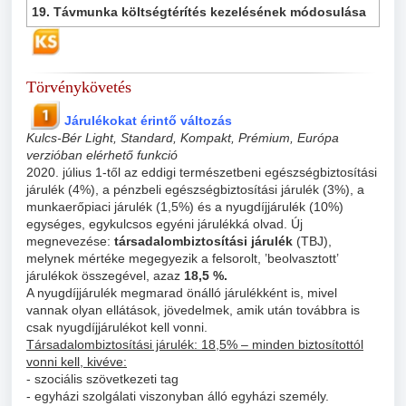
19. Távmunka költségtérítés kezelésének módosulása
Törvénykövetés
Járulékokat érintő változás
Kulcs-Bér Light, Standard, Kompakt, Prémium, Európa
verzióban elérhető funkció
2020. július 1-től az eddigi természetbeni egészségbiztosítási
járulék (4%), a pénzbeli egészségbiztosítási járulék (3%), a
munkaerőpiaci járulék (1,5%) és a nyugdíjjárulék (10%)
egységes, egykulcsos egyéni járulékká olvad. Új
megnevezése:
társadalombiztosítási járulék
(TBJ),
melynek mértéke megegyezik a felsorolt, ’beolvasztott’
járulékok összegével, azaz
18,5 %.
A nyugdíjjárulék megmarad önálló járulékként is, mivel
vannak olyan ellátások, jövedelmek, amik után továbbra is
csak nyugdíjjárulékot kell vonni.
Társadalombiztosítási járulék: 18,5% – minden biztosítottól
vonni kell, kivéve:
- szociális szövetkezeti tag
- egyházi szolgálati viszonyban álló egyházi személy.