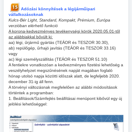
Adózási könnyítések a légijárműipari
vállalkozásoknak
Kulcs-Bér Light, Standard, Kompakt, Prémium, Európa
verzióban elérhető funkció
A korona-kedvezményes tevékenységi körök 2020.05.01-től
az alábbiakkal bővült ki:
aa) légi, űrjármű gyártás (TEÁOR és TESZOR 30.30),
ab) repülőgép, űrhajó javítás (TEÁOR és TESZOR 33.16)
vagy
ac) légi személyszállítás (TEÁOR és TESZOR 51.10)
A fentiekre vonatkozóan a kedvezményes fizetési lehetőség a
veszélyhelyzet megszűnésének napját magában foglaló
hónap utolsó napja közötti időszak alatt, de legfeljebb 2020.
december 31-ig áll fenn.
A törvényi változásnak megfelelően az alábbi módosítások
történtek a programban:
1. Beállítások/Számfejtés beállításai menüpont kibővül egy új
jelölési lehetőséggel: