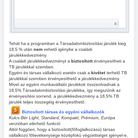
Tehát ha a programban a Társadalombiztosítási járulék kieg
18,5 % után
nem
vehető igénybe a családi
járulékkedvezmény.
A családi járulékkedvezményt a
biztosított
érvényesítheti a
TB járulékkal szemben.
Egyéni és társas vállalkozó esetén csak a
kivétet
terhelő TB
járulékkal szemben érvényesíthető a járulékkedvezmény.
Mivel az egyéni munkavállalói járulékok összeolvadnak a
18,5% Társadalombiztosítási járulékba, így megszűnik az
érvényesítési sorrend, a járulékkedvezmény a 18,5% TB
járulék teljes összegéig érvényesíthető.
Biztosított társas és egyéni vállalkozók
Kulcs-Bér Light, Standard, Kompakt, Prémium, Európa
verzióban elérhető funkció
Attól függően, hogy a biztosított(főfoglalkozású) társas
vállalkozó főtevékenysége középfokú végzettséget igényel-e,