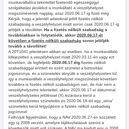
munkavállalóra tekintettel fizetendő egészségügyi
szolgáltatási járulékot a munkáltató a veszélyhelyzet
megszűnésének napjáig, azaz 2020.06.17-ig fizeti meg.
Kérjük, hogy a jelenlét adatoknál jelölt fizetés nélküli
szabadáság a veszélyhelyzet miatt soron csak 2020.06.17-ig
jelöljék a távollétet.
Ha a fizetés nélküli szabadság a
továbbiakban is folytatódik, akkor
2020.06.17-ét
követően a
fizetés nélküli szabadság
soron jelöljék
tovább a távollétet!
A 20T1041 jelentésen abban az esetben, ha a munkavállaló
kifejezetten a veszélyhelyzet miatt 2020.03.11-én vagy ezt
követően, de legfeljebb
2020.06.17-éig
fizetés nélküli
szabadsággal érintett és ezért szünetel a biztosítási
jogviszonya, és a szünetelés átnyúlik a veszélyhelyzeten túl,
így a munkavállaló a veszélyhelyzet megszűnését követően
továbbra is fizetés nélküli szabadságon van, de már nem a
veszélyhelyzetre tekintettel, akkor 2020.06.17-ei dátummal
veszélyhelyzetes jelöléssel (X) lezárásra kerül a
veszélyhelyzetes szünetelés és 2020.06.18-tól egy „sima”
szünetelés kerül felgyűjtésre a fizetés nélküli szabadság
jogcímmel.
Felhívjuk figyelmüket, hogy a NAV 2020.06.27-én közzétett
egy új 2008 verziót, amelyre tájékoztatásuk szerint a
következők miatt volt szükség: A NAV ma kiadott egy új 2008