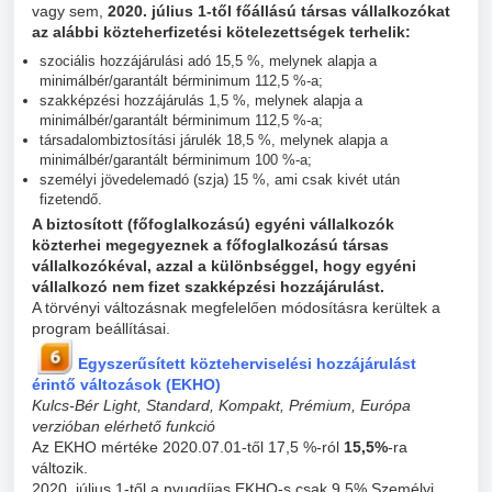
vagy sem,
2020. július 1-től főállású társas vállalkozókat
az alábbi közteherfizetési kötelezettségek terhelik:
szociális hozzájárulási adó 15,5 %, melynek alapja a
minimálbér/garantált bérminimum 112,5 %-a;
szakképzési hozzájárulás 1,5 %, melynek alapja a
minimálbér/garantált bérminimum 112,5 %-a;
társadalombiztosítási járulék 18,5 %, melynek alapja a
minimálbér/garantált bérminimum 100 %-a;
személyi jövedelemadó (szja) 15 %, ami csak kivét után
fizetendő.
A biztosított (főfoglalkozású) egyéni vállalkozók
közterhei megegyeznek a főfoglalkozású társas
vállalkozókéval, azzal a különbséggel, hogy egyéni
vállalkozó nem fizet szakképzési hozzájárulást.
A törvényi változásnak megfelelően módosításra kerültek a
program beállításai.
Egyszerűsített közteherviselési hozzájárulást
érintő változások (EKHO)
Kulcs-Bér Light, Standard, Kompakt, Prémium, Európa
verzióban elérhető funkció
Az EKHO mértéke 2020.07.01-től 17,5 %-ról
15,5%
-ra
változik.
2020. július 1-től a nyugdíjas EKHO-s csak 9,5% Személyi