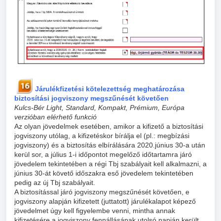
Járulékfizetési kötelezettség meghatározása
biztosítási jogviszony megszűnését követően
Kulcs-Bér Light, Standard, Kompakt, Prémium, Európa
verzióban elérhető funkció
Az olyan jövedelmek esetében, amikor a kifizető a biztosítási
jogviszony utólag, a kifizetéskor bírálja el (pl.: megbízási
jogviszony) és a biztosítás elbírálására 2020.június 30-a után
kerül sor, a július 1-i időpontot megelőző időtartamra járó
jövedelem tekintetében a régi Tbj szabályait kell alkalmazni, a
június 30-át követő időszakra eső jövedelem tekintetében
pedig az új Tbj szabályait.
A biztosítással járó jogviszony megszűnését követően, e
jogviszony alapján kifizetett (juttatott) járulékalapot képező
jövedelmet úgy kell figyelembe venni, mintha annak
kifizetésére a jogviszony fennállásának utolsó napján került