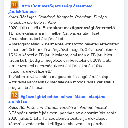
Biztosított mezőgazdasági őstermelő
járulékfizetése
Kulcs-Bér Light, Standard, Kompakt, Prémium, Európa
verzióban elérhető funkció
2020. július 1-től a
Biztosított mezőgazdasági őstermelő
TB járulékalapja a minimálbér 92%-a, ez után fizet
társadalombiztosítási járulékot.
A mezőgazdasági kistermelőre vonatkozó bevételi értékhatárt
el nem érő őstermelő a tárgyévet megelőző évi bevételének
15 %-a képezi a TB járulékalapot, ami után a TB járulékot
fizetni kell. (Eddig a megelőző évi bevételének 20%-a után
természetbeni egészségbiztosítási járulékot és 10%
nyugdíjjárulékot fizetett.)
Továbbra is vállalható a magasabb összegű járulékalap.
A törvényi változásnak megfelelően módosításra kerültek a
program beállításai.
Egészségbiztosítási pénzellátások alapjának
elbírálása
Kulcs-Bér Prémium, Európa verzióban elérhető funkció
A Táppénz számfejtés menüpontban az alapszámítás során
2020. július 1-től a Társadalombiztosítási járulékalapot
képező jövedelmeket kell figyelembe venni, a pénzbeli