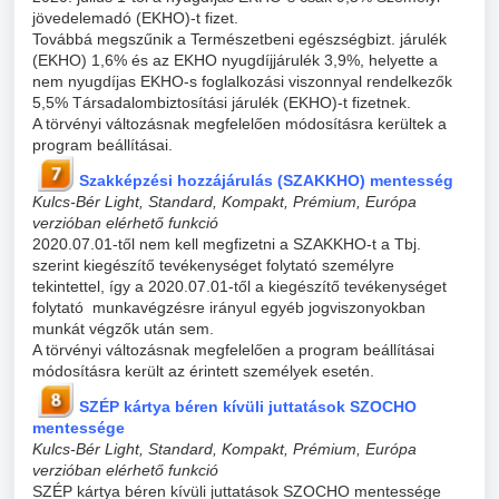
jövedelemadó (EKHO)-t fizet.
Továbbá megszűnik a Természetbeni egészségbizt. járulék
(EKHO) 1,6% és az EKHO nyugdíjjárulék 3,9%, helyette a
nem nyugdíjas EKHO-s foglalkozási viszonnyal rendelkezők
5,5% Társadalombiztosítási járulék (EKHO)-t fizetnek.
A törvényi változásnak megfelelően módosításra kerültek a
program beállításai.
Szakképzési hozzájárulás (SZAKKHO) mentesség
Kulcs-Bér Light, Standard, Kompakt, Prémium, Európa
verzióban elérhető funkció
2020.07.01-től nem kell megfizetni a SZAKKHO-t a Tbj.
szerint kiegészítő tevékenységet folytató személyre
tekintettel, így a 2020.07.01-től a kiegészítő tevékenységet
folytató munkavégzésre irányul egyéb jogviszonyokban
munkát végzők után sem.
A törvényi változásnak megfelelően a program beállításai
módosításra került az érintett személyek esetén.
SZÉP kártya béren kívüli juttatások SZOCHO
mentessége
Kulcs-Bér Light, Standard, Kompakt, Prémium, Európa
verzióban elérhető funkció
SZÉP kártya béren kívüli juttatások SZOCHO mentessége