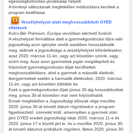
egészségbiztosítási járulékalap helyett.
A törvényi változásnak megfelelően módosításra kerültek a
program beállításai.
Veszélyhelyzet alatt meghosszabbított GYED
ellátások
Kulcs-Bér Prémium, Európa verzióban elérhető funkció
A vészhelyzet fennállása alatt a gyermekgondozási díjra való
jogosultság azon igénybe vevők esetében hosszabbodik
meg, akiknek a jogosultsága a veszélyhelyzet kihirdetésekor,
azaz 2020. március 11-én, vagy azt követően szűnik, vagy
szűnt meg. Azaz azon gyermekek jogán megállapított és
folyósított gyermekgondozási díjak kerülhettek
meghosszabbításra, ahol a gyermek a második életévét,
ikergyermekek esetén a harmadik életévüket, 2020. március
11-én, vagy azt követően töltötték be.
Ezek a gyermekgondozási díjak június 30-áig hosszabbodtak
meg, június 30-át követően már nem folyósíthatók.
Ennek megfelelően a Jogosultsági időszak vége mezőbe
2020. június 30-át követő dátum rögzítésekor a program
figyelmeztető üzenetet küld, amennyiben a gyermek után
járó GYED eredeti jogosultsági ideje 2020. március 11-e és
2020. június 17-e között járt le, és a mezőbe 2020. június 30-
át követő dátumot próbálunk rögzíteni, illetve 2020. június 30-