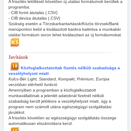
A frissítés letöltését követően új utalási formátumok kerültek a
programba:
- CIB forint átutalás (.CSV)
- CIB deviza átutalás (.CSV)
Szükség esetén a Törzskarbantartások/Közös törzsek/Bank
menüponton belül a kiválasztott bankra kattintva a munkabér
utalási formátum soron lehet kiválasztani az új formátumokat.
Javítások
Közfoglalkoztatottak fizetés nélküli szabadsága a
veszélyhelyzet miatt
Kulcs-Bér Light, Standard, Kompakt, Prémium, Európa
verzióban elérhető funkció
Amennyiben a programban a közfoglalkoztatott
munkavállalónak a jelenlét adatoknál fizetnél nélküli
szabadság került jelölésre a veszélyhelyzet miatt, úgy a
program nem számolt utána egészségügyi szolgáltatási
járulékot.
A frissítés követően az egészségügyi szolgáltatás összege
automatikusan elszámolásra kerül.