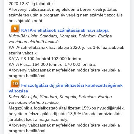
2020.12.31-ig tolódott ki.
A törvényi változásnak megfelelően a béren kívüli juttatás
számfejtés után a program év végéig nem számfejt szociális
hozzájárulás adót.
KATÁ-s ellátások számításának havi alapja
Kulcs-Bér Light, Standard, Kompakt, Prémium, Európa
verzióban elérhető funkció
KATÁ-sok ellátásnak havi alapja 2020. július 1-től az alábbiak
szerint változik:
KATA: 98 100 forintról 102 000 forintra,
KATA Plusz: 164 000 forintról 170 000 forintra.
A törvényi változásnak megfelelően módosításra kerültek a
program beállításai.
Felszolgálási díj járulékfizetési kötelezettségének
változása
Kulcs-Bér Light, Standard, Kompakt, Prémium, Európa
verzióban elérhető funkció
Megszűnik a foglalkoztató által fizetett 15%-os nyugdíjjárulék,
helyette a felszolgálási díj után 18,5 % társadalombiztosítási
járulékot fizet a magánszemély.
A törvényi változásnak megfelelően módosításra kerültek a
program beállításai.