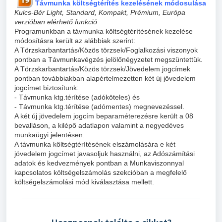
Távmunka költségtérítés kezelésének módosulása
Kulcs-Bér Light, Standard, Kompakt, Prémium, Európa
verzióban elérhető funkció
Programunkban a távmunka költségtérítésének kezelése
módosításra került az alábbiak szerint:
A Törzskarbantartás/Közös törzsek/Foglalkozási viszonyok
pontban a Távmunkavégzés jelölőnégyzetet megszüntettük.
A Törzskarbantartás/Közös törzsek/Jövedelem jogcímek
pontban továbbiakban alapértelmezetten két új jövedelem
jogcímet biztosítunk:
- Távmunka ktg.térítése (adóköteles) és
- Távmunka ktg.térítése (adómentes) megnevezéssel.
A két új jövedelem jogcím beparaméterezésre került a 08
bevalláson, a kilépő adatlapon valamint a negyedéves
munkaügyi jelentésen.
A távmunka költségtérítésének elszámolására e két
jövedelem jogcímet javasoljuk használni, az Adószámítási
adatok és kedvezmények pontban a Munkaviszonnyal
kapcsolatos költségelszámolás szekcióban a megfelelő
költségelszámolási mód kiválasztása mellett.