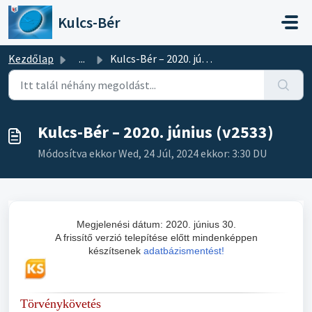
Kihagyás a tartalom megtartásához
Kulcs-Bér
Kezdőlap
...
Kulcs-Bér – 2020. június (v2533)
Kulcs-Bér – 2020. június (v2533)
Módosítva ekkor Wed, 24 Júl, 2024 ekkor: 3:30 DU
Megjelenési dátum: 2020. június 30.
A frissítő verzió telepítése előtt mindenképpen
készítsenek
adatbázismentést!
Törvénykövetés