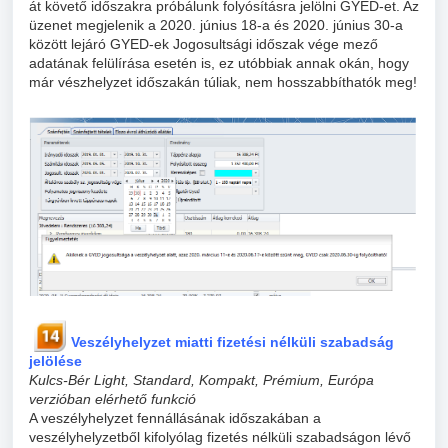
át követő időszakra próbálunk folyósításra jelölni GYED-et. Az
üzenet megjelenik a 2020. június 18-a és 2020. június 30-a
között lejáró GYED-ek Jogosultsági időszak vége mező
adatának felülírása esetén is, ez utóbbiak annak okán, hogy
már vészhelyzet időszakán túliak, nem hosszabbíthatók meg!
Veszélyhelyzet miatti fizetési nélküli szabadság
jelölése
Kulcs-Bér Light, Standard, Kompakt, Prémium, Európa
verzióban elérhető funkció
A veszélyhelyzet fennállásának időszakában a
veszélyhelyzetből kifolyólag fizetés nélküli szabadságon lévő