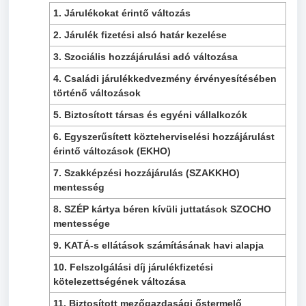
1. Járulékokat érintő változás
2. Járulék fizetési alsó határ kezelése
3. Szociális hozzájárulási adó változása
4. Családi járulékkedvezmény érvényesítésében
történő változások
5. Biztosított társas és egyéni vállalkozók
6. Egyszerűsített közteherviselési hozzájárulást
érintő változások (EKHO)
7. Szakképzési hozzájárulás (SZAKKHO)
mentesség
8. SZÉP kártya béren kívüli juttatások SZOCHO
mentessége
9. KATÁ-s ellátások számításának havi alapja
10. Felszolgálási díj járulékfizetési
kötelezettségének változása
11. Biztosított mezőgazdasági őstermelő