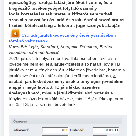
egészségügyi szolgáltatási járulékot fizetnie, és a
kiegészítő tevékenységet folytató személy
foglalkoztatására tekintettel a kifizetőt sem terheli
szociális hozzájárulási adó és szakképzési hozzájárulás
fizetési kötelezettség a felsorolt jogviszonyok alapján
.
Családi járulékkedvezmény érvényesítésében
történő változások
Kulcs-Bér Light, Standard, Kompakt, Prémium, Európa
verzióban elérhető funkció
2020. július 1-től olyan munkavállaló esetében, akinek a
jövedelme nem éri el a járulékfizetési alsó határt, így a TB
járuléka nem a tényleges járulékköteles jövedelme, hanem a
járulékfizetési alsó határ alapján kerül megállapításra,
a
családi járulékkedvezmény csak a tényleges jövedelem
alapján megállapított TB járulékkal szemben
érvényesíthető
, mivel a járulékfizetési alsó határ és a
tényleges jövedelem különbözete, mint TB járulékalap, nem
minősül Szja tv. szerinti bevételnek.