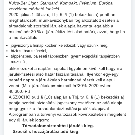
Kulcs-Bér Light, Standard, Kompakt, Prémium, Európa
verzióban elérhető funkció
2020. július 1-től az új Tbj. 6. § (1) bekezdés a) pontban
meghatározott, munkaviszonyban foglalkoztatott esetén a
társadalombiztosítási járulék alapja havonta legalább a
minimálbér 30 %-a (járulékfizetési alsó határ), azzal, hogy ha
a munkavállaló:
jogviszonya hónap közben keletkezik vagy szűnik meg,
biztosítása szünetel,
táppénzben, baleseti táppénzben, gyermekápolási táppénzben
részesül,
akkor ezeket a naptári napokat figyelmen kívül kell hagyni a
járulékfizetési alsó határ kiszámításánál. Ilyenkor egy-egy
naptári napra a járulékalap harmincad részét kell alapul
venni. (Min. járulékalap=minimálbér*30%. 2020.évben
48 300.-Ft)
A SZOCHO tv. 1.§ (10) alapján a Tbj. tv. 6. § (1) bekezdés a)
pontja szerinti biztosítási jogviszony esetében az adó alapja
megegyezik a társadalombiztosítási járulék alapjával.
A programban a törvényi változások következtében megjelent
egy új járulék jogcím:
-
Társadalombiztosítási járulék kieg.
-
Szociális hozzájárulási adó kieg.