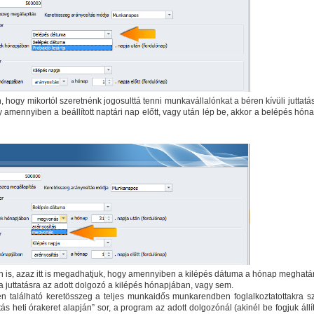
ogy mikortól szeretnénk jogosulttá tenni munkavállalónkat a béren kívüli juttatá
y amennyiben a beállított naptári nap előtt, vagy után lép be, akkor a belépés hón
n is, azaz itt is megadhatjuk, hogy amennyiben a kilépés dátuma a hónap meghatá
ria juttatásra az adott dolgozó a kilépés hónapjában, vagy sem.
zén található keretösszeg a teljes munkaidős munkarendben foglalkoztatottakra s
ás heti órakeret alapján” sor, a program az adott dolgozónál (akinél be fogjuk állí