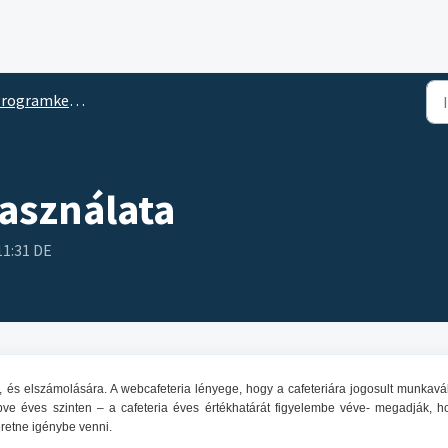
rogramkezelés
asználata
11:31 DE
 és elszámolására. A webcafeteria lényege, hogy a cafeteriára jogosult munkavá
pve éves szinten – a cafeteria éves értékhatárát figyelembe véve- megadják, h
eretne igénybe venni.