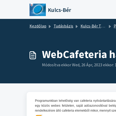
Kihagyás a tartalom megtartásához
Kulcs-Bér
Kezdőlap
Tudásbázis
Kulcs-Bér Tudásbázis
P
WebCafeteria h
Módosítva ekkor Wed, 26 Ápr, 2023 ekkor: 
Programunkban lehetőség van cafeteria nyilvántartására,
egy közös webes felületen, saját adóazonosítóval belé
rendelkezésre álló cafeteria elemekből mikor, mennyit sz