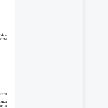
sokra.
apjára
rozott
zabva
tani a