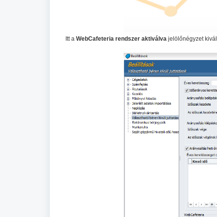
Itt a
WebCafeteria rendszer aktiválva
jelölőnégyzet kivál