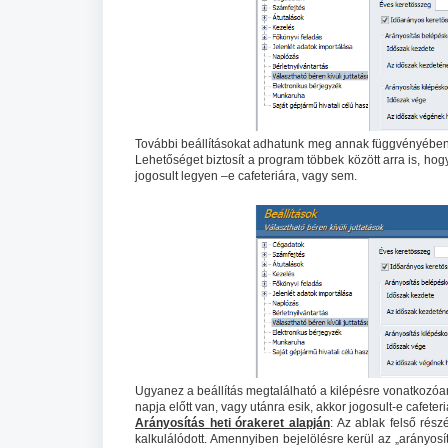
További beállításokat adhatunk meg annak függvényében, h
Lehetőséget biztosít a program többek között arra is, hog
jogosult legyen –e cafeteriára, vagy sem.
Ugyanez a beállítás megtalálható a kilépésre vonatkozóa
napja előtt van, vagy utánra esik, akkor jogosult-e cafete
Arányosítás heti órakeret alapján
: Az ablak felső rés
kalkulálódott. Amennyiben bejelölésre kerül az „arányosít