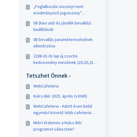
„Foglalkozási viszonyt nem
eredményező jogviszony”
jelölőnégyzet kezelése a 08
08 (havi adó és járulék bevallás)
gyűjtése során
beállítások
08 bevallás paraméterezésének
ellenőrzése
2208-01-01 lap új szocho
kedvezmény mezőinek (29,30,31
sorok) rögzítése/gyűjtése
Tetszhet Önnek -
WebCafeteria
Kulcs-Bér 2025. április (v3045)
WebCafeteria - Adott éven belül
egymást követő több cafeteria
nyilatkozat rögzítése
Miért érdemes a Kulcs-Bér
programot választani?