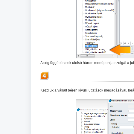
A cégfüggő törzsek utolsó három menüpontja szolgál a jutta
Kezdjük a vállalt béren kívüli juttatások megadásával, beál