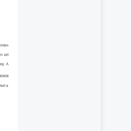
inten
én azt
eg. A
öltött
éket a