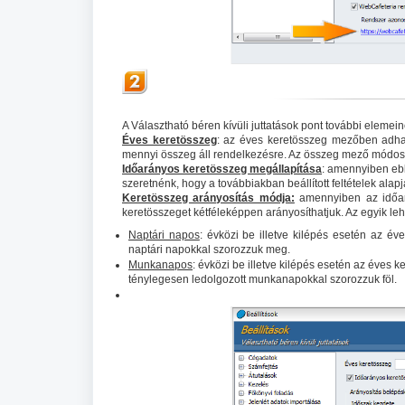
A Választható béren kívüli juttatások pont további eleme
Éves keretösszeg
: az éves keretösszeg mezőben adhat
mennyi összeg áll rendelkezésre. Az összeg mező módosí
Időarányos keretösszeg megállapítása
: amennyiben ebbe
szeretnénk, hogy a továbbiakban beállított feltételek ala
Keretösszeg arányosítás módja:
amennyiben az időará
keretösszeget kétféleképpen arányosíthatjuk. Az egyik le
Naptári napos
: évközi be illetve kilépés esetén az év
naptári napokkal szorozzuk meg.
Munkanapos
: évközi be illetve kilépés esetén az éves 
ténylegesen ledolgozott munkanapokkal szorozzuk föl.