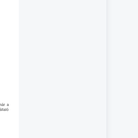
már a
állaló