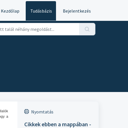
Kezdőlap
Tudásbázis
Bejelentkezés
Nyomtatás
llalók
ogy a
Cikkek ebben a mappában -