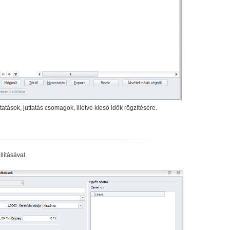
tások, juttatás csomagok, illetve kieső idők rögzítésére.
lításával.