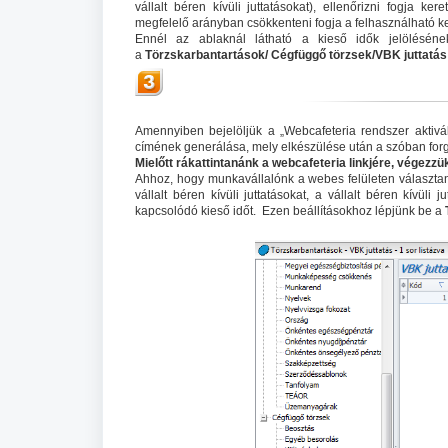
vállalt béren kívüli juttatásokat), ellenőrizni fogja
megfelelő arányban csökkenteni fogja a felhasználható k
Ennél az ablaknál látható a kieső idők jelöléséne
a
Törzskarbantartások/ Cégfüggő törzsek/VBK juttatás 
Amennyiben bejelöljük a „Webcafeteria rendszer aktivá
címének generálása, mely elkészülése után a szóban forgó 
Mielőtt rákattintanánk a webcafeteria linkjére, végezzük
Ahhoz, hogy munkavállalónk a webes felületen választan
vállalt béren kívüli juttatásokat, a vállalt béren kívüli j
kapcsolódó kieső időt. Ezen beállításokhoz lépjünk be a