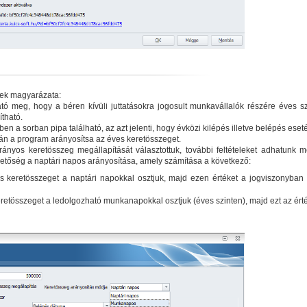
inek magyarázata:
ó meg, hogy a béren kívüli juttatásokra jogosult munkavállalók részére éves sz
tható.
n a sorban pipa található, az azt jelenti, hogy évközi kilépés illetve belépés eset
pján a program arányosítsa az éves keretösszeget.
nyos keretösszeg megállapítását választottuk, további feltételeket adhatunk m
hetőség a naptári napos arányosítása, amely számítása a következő:
es keretösszeget a naptári napokkal osztjuk, majd ezen értéket a jogviszonyban t
keretösszeget a ledolgozható munkanapokkal osztjuk (éves szinten), majd ezt az ért