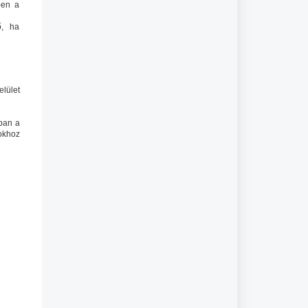
ben a
ő, ha
lület
ban a
sokhoz