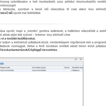
 keretösszeg számításakor a heti munkaidejét, azaz például részmunkaidős eseté
eretösszeget.
k táblázata, azonban a kieső idő választása itt csak akkor lesz elérhet
kieső idő
opciót már feltöltöttük.
lása opciót, majd a „mentés” gombra kattintunk, a háttérben elkezdődik a webfe
ablak alján kék színnel – linkelve- lesz elérhető címe.
 el a további beállításokat.
i tudjon a különböző juttatások közül, mindenképpen rögzítenünk kell a program
uttatások csomagjait, illetve a fenti sorokban említett vállalt béren kívüli juttatá
Törzskarbantartások/Cégfüggő törzsekhez.