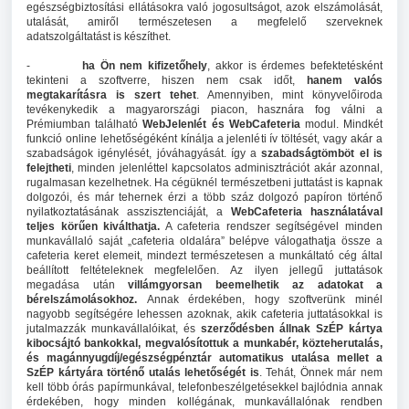
egészségbiztosítási ellátásokra való jogosultságot, azok elszámolását,
utalását, amiről természetesen a megfelelő szerveknek
adatszolgáltatást is készíthet.
-
ha Ön nem kifizetőhely
, akkor is érdemes befektetésként
tekinteni a szoftverre, hiszen nem csak időt,
hanem valós
megtakarításra is szert tehet
. Amennyiben, mint könyvelőiroda
tevékenykedik a magyarországi piacon, hasznára fog válni a
Prémiumban található
WebJelenlét és WebCafeteria
modul. Mindkét
funkció online lehetőségéként kínálja a jelenléti ív töltését, vagy akár a
szabadságok igénylését, jóváhagyását. így a
szabadságtömböt el is
felejtheti
, minden jelenléttel kapcsolatos adminisztrációt akár azonnal,
rugalmasan kezelhetnek. Ha cégüknél természetbeni juttatást is kapnak
dolgozói, és már tehernek érzi a több száz dolgozó papíron történő
nyilatkoztatásának asszisztenciáját, a
WebCafeteria használatával
teljes körűen kiválthatja.
A cafeteria rendszer segítségével minden
munkavállaló saját „cafeteria oldalára” belépve válogathatja össze a
cafeteria keret elemeit, mindezt természetesen a munkáltató cég által
beállított feltételeknek megfelelően. Az ilyen jellegű juttatások
megadása után
villámgyorsan beemelhetik az adatokat a
bérelszámolásokhoz.
Annak érdekében, hogy szoftverünk minél
nagyobb segítségére lehessen azoknak, akik cafeteria juttatásokkal is
jutalmazzák munkavállalóikat, és
szerződésben állnak SzÉP kártya
kibocsájtó bankokkal, megvalósítottuk a munkabér, közteherutalás,
és magánnyugdíj/egészségpénztár automatikus utalása mellet a
SzÉP kártyára történő utalás lehetőségét is
. Tehát, Önnek már nem
kell több órás papírmunkával, telefonbeszélgetésekkel bajlódnia annak
érdekében, hogy minden kollégának, munkavállalónak rendben