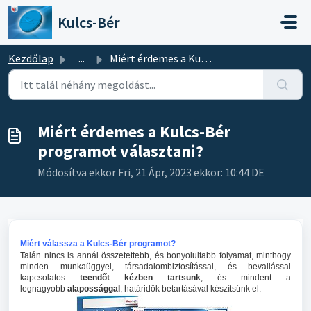
Kihagyás a tartalom megtartásához
Kulcs-Bér
Kezdőlap
...
Miért érdemes a Kulcs-Bér programot választani?
Miért érdemes a Kulcs-Bér
programot választani?
Módosítva ekkor Fri, 21 Ápr, 2023 ekkor: 10:44 DE
Miért válassza a Kulcs-Bér programot?
Talán nincs is annál összetettebb, és bonyolultabb folyamat, minthogy
minden munkaüggyel, társadalombiztosítással, és bevallással
kapcsolatos
teendőt kézben tartsunk
, és mindent a
legnagyobb
alapossággal
, határidők betartásával készítsünk el.