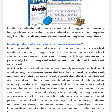
Minden cég életében eljön az a pillanat, amikor úgy érzi, a munkaügy,
bérügyintézés egy kézben tartása lehetetlen számára.
A megoldás
egy komplett rendszer, amellyel mindezekre megoldást kaphatnak.
Mi alapján dönthetünk egy bérszoftver vásárlásakor?
Mivel számtalan szerv ellenőrzi a munkaügyet, a számfejtést,
mindenképpen egy megbízható, sok kényelmi funkcióval ellátott
szoftverre van szükség, amely
nem igényli azt, hogy minden nap a
jogszabályokat, törvényeket értelmezzük, mert alapból követi azok
változását.
A Kulcs-Bér szoftverrel mindenki számára olyan megoldás biztosított,
amellyel
egy rendszeren keresztül intézheti a bérek számfejtését,
munkaügyi adatok nyilvántartását, a járulékbevallást, azok utalását
.
A szoftver akkor jó, ha minden olyan lehetőségre irányt mutat, amellyel
a cég – jogszabálynak megfelelően- a fluktuáció szinten tartása mellett,
– akár bérköltség csökkentéséhez hozzájárul. Ezek mellett képes
számtalan olyan folyamat elvégzésére, amely a cég életében
automatizmus nélkül havonta több hetet is igénybe venne. Ilyenek
például: a munkaidő nyilvántartása egy online felületen, cafeteria
rendszer kezelése, kedvezményekre való jogosultság esetén
figyelmeztetés, munkaruhák nyilvántartása, és nem utolsó sorban a