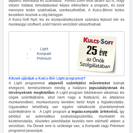
táppénz elbírálása és számítása. Fontos szem előtt tartani azt is, hogy
milyen listákat, kimutatásokat képes elkészíteni a program, és ezek
mennyire testre szabhatóak, szerkeszthetőek. A Kulcs-Bérrel biztos
kezekben lesznek a cég bérügyei.
A Kulcs-Soft Nyrt. kis és középvállalkozások számára fejleszt bér és
munkaügyi szoftvert, ezért három verzióból választhatnak:
- Light
- Kompakt
- Prémium
Kiknek ajánljuk a Kulcs-Bér Light programot?
A Light programmal
alapvető számfejtési műveleteket
tudnak
elvégezni, természetesen mindig a hatályos
jogszabályoknak és
törvényeknek megfelelően
. A Light program tökéletesen alkalmas kis
cégek számfejtésére, ahol nem nagy a fluktuáció, és általános
munkarendben, munkaviszony keretein belül folyik a foglalkoztatás.
Ugyanakkor lehetőség van egyéni vállalkozók jövedelemének
számfejtésére is. A Light program
a legalacsonyabb árfekvésű,
így
például az automatikus szabadságszámítás, munkabér és
közteherutalás, részletes jelenlétadat kezelés nem elérhető ebben a
verzióban. Ha Önnek erre is szüksége van, a Kompakt vagy Prémium
programot javasoljuk.