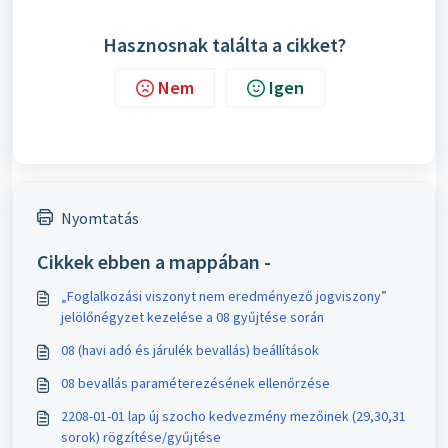
Hasznosnak találta a cikket?
Nem
Igen
Nyomtatás
Cikkek ebben a mappában -
„Foglalkozási viszonyt nem eredményező jogviszony”
jelölőnégyzet kezelése a 08 gyűjtése során
08 (havi adó és járulék bevallás) beállítások
08 bevallás paraméterezésének ellenőrzése
2208-01-01 lap új szocho kedvezmény mezőinek (29,30,31
sorok) rögzítése/gyűjtése