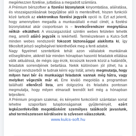
megérkezzen fizetése, juttatása a megadott számlára.
A Prémium bérszoftver
a fizetési bizonylatok
kinyomtatása, aláíratása,
és
visszaigazolásának begyűjtése alól is mentesítheti, hiszen funkciói
közé tartozik az
elektronikus fizetési jegyzék
opció is. Ezt azt jelenti,
hogy amennyiben megadta a munkavállaló e-mail címét, a fizetési
bizonylatokat akár csoportosan is –
levelezőrendszer megnyitása
nélkül- elküldheti
. A visszaigazolást szintén webes felületen tehetik
meg, amiről
aláíró jegyzék
is lekérhető. Természetesen a Kulcs-Soft
minden webes rendszerét
fokozott biztonsággal alakította ki
, így
titkosított jelszó segítségével tekinthetőek meg a fenti adatok.
Nagy figyelmet szenteltünk tehát azon vállalatok munkáinak
elősegítésére, akiknél bár minden hónapban hasonló feladatok ellátása
válik aktuálissá, de mégis úgy érzik, kicsúszik kezeik közül a határidők,
feladatok sorrendjének betartása. Nekik különösen jól jöhet, ha a
bérügyi rendszerből le tudnak kérni egy listát, amely
megmutatja, hogy
milyen havi bér és munkaügyi feladatok vannak még hátra, vagy
melyiket végezték már el.
Erre kiváló megoldás a programban
található
ellenőrző lista
, ami dolgozóra és feladatra pontosan
megmutatja, hogy milyen elmaradt teendőt kell még a hónapban
teljesíteni.
A Prémium program szakmai, és kényelmi funkcióiról számtalan sorral
lehetne szaporítani tulajdonságainak gyűjteményét,
ezért
legkézenfekvőbb megoldásként személyes találkozót javaslunk,
ahol természetesen kérdéseire is szívesen válaszolunk.
www.kulcs-soft.hu