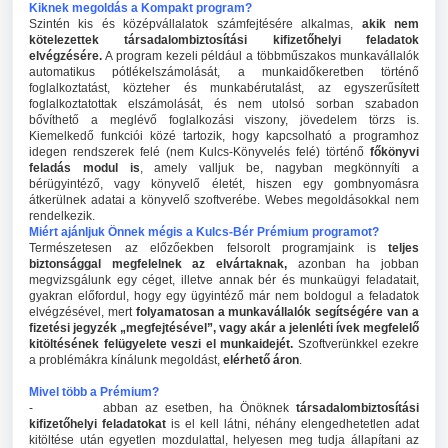
Kiknek megoldás a Kompakt program?
Szintén kis és középvállalatok számfejtésére alkalmas,
akik nem
kötelezettek társadalombiztosítási kifizetőhelyi feladatok
elvégzésére.
A program kezeli például a többműszakos munkavállalók
automatikus pótlékelszámolását, a munkaidőkeretben történő
foglalkoztatást, közteher és munkabérutalást, az egyszerűsített
foglalkoztatottak elszámolását, és nem utolsó sorban szabadon
bővíthető a meglévő foglalkozási viszony, jövedelem törzs is.
Kiemelkedő funkciói közé tartozik, hogy kapcsolható a programhoz
idegen rendszerek felé (nem Kulcs-Könyvelés felé) történő
főkönyvi
feladás modul is
, amely valljuk be, nagyban megkönnyíti a
bérügyintéző, vagy könyvelő életét, hiszen egy gombnyomásra
átkerülnek adatai a könyvelő szoftverébe. Webes megoldásokkal nem
rendelkezik.
Miért ajánljuk Önnek mégis a Kulcs-Bér Prémium programot?
Természetesen az előzőekben felsorolt programjaink is
teljes
biztonsággal megfelelnek az elvártaknak,
azonban ha jobban
megvizsgálunk egy céget, illetve annak bér és munkaügyi feladatait,
gyakran előfordul, hogy egy ügyintéző már nem boldogul a feladatok
elvégzésével, mert
folyamatosan a munkavállalók segítségére van a
fizetési jegyzék „megfejtésével”, vagy akár a jelenléti ívek megfelelő
kitöltésének felügyelete veszi el munkaidejét.
Szoftverünkkel ezekre
a problémákra kínálunk megoldást,
elérhető áron
.
Mivel több a Prémium?
- abban az esetben, ha Önöknek
társadalombiztosítási
kifizetőhelyi feladatokat
is el kell látni, néhány elengedhetetlen adat
kitöltése után egyetlen mozdulattal, helyesen meg tudja állapítani az