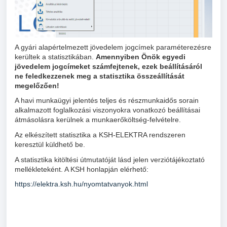
A gyári alapértelmezett jövedelem jogcímek paraméterezésre
kerültek a statisztikában.
Amennyiben Önök egyedi
jövedelem jogcímeket számfejtenek, ezek beállításáról
ne feledkezzenek meg a statisztika összeállítását
megelőzően!
A havi munkaügyi jelentés teljes és részmunkaidős sorain
alkalmazott foglalkozási viszonyokra vonatkozó beállításai
átmásolásra kerülnek a munkaerőköltség-felvételre.
Az elkészített statisztika a KSH-ELEKTRA rendszeren
keresztül küldhető be.
A statisztika kitöltési útmutatóját lásd jelen verziótájékoztató
mellékleteként. A KSH honlapján elérhető:
https://elektra.ksh.hu/nyomtatvanyok.html