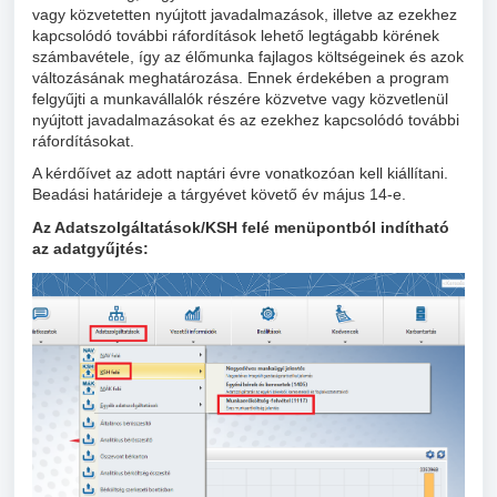
vagy közvetetten nyújtott javadalmazások, illetve az ezekhez
kapcsolódó további ráfordítások lehető legtágabb körének
számbavétele, így az élőmunka fajlagos költségeinek és azok
változásának meghatározása. Ennek érdekében a program
felgyűjti a munkavállalók részére közvetve vagy közvetlenül
nyújtott javadalmazásokat és az ezekhez kapcsolódó további
ráfordításokat.
A kérdőívet az adott naptári évre vonatkozóan kell kiállítani.
Beadási határideje a tárgyévet követő év május 14-e.
Az Adatszolgáltatások/KSH felé menüpontból indítható
az adatgyűjtés: