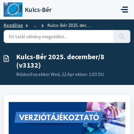
Kihagyás a tartalom megtartásához
Kulcs-Bér
Kezdőlap
...
Kulcs-Bér 2025. december/8 (v3132)
Kulcs-Bér 2025. december/8
(v3132)
Módosítva ekkor Wed, 22 Ápr ekkor: 1:03 DU