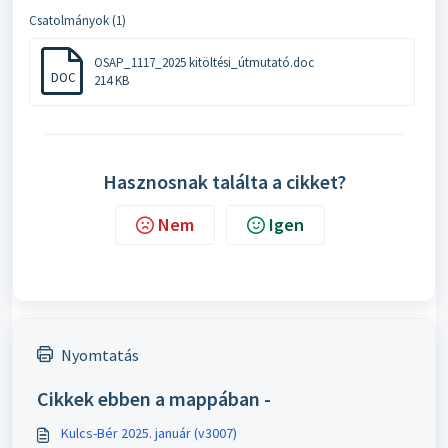
Csatolmányok (1)
OSAP_1117_2025 kitöltési_útmutató.doc
DOC
214 KB
Hasznosnak találta a cikket?
Nem
Igen
Nyomtatás
Cikkek ebben a mappában -
Kulcs-Bér 2025. január (v3007)