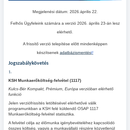
Megjelenési dátum: 2026.április 22.
Felhős Ügyfeleink számára a verzió 2026. április 23-án lesz
elérhető.
A frissítő verzió telepítése előtt mindenképpen
készítsenek
adatbázismentés
t!
Jogszabálykövetés
1.
KSH Munkaerőköltség-felvétel (1117)
Kulcs-Bér Kompakt, Prémium, Európa verzióban elérhető
funkció
Jelen verziófrissítés letöltésével elérhetővé válik
programunkban a KSH felé küldendő OSAP 1117
Munkaerőköltség-felvétel statisztika.
A felvétel célja az élőmunka igénybevételéhez kapcsolódó
összes költség, vagyis a munkavállaló részére közvetlenül