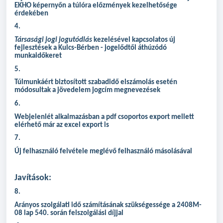
EKHO képernyőn a túlóra előzmények kezelhetősége
érdekében
4.
Társasági jogi jogutódlás
kezelésével kapcsolatos új
fejlesztések a Kulcs-Bérben - jogelődtől áthúzódó
munkaidőkeret
5.
Túlmunkáért biztosított szabadidő elszámolás esetén
módosultak a jövedelem jogcím megnevezések
6
.
Webjelenlét alkalmazásban a pdf csoportos export mellett
elérhető már az excel export is
7.
Új felhasználó felvétele meglévő felhasználó másolásával
Javítások:
8.
Arányos szolgálati idő számításának szükségessége a 2408M-
08 lap 540. során felszolgálási díjjal