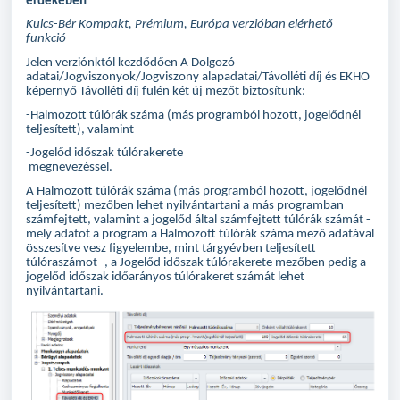
érdekében
Kulcs-Bér Kompakt, Prémium, Európa verzióban elérhető
funkció
Jelen verziónktól kezdődően A Dolgozó
adatai/Jogviszonyok/Jogviszony alapadatai/Távolléti díj és EKHO
képernyő Távolléti díj fülén két új mezőt biztosítunk:
-Halmozott túlórák száma (más programból hozott, jogelődnél
teljesített), valamint
-Jogelőd időszak túlórakerete
megnevezéssel.
A Halmozott túlórák száma (más programból hozott, jogelődnél
teljesített) mezőben lehet nyilvántartani a más programban
számfejtett, valamint a jogelőd által számfejtett túlórák számát -
mely adatot a program a Halmozott túlórák száma mező adatával
összesítve vesz figyelembe, mint tárgyévben teljesített
túlóraszámot -, a Jogelőd időszak túlórakerete mezőben pedig a
jogelőd időszak időarányos túlórakeret számát lehet
nyilvántartani.