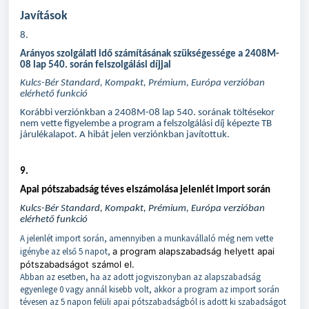
Javítások
8.
Arányos szolgálati idő számításának szükségessége a 2408M-
08 lap 540. során felszolgálási díjjal
Kulcs-Bér Standard, Kompakt, Prémium, Európa verzióban
elérhető funkció
Korábbi verziónkban a 2408M-08 lap 540. sorának töltésekor
nem vette figyelembe a program a felszolgálási díj képezte TB
járulékalapot. A hibát jelen verziónkban javítottuk.
9
.
Apai pótszabadság téves elszámolása jelenlét import során
Kulcs-Bér Standard, Kompakt, Prémium, Európa verzióban
elérhető funkció
A jelenlét import során, amennyiben a munkavállaló még nem vette
igénybe az első 5 napot,
a program alapszabadság helyett apai
pótszabadságot számol el.
Abban az esetben, ha az adott jogviszonyban az alapszabadság
egyenlege 0 vagy annál kisebb volt, akkor a program az import során
tévesen az 5 napon felüli apai pótszabadságból is adott ki szabadságot