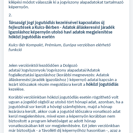
kilépési módot válasszák ki a jogviszony alapadatokat tartalmazó
képernyőn.
2.
Társasági jogi jogutódlás
kezelésével kapcsolatos új
fejlesztések a Kulcs-Bérben - Adatok álláskeresési járadék
igazoláshoz képernyőn utolsó havi adatok megjelenítése
hóközi jogutódlás esetén
Kulcs-Bér Kompakt, Prémium, Európa verzióban elérhető
funkció
Jelen verziónktól kezdődően a Dolgozó
adatai/Jogviszonyok/Jogviszony alapadatai/Adatok
foglalkoztatási igazoláshoz (korábbi megnevezés: Adatok
álláskeresési járadék igazoláshoz ) képernyő adatai kapcsán a
lezárt időszakok részén megoldásra került a
hóközi jogutódlás
kezelése.
Korábbi verzióinkban hóközi jogutódlás esetén rögzíthető volt
ugyan a jogelőd cégből az utolsó tört hónapi adat, azonban, ha a
jogutódnál sor került a hóvégi számfejtésre, majd a hónap
lezárásra került, akkor csak a jogutód időszakra vonatkozó adat
kerül megjelenítésre, mivel ezen a képernyőn korábban nem
biztosított a program lehetőséget az adott hónap
vonatkozásában két sor megjelenítésére. Ezt jelen verziónkban
már biztosítjuk - a Távolléti díj képernyőhöz hasonlóan -, azaz a