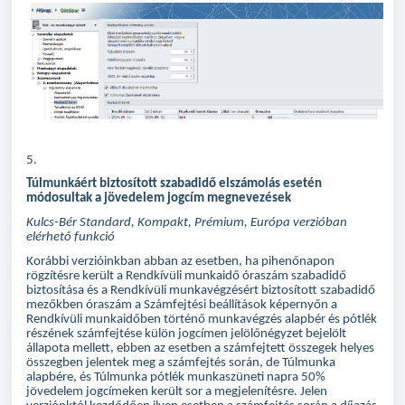
5.
Túlmunkáért biztosított szabadidő elszámolás esetén
módosultak a jövedelem jogcím megnevezések
Kulcs-Bér Standard, Kompakt, Prémium, Európa verzióban
elérhető funkció
Korábbi verzióinkban abban az esetben, ha pihenőnapon
rögzítésre került a Rendkívüli munkaidő óraszám szabadidő
biztosítása és a Rendkívüli munkavégzésért biztosított szabadidő
mezőkben óraszám a Számfejtési beállítások képernyőn a
Rendkívüli munkaidőben történő munkavégzés alapbér és pótlék
részének számfejtése külön jogcímen jelölőnégyzet bejelölt
állapota mellett, ebben az esetben a számfejtett összegek helyes
összegben jelentek meg a számfejtés során, de Túlmunka
alapbére, és Túlmunka pótlék munkaszüneti napra 50%
jövedelem jogcímeken került sor a megjelenítésre. Jelen