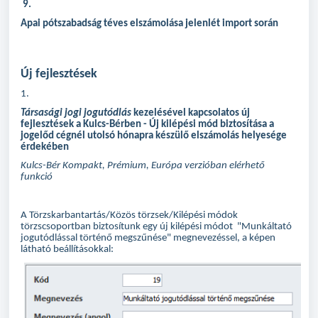
9
.
Apai pótszabadság téves elszámolása jelenlét import során
Új fejlesztések
1.
Társasági jogi jogutódlás
kezelésével kapcsolatos új
fejlesztések a Kulcs-Bérben - Új kilépési mód biztosítása a
jogelőd cégnél utolsó hónapra készülő elszámolás helyesége
érdekében
Kulcs-Bér Kompakt, Prémium, Európa verzióban elérhető
funkció
A Törzskarbantartás/Közös törzsek/Kilépési módok
törzscsoportban biztosítunk egy új kilépési módot "Munkáltató
jogutódlással történő megszűnése" megnevezéssel, a képen
látható beállításokkal: