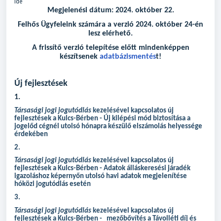
ide
Megjelenési dátum: 2024. október 22.
Felhős Ügyfeleink számára a verzió 2024. október 24-én
lesz elérhető.
A frissítő verzió telepítése előtt mindenképpen
készítsenek
adatbázismentés
t!
Új fejlesztések
1.
Társasági jogi jogutódlás
kezelésével kapcsolatos új
fejlesztések a Kulcs-Bérben - Új kilépési mód biztosítása a
jogelőd cégnél utolsó hónapra készülő elszámolás helyessége
érdekében
2.
Társasági jogi jogutódlás
kezelésével kapcsolatos új
fejlesztések a Kulcs-Bérben - Adatok álláskeresési járadék
igazoláshoz képernyőn utolsó havi adatok megjelenítése
hóközi jogutódlás esetén
3.
Társasági jogi jogutódlás
kezelésével kapcsolatos új
fejlesztések a Kulcs-Bérben - mezőbővítés a Távolléti díj és