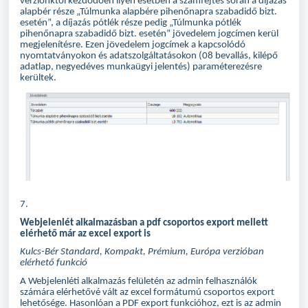
verziónktól kezdődően ilyen esetben a számfejtés során a díjazás
alapbér része „Túlmunka alapbére pihenőnapra szabadidő bizt.
esetén”, a díjazás pótlék része pedig „Túlmunka pótlék
pihenőnapra szabadidő bizt. esetén” jövedelem jogcímen kerül
megjelenítésre. Ezen jövedelem jogcímek a kapcsolódó
nyomtatványokon és adatszolgáltatásokon (08 bevallás, kilépő
adatlap, negyedéves munkaügyi jelentés) paraméterezésre
kerültek.
7.
Webjelenlét alkalmazásban a pdf csoportos export mellett
elérhető már az excel export is
Kulcs-Bér Standard, Kompakt, Prémium, Európa verzióban
elérhető funkció
A Webjelenléti alkalmazás felületén az admin felhasználók
számára elérhetővé vált az excel formátumú csoportos export
lehetősége. Hasonlóan a PDF export funkcióhoz, ezt is az admin