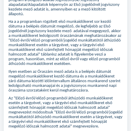
program a Dolgozó adatai/Jogviszonyok/Jogviszony
alapadatai/Alapadatok képernyőn az Első jogelődnél jogviszony
kezdete mező adatát is, amennyiben ez a mező kitöltött
állapotú.
Ha a a programban rögzített első munkaidőkeret sor kezdő
dátuma a belépés dátumát megelőző, de legfeljebb az Első
jogelődnél jogviszony kezdete mező adatával megegyező, akkor
a munkaidőkeret ledolgozott óraszámának meghatározásakor az
"Előző évről/előző programból/jogelőd munkáltatótól áthúzódó
munkaidőkeret esetén a tárgyévet, vagy a tárgyévi első
munkaidőkeret első számfejtett hónapját megelőző időszak
halmozott adatai" táblarész adatait is figyelembe veszi a
program, hasonlóan, mint az előző évről vagy előző programból
áthúzódó munkaidőkeret esetében.
Ilyen esetben az Óraszám mező adata is a belépés dátumát
megelőző munkaidőkeret kezdő dátuma és a munkaidőkeret
záró dátuma közötti időintervallum általános munkarend szerint
ledolgozható munkanapjai és a jogviszonyos munkarend napi
óraszáma szorzataként kerül meghatározásra.
Az "Előző évről/előző programból áthúzódó munkaidőkeret
esetén a tárgyévet, vagy a tárgyévi első munkaidőkeret első
számfejtett hónapját megelőző időszak halmozott adatai"
megnevezést módosítsuk "Előző évről/előző programból/jogelőd
munkáltatótól áthúzódó munkaidőkeret esetén a tárgyévet, vagy
a tárgyévi első munkaidőkeret első számfejtett hónapját
megelőző időszak halmozott adatai" megnevezésre.