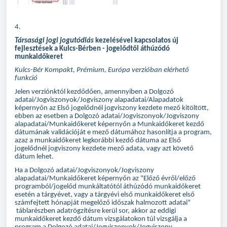
4.
Társasági jogi jogutódlás
kezelésével kapcsolatos új
fejlesztések a Kulcs-Bérben - jogelődtől áthúzódó
munkaidőkeret
Kulcs-Bér Kompakt, Prémium, Európa verzióban elérhető
funkció
Jelen verziónktól kezdődően, amennyiben a Dolgozó
adatai/Jogviszonyok/Jogviszony alapadatai/Alapadatok
képernyőn az Első jogelődnél jogviszony kezdete mező kitöltött,
ebben az esetben a Dolgozó adatai/Jogviszonyok/Jogviszony
alapadatai/Munkaidőkeret képernyőn a Munkaidőkeret kezdő
dátumának validációját e mező dátumához hasonlítja a program,
azaz a munkaidőkeret legkorábbi kezdő dátuma az Első
jogelődnél jogviszony kezdete mező adata, vagy azt követő
dátum lehet.
Ha a Dolgozó adatai/Jogviszonyok/Jogviszony
alapadatai/Munkaidőkeret képernyőn az "Előző évről/előző
programból/jogelőd munkáltatótól áthúzódó munkaidőkeret
esetén a tárgyévet, vagy a tárgyévi első munkaidőkeret első
számfejtett hónapját megelőző időszak halmozott adatai"
táblarészben adatrögzítésre kerül sor, akkor az eddigi
munkaidőkeret kezdő dátum vizsgálatokon túl vizsgálja a