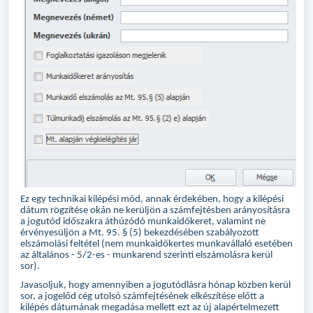
Ez egy technikai kilépési mód, annak érdekében, hogy a kilépési
dátum rögzítése okán ne kerüljön a számfejtésben arányosításra
a jogutód időszakra áthúzódó munkaidőkeret, valamint ne
érvényesüljön a Mt. 95. § (5) bekezdésében szabályozott
elszámolási feltétel (nem munkaidőkertes munkavállaló esetében
az általános - 5/2-es - munkarend szerinti elszámolásra kerül
sor).
Javasoljuk, hogy amennyiben a jogutódlásra hónap közben kerül
sor, a jogelőd cég utolsó számfejtésének elkészítése előtt a
kilépés dátumának megadása mellett ezt az új alapértelmezett