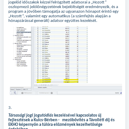
jogelőd időszakok kézzel felrögzített adatsorai a „Hozott”
oszlopmező jelölőnégyzetének bejelöltségét eredményezik, és a
program a jövőben támogatja az ugyanazon hónapot érintő egy
„Hozott”, valamint egy automatikus (a számfejtés alapján a
hónapzárással generált) adatsor együttes kezelését.
3.
Társasági jogi jogutódlás
kezelésével kapcsolatos új
fejlesztések a Kulcs-Bérben - mezőbővítés a Távolléti díj és
EKHO képernyőn a túlóra előzmények kezelhetősége