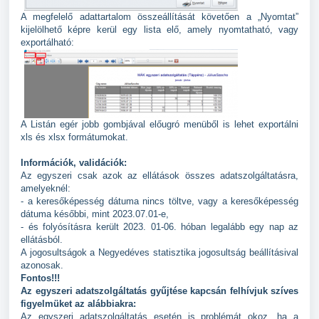
A megfelelő adattartalom összeállítását követően a „Nyomtat”
kijelölhető képre kerül egy lista elő, amely nyomtatható, vagy
exportálható:
A Listán egér jobb gombjával előugró menüből is lehet exportálni
xls és xlsx formátumokat.
Információk, validációk:
Az egyszeri csak azok az ellátások összes adatszolgáltatásra,
amelyeknél:
- a keresőképesség dátuma nincs töltve, vagy a keresőképesség
dátuma későbbi, mint 2023.07.01-e,
- és folyósításra került 2023. 01-06.
hóban legalább egy nap az
ellátásból.
A jogosultságok a Negyedéves statisztika jogosultság beállításival
azonosak.
Fontos!!!
Az egyszeri adatszolgáltatás gyűjtése kapcsán felhívjuk szíves
figyelmüket az alábbiakra:
Az egyszeri adatszolgáltatás esetén is problémát okoz, ha a