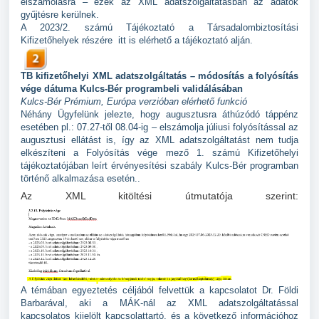
elszámolásra – ezek az XML adatszolgáltatásban az adatok
gyűjtésre kerülnek.
A 2023/2.
számú Tájékoztató a Társadalombiztosítási
Kifizetőhelyek részére
itt
is elérhető a tájékoztató alján.
TB kifizetőhelyi XML adatszolgáltatás – módosítás a folyósítás
vége dátuma Kulcs-Bér programbeli validálásában
Kulcs-Bér Prémium, Európa verzióban elérhető funkció
Néhány Ügyfelünk jelezte, hogy augusztusra áthúzódó táppénz
esetében pl.: 07.27-től 08.04-ig – elszámolja júliusi folyósítással az
augusztusi ellátást is, így az XML adatszolgáltatást nem tudja
elkészíteni a Folyósítás vége mező 1. számú Kifizetőhelyi
tájékoztatójában leírt érvényesítési szabály Kulcs-Bér programban
történő alkalmazása esetén..
Az XML kitöltési útmutatója szerint:
A témában egyeztetés céljából felvettük a kapcsolatot Dr. Földi
Barbarával, aki a MÁK-nál az XML adatszolgáltatással
kapcsolatos kijelölt kapcsolattartó, és a következő információhoz