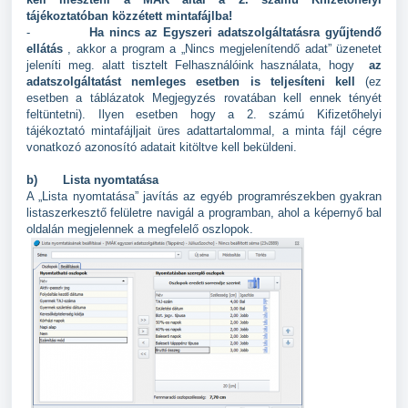
tájékoztatóban közzétett mintafájlba!
-
Ha nincs az Egyszeri adatszolgáltatásra gyűjtendő
ellátás
, akkor a program a „Nincs megjelenítendő adat” üzenetet
jeleníti meg.
alatt tisztelt Felhasználóink használata, hogy
az
adatszolgáltatást nemleges esetben is teljesíteni kell
(ez
esetben a táblázatok Megjegyzés rovatában kell ennek tényét
feltüntetni).
Ilyen esetben hogy a 2. számú Kifizetőhelyi
tájékoztató mintafájljait üres adattartalommal, a minta fájl cégre
vonatkozó azonosító adatait kitöltve kell beküldeni.
b)
Lista nyomtatása
A „Lista nyomtatása” javítás az egyéb programrészekben gyakran
listaszerkesztő felületre navigál a programban, ahol a képernyő bal
oldalán megjelennek a megfelelő oszlopok.