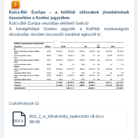
Kulcs-Bér Európa – a külföldi időszakok jövedelmének
összesítése a fizetési jegyzéken
Kulcs-Bér Európa verzióban elérhető funkció
A hóvégi/kilépő fizetési jegyzék a Külföldi munkavégzés
elszámolás részben összesítő sorokkal egészült ki:
Csatolmányok (1)
2023_2_sz_kifizetohelyi_tajekoztato (4).docx
DOCX
385 KB