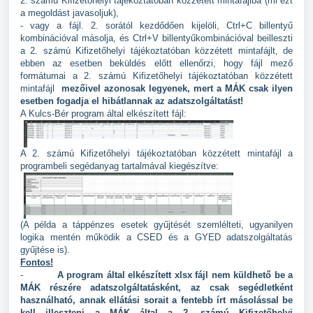
2. számú Kifizetőhelyi tájékoztatóban közzétett mintafájlba (mi ezt
a megoldást javasoljuk),
- vagy a fájl.
2. sorától kezdődően kijelöli, Ctrl+C billentyű
kombinációval másolja, és Ctrl+V billentyűkombinációval beilleszti
a 2. számú Kifizetőhelyi tájékoztatóban közzétett mintafájlt, de
ebben az esetben beküldés előtt ellenőrzi, hogy fájl mező
formátumai a 2. számú Kifizetőhelyi tájékoztatóban közzétett
mintafájl
mezőivel azonosak legyenek, mert a MÁK csak ilyen
esetben fogadja el hibátlannak az adatszolgáltatást!
A Kulcs-Bér program által elkészített fájl:
A 2. számú Kifizetőhelyi tájékoztatóban közzétett mintafájl a
programbeli segédanyag tartalmával kiegészítve:
(A példa a táppénzes esetek gyűjtését szemlélteti, ugyanilyen
logika mentén működik a CSED és a GYED adatszolgáltatás
gyűjtése is).
Fontos!
-
A program által elkészített xlsx fájl nem küldhető be a
MÁK részére adatszolgáltatásként, az csak segédletként
használható, annak ellátási sorait a fentebb írt másolással be
kell illeszteni a MÁK által a 2. számú Kifizetőhelyi