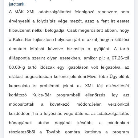
jutottunk:
A MÁK XML adatszolgáltatást feldolgozó rendszere nem
érvényesíti a folyósítás vége mezőt, azaz a fent írt esetet
hibaüzenet nélkül befogadja.
Csak megerősített abban, hogy
a Kulcs-Bér fejlesztése helyesen járt el azzal, hogy a kitöltési
útmutató leírását követve biztosítja a gyűjtést.
A tartó
álláspontja szerint olyan esetekben, amikor pl.: a 07.26-tól
08.08-ig tartó időszak egy igazoláson volt leigazolva, az
ellátást augusztusban kellene jelenteni.Mivel több Ügyfelünk
kapcsolata is problémát jelent az XML fájl elkészítését
korlátozó Kulcs-Bér programbeli ellenőrzés, így azt
módosították a következő módon:Jelen verziónktól
kezdődően, ha a folyósítás vége dátuma az adatszolgáltatás
hónapjának utolsó napjánál későbbi, a mindenkori
részletezőből a Tovább gombra kattintva a program