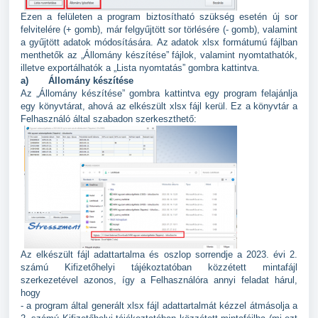
Ezen a felületen a program biztosítható szükség esetén új sor
felvitelére (+ gomb), már felgyűjtött sor törlésére (- gomb), valamint
a gyűjtött adatok módosítására.
Az adatok xlsx formátumú fájlban
menthetők az „Állomány készítése” fájlok, valamint nyomtathatók,
illetve exportálhatók a „Lista nyomtatás” gombra kattintva.
a)
Állomány készítése
Az „Állomány készítése” gombra kattintva egy program felajánlja
egy könyvtárat, ahová az elkészült xlsx fájl kerül.
Ez a könyvtár a
Felhasználó által szabadon szerkeszthető:
Az elkészült fájl adattartalma és oszlop sorrendje a 2023. évi 2.
számú Kifizetőhelyi tájékoztatóban közzétett mintafájl
szerkezetével azonos, így a Felhasználóra annyi feladat hárul,
hogy
- a program által generált xlsx fájl adattartalmát kézzel átmásolja a