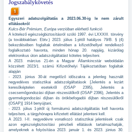
Jogszabálykövetés
Egyszeri adatszolgáltatás a 2023.06.30-ig le nem zárult
ellátásokról
Kulcs-Bér Prémium, Európa verzióban elérhető funkció
A kötelező egészségbiztosításról szóló 1997. évi LXXXIII.
törvény
(a továbbiakban: Ebtv.) 2023. július 1-jétől hatályos 79/B.
§ (4)
bekezdésében foglaltak értelmében a kifizetőhellyel rendelkező
foglalkoztató havonta, minden hónap 20. napjáig, kizárólag
elektronikus úton adatszolgáltatást köteles teljesíteni.
A 2023. március 21-én a Magyar Államkincstár weboldalán
közzétett 2023/1.
számú Kifizetőhelyi Tájékoztatóban foglaltak
alapján
- 2023. június 30-át megelőző időszakra a jelenleg használt
negyedéves statisztikai adatszolgáltatások [Jelentés a lezárt
keresőképtelen esetekről (OSAP 2395), Jelentés a
csecsemőgondozási díjban részesülőkről (OSAP 2396), Jelentés a
gyermekgondozási díjban és örökbefogadói díjban részesülőkről
(OSAP)] 1914 benyújtani;
- 2023. július 1-jétől új formátumú adatszolgáltatás kell havonta
teljesíteni, a tárgyhónapra kifizetett ellátást jelenteni kell.
A 2023. I-II.
negyedévre vonatkozó statisztikai jelentések csak
azon egészségbiztosítási pénzbeli ellátások tartalmazhatják,
amelyeknek a folyósítása 2023. január 1. és 2023. június 30.