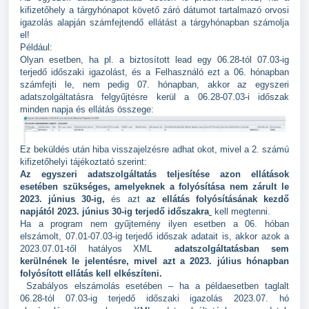
kifizetőhely a tárgyhónapot követő záró dátumot tartalmazó orvosi
igazolás alapján számfejtendő ellátást a tárgyhónapban számolja
el!
Például:
Olyan esetben, ha pl.
a biztosított lead egy 06.28-tól 07.03-ig
terjedő időszaki igazolást, és a Felhasználó ezt a 06. hónapban
számfejti le, nem pedig 07. hónapban, akkor az egyszeri
adatszolgáltatásra felgyűjtésre kerül a 06.28-07.03-i időszak
minden napja és ellátás összege:
Ez beküldés után hiba visszajelzésre adhat okot, mivel a 2. számú
kifizetőhelyi tájékoztató szerint:
Az egyszeri adatszolgáltatás teljesítése azon ellátások
esetében szükséges, amelyeknek a folyósítása nem zárult le
2023. június 30-ig,
és azt
az ellátás folyósításának kezdő
napjától 2023. június 30-ig terjedő időszakra
kell megtenni.
Ha a program nem gyűjtemény ilyen esetben a 06. hóban
elszámolt, 07.01-07.03-ig terjedő időszak adatait is, akkor azok a
2023.07.01-től hatályos XML
adatszolgáltatásban sem
kerülnének le jelentésre, mivel azt a 2023. július hónapban
folyósított ellátás kell elkészíteni.
Szabályos elszámolás esetében – ha a példaesetben taglalt
06.28-tól 07.03-ig terjedő időszaki igazolás 2023.07.
hó