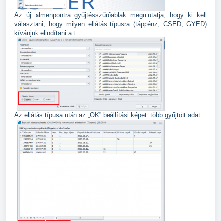
Az új almenpontra gyűjtésszűrőablak megmutatja, hogy ki kell
választani, hogy milyen ellátás típusra (táppénz, CSED, GYED)
kívánjuk elindítani a t:
Az ellátás típusa után az „OK” beállítási képet: több gyűjtött adat