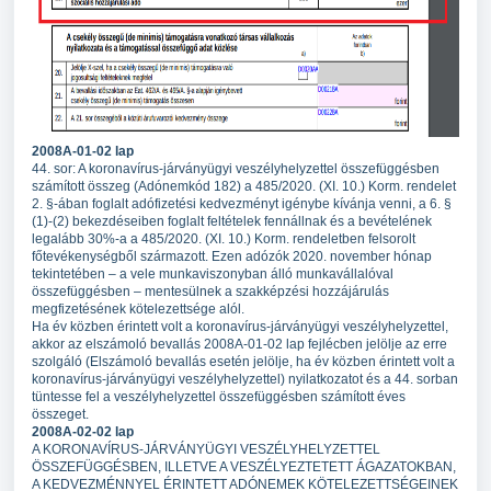
2008A-01-02 lap
44. sor: A koronavírus-járványügyi veszélyhelyzettel összefüggésben
számított összeg (Adónemkód 182) a 485/2020. (XI. 10.) Korm. rendelet
2. §-ában foglalt adófizetési kedvezményt igénybe kívánja venni, a 6. §
(1)-(2) bekezdéseiben foglalt feltételek fennállnak és a bevételének
legalább 30%-a a 485/2020. (XI. 10.) Korm. rendeletben felsorolt
főtevékenységből származott. Ezen adózók 2020. november hónap
tekintetében – a vele munkaviszonyban álló munkavállalóval
összefüggésben – mentesülnek a szakképzési hozzájárulás
megfizetésének kötelezettsége alól.
Ha év közben érintett volt a koronavírus-járványügyi veszélyhelyzettel,
akkor az elszámoló bevallás 2008A-01-02 lap fejlécben jelölje az erre
szolgáló (Elszámoló bevallás esetén jelölje, ha év közben érintett volt a
koronavírus-járványügyi veszélyhelyzettel) nyilatkozatot és a 44. sorban
tüntesse fel a veszélyhelyzettel összefüggésben számított éves
összeget.
2008A-02-02 lap
A KORONAVÍRUS-JÁRVÁNYÜGYI VESZÉLYHELYZETTEL
ÖSSZEFÜGGÉSBEN, ILLETVE A VESZÉLYEZTETETT ÁGAZATOKBAN,
A KEDVEZMÉNNYEL ÉRINTETT ADÓNEMEK KÖTELEZETTSÉGEINEK