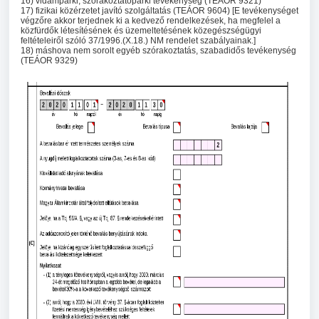
16) vidámparki, szórakoztatóparki tevékenység (TEÁOR 9321)
17) fizikai közérzetet javító szolgáltatás (TEÁOR 9604) [E tevékenységet
végzőre akkor terjednek ki a kedvező rendelkezések, ha megfelel a
közfürdők létesítésének és üzemeltetésének közegészségügyi
feltételeiről szóló 37/1996.(X.18.) NM rendelet szabályainak.]
18) máshova nem sorolt egyéb szórakoztatás, szabadidős tevékenység
(TEÁOR 9329)