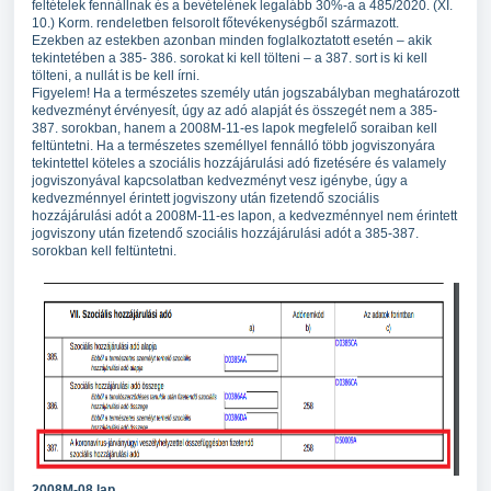
feltételek fennállnak és a bevételének legalább 30%-a a 485/2020. (XI.
10.) Korm. rendeletben felsorolt főtevékenységből származott.
Ezekben az estekben azonban minden foglalkoztatott esetén – akik
tekintetében a 385- 386. sorokat ki kell tölteni – a 387. sort is ki kell
tölteni, a nullát is be kell írni.
Figyelem! Ha a természetes személy után jogszabályban meghatározott
kedvezményt érvényesít, úgy az adó alapját és összegét nem a 385-
387. sorokban, hanem a 2008M-11-es lapok megfelelő soraiban kell
feltüntetni. Ha a természetes személlyel fennálló több jogviszonyára
tekintettel köteles a szociális hozzájárulási adó fizetésére és valamely
jogviszonyával kapcsolatban kedvezményt vesz igénybe, úgy a
kedvezménnyel érintett jogviszony után fizetendő szociális
hozzájárulási adót a 2008M-11-es lapon, a kedvezménnyel nem érintett
jogviszony után fizetendő szociális hozzájárulási adót a 385-387.
sorokban kell feltüntetni.
2008M-08 lap