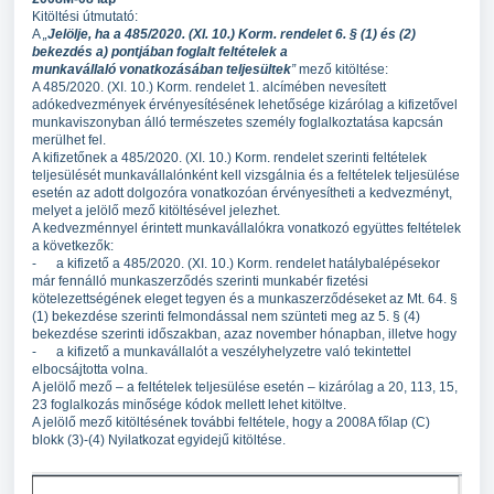
Kitöltési útmutató:
A
„
Jel
ö
lje, ha a 485/2020. (XI. 10.) Korm. rendelet 6.
§
(1)
é
s (2)
bekezd
é
s a) pontj
á
ban foglalt felt
é
telek a
munkav
á
llal
ó
vonatkoz
á
s
á
ban teljes
ü
ltek
”
mező kitöltése:
A 485/2020. (XI. 10.) Korm. rendelet 1. alcímében nevesített
adókedvezmények érvényesítésének lehetősége kizárólag a kifizetővel
munkaviszonyban álló természetes személy foglalkoztatása kapcsán
merülhet fel.
A kifizetőnek a 485/2020. (XI. 10.) Korm. rendelet szerinti feltételek
teljesülését munkavállalónként kell vizsgálnia és a feltételek teljesülése
esetén az adott dolgozóra vonatkozóan érvényesítheti a kedvezményt,
melyet a jelölő mező kitöltésével jelezhet.
A kedvezménnyel érintett munkavállalókra vonatkozó együttes feltételek
a következők:
- a kifizető a 485/2020. (XI. 10.) Korm. rendelet hatálybalépésekor
már fennálló munkaszerződés szerinti munkabér fizetési
kötelezettségének eleget tegyen és a munkaszerződéseket az Mt. 64. §
(1) bekezdése szerinti felmondással nem szünteti meg az 5. § (4)
bekezdése szerinti időszakban, azaz november hónapban, illetve hogy
- a kifizető a munkavállalót a veszélyhelyzetre való tekintettel
elbocsájtotta volna.
A jelölő mező – a feltételek teljesülése esetén – kizárólag a 20, 113, 15,
23 foglalkozás minősége kódok mellett lehet kitöltve.
A jelölő mező kitöltésének további feltétele, hogy a 2008A főlap (C)
blokk (3)-(4) Nyilatkozat egyidejű kitöltése.