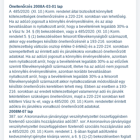
Önellenőrzés 2008A-03-01 lap
A 485/2020. (XI. 10.) Korm. rendelet által biztosított könnyített
kötelezettségek önellenőrzésére a 220-224. sorokban van lehetőség.
Ha az adózó jogosult a könnyítés érvényesítésére, és az alap
bevallásában is nyilatkozott arról, hogy a bevételének legalább 30%-a
a Vász tv. 34. § (9) bekezdésben, vagy a 485/2020. (XI. 10.) Korm.
rendelet 5. § (1) bekezdésében felsorolt főtevékenységből származott,
akkor egy esetleges későbbi önellenőrzésnél a 193-216. sorokban
(kötelezettség változás oszlop értéke 0 értékű) és a 220-224. sorokban
szerepeltetheti az érintett adó és járulékokra vonatkozó önellenőrzött
adatokat. Ha az adózó jogosult a könnyítés érvényesítésére, azonban
nem nyilatkozott arról, hogy a bevételének legalább 30%-a az előzőek
szerinti főtevékenységből származott, illetve ha az adózó nem jogosult
a könnyítés érvényesítésére, azonban korábbi bevallásában
nyilatkozott arról, hogy a bevételének legalább 30%-a a felsorolt
főtevékenységből származott akkor nyilatkozatának módosítását egy
későbbi önellenőrzés keretében teheti meg. Ebben az esetben a 193-
216. sorokban az eredeti kötelezettséget valamennyi adó és járulék
tekintetében szükséges önellenőrizni, majd a 220-224 sorokban kell
kitölteni Vász tv.-el, vagy a 485/200. (XI. 10.) Korm. rendelettel érintett
adókra és járulékra vonatkozó önellenőrzött adatokat.
2008M-07 lap
387. sor: A koronavírus-járványügyi veszélyhelyzettel összefüggésben
fizetendő szociális hozzájárulási adó387. sor: A koronavírus-járványügyi
veszélyhelyzettel összefüggésben fizetendő szociális hozzájárulási adó
a 485/2020. (XI. 10.) Korm. rendelet 1. §-ában foglalt adófizetési
kedvezményt igénybe kívánja venni, a 6. § (1)-(2) bekezdéseiben foglalt