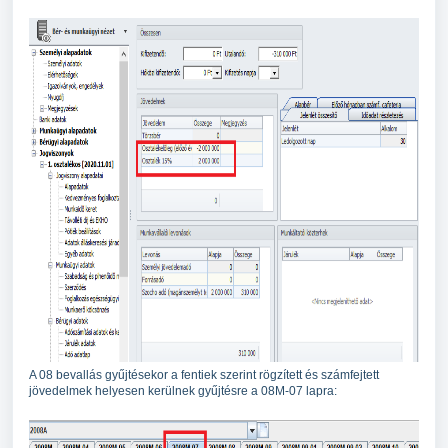
A 08 bevallás gyűjtésekor a fentiek szerint rögzített és számfejtett
jövedelmek helyesen kerülnek gyűjtésre a 08M-07 lapra: