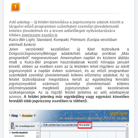
Adó adatlap – új felület biztosítása a jogviszonyos adatok között a
tárgyévi előző programban számfejtett személyi jövedelemadó
köteles jövedelmek és a levont adóelőlegek nyilvántartására
többes
jogviszony esetén is
Kulcs-Bér Light, Standard, Kompakt, Prémium, Európa verzióban
elérhető funkció
Jelen verziónktól kezdődően új fület biztosítunk a
Dolgozó/Jogviszony/Bérügyi adatok/Adó adatlap pontban „Más
programból” megnevezéssel. Amennyiben naptári év közbeni átállás
miatt a Kulcs-Bér program használatának kezdő hónapja januárt
követő, ebben az esetben ezen az új felületen lehet rögzíteni az adott
jogviszonyból a naptári évben származó, és az előző programban
számfejtett személyi jövedelemadó köteles előzmény adatokat. Az új
felület biztosításával megoldásra került az egyidejűleg fennálló
jogviszonyokból származó személyi jövedelemadó köteles
előzményadatok megfelelő jogviszonyban való kezelésének
szükségessége. Az új rögzítő felület tartalma az adó adatlapéval
azonos.
A felület jelenleg már egyidejűleg vagy egymást követően
fennálló több jogviszony esetében is tölthető.