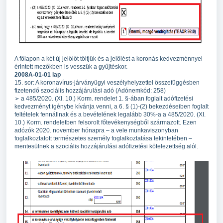
A főlapon a két új jelölőt töltjük és a jelölést a koronás kedvezménnyel
érintett mezőkben is vesszük a gyűjtéskor.
2008A-01-01 lap
15. sor: A koronavírus-járványügyi veszélyhelyzettel összefüggésben
fizetendő szociális hozzájárulási adó (Adónemkód: 258)
➢ a 485/2020. (XI. 10.) Korm. rendelet 1. §-ában foglalt adófizetési
kedvezményt igénybe kívánja venni, a 6. § (1)-(2) bekezdéseiben foglalt
feltételek fennállnak és a bevételének legalább 30%-a a 485/2020. (XI.
10.) Korm. rendeletben felsorolt főtevékenységből származott. Ezen
adózók 2020. november hónapra – a vele munkaviszonyban
foglalkoztatott természetes személy foglalkoztatása tekintetében –
mentesülnek a szociális hozzájárulási adófizetési kötelezettség alól.