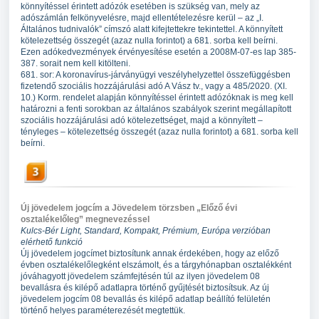
könnyítéssel érintett adózók esetében is szükség van, mely az
adószámlán felkönyvelésre, majd ellentételezésre kerül – az „I.
Általános tudnivalók” címszó alatt kifejtettekre tekintettel. A könnyített
kötelezettség összegét (azaz nulla forintot) a 681. sorba kell beírni.
Ezen adókedvezmények érvényesítése esetén a 2008M-07-es lap 385-
387. sorait nem kell kitölteni.
681. sor: A koronavírus-járványügyi veszélyhelyzettel összefüggésben
fizetendő szociális hozzájárulási adó A Vász tv., vagy a 485/2020. (XI.
10.) Korm. rendelet alapján könnyítéssel érintett adózóknak is meg kell
határozni a fenti sorokban az általános szabályok szerint megállapított
szociális hozzájárulási adó kötelezettséget, majd a könnyített –
tényleges – kötelezettség összegét (azaz nulla forintot) a 681. sorba kell
beírni.
Új jövedelem jogcím a Jövedelem törzsben „Előző évi
osztalékelőleg” megnevezéssel
Kulcs-Bér Light, Standard, Kompakt, Prémium, Európa verzióban
elérhető funkció
Új jövedelem jogcímet biztosítunk annak érdekében, hogy az előző
évben osztalékelőlegként elszámolt, és a tárgyhónapban osztalékként
jóváhagyott jövedelem számfejtésén túl az ilyen jövedelem 08
bevallásra és kilépő adatlapra történő gyűjtését biztosítsuk. Az új
jövedelem jogcím 08 bevallás és kilépő adatlap beállító felületén
történő helyes paraméterezését megtettük.