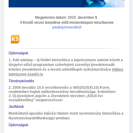
Megjelenési dátum: 2020. december 9.
A frissítő verzió telepítése előtt mindenképpen készítsenek
adatbázismentést!
Újdonságok
1. Adó adatlap – új felület biztosítása a jogviszonyos adatok között a
tárgyévi előző programban számfejtett személyi jövedelemadó
köteles jövedelmek és a levont adóelőlegek nyilvántartására
többes
jogviszony esetén is
Törvénykövetés
2. 2008 bevallás 15.0 verziókövetés a 485/2020(XI.10) Korm.
rendeletben foglalt adókedvezmény bevallhatósága érdekében
3. Új jövedelem jogcím a Jövedelem törzsben „Előző évi
osztalékelőleg” megnevezéssel
Javítások
Munkáltatói igazolás kijárási tilalom miatt nyomtatvány biztosítása a
Nyomtatványok/Munkaügyi pontban
Újdonságok