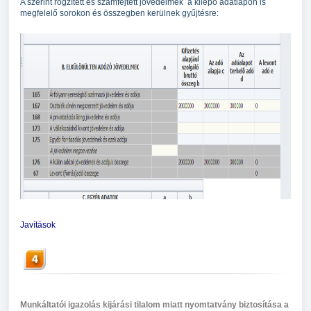
A szerint rögzített és számfejtett jövedelmek a kilépő adatlapon is
megfelelő sorokon és összegben kerülnek gyűjtésre:
Javítások
Munkáltatói igazolás kijárási tilalom miatt nyomtatvány biztosítása a