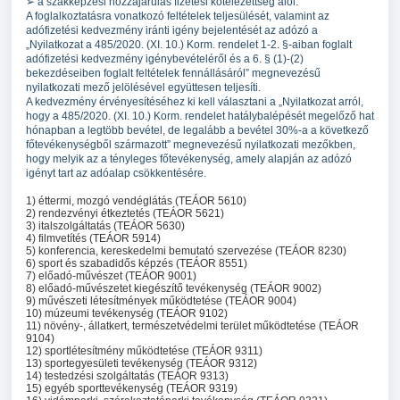
➢ a szakképzési hozzájárulás fizetési kötelezettség alól.
A foglalkoztatásra vonatkozó feltételek teljesülését, valamint az
adófizetési kedvezmény iránti igény bejelentését az adózó a
„Nyilatkozat a 485/2020. (XI. 10.) Korm. rendelet 1-2. §-aiban foglalt
adófizetési kedvezmény igénybevételéről és a 6. § (1)-(2)
bekezdéseiben foglalt feltételek fennállásáról” megnevezésű
nyilatkozati mező jelölésével együttesen teljesíti.
A kedvezmény érvényesítéséhez ki kell választani a „Nyilatkozat arról,
hogy a 485/2020. (XI. 10.) Korm. rendelet hatálybalépését megelőző hat
hónapban a legtöbb bevétel, de legalább a bevétel 30%-a a következő
főtevékenységből származott” megnevezésű nyilatkozati mezőkben,
hogy melyik az a tényleges főtevékenység, amely alapján az adózó
igényt tart az adóalap csökkentésére.
1) éttermi, mozgó vendéglátás (TEÁOR 5610)
2) rendezvényi étkeztetés (TEÁOR 5621)
3) italszolgáltatás (TEÁOR 5630)
4) filmvetítés (TEÁOR 5914)
5) konferencia, kereskedelmi bemutató szervezése (TEÁOR 8230)
6) sport és szabadidős képzés (TEÁOR 8551)
7) előadó-művészet (TEÁOR 9001)
8) előadó-művészetet kiegészítő tevékenység (TEÁOR 9002)
9) művészeti létesítmények működtetése (TEÁOR 9004)
10) múzeumi tevékenység (TEÁOR 9102)
11) növény-, állatkert, természetvédelmi terület működtetése (TEÁOR
9104)
12) sportlétesítmény működtetése (TEÁOR 9311)
13) sportegyesületi tevékenység (TEÁOR 9312)
14) testedzési szolgáltatás (TEÁOR 9313)
15) egyéb sporttevékenység (TEÁOR 9319)