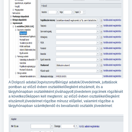
A Dolgozó adatai/Jogviszony/Bérügyi adatok/Jövedelmek, juttatások
pontban az előző évben osztalékelőlegként elszámolt, és a
tárgyhónapban osztalékként jóváhagyott jövedelem jogcímek rögzítését
a következőképpen kell megtenni: az előző évben osztalékelőlegként
elszámolt jövedelmet rögzítse mínusz előjellel, valamint rögzítse a
tárgyhónapban számfejtendő és bevallandó osztalék jövedelmet: