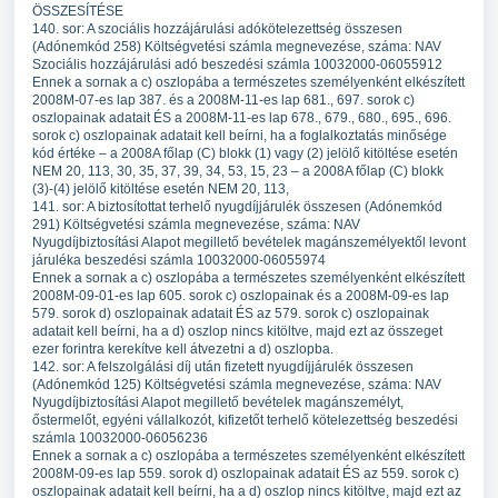
ÖSSZESÍTÉSE
140. sor: A szociális hozzájárulási adókötelezettség összesen
(Adónemkód 258) Költségvetési számla megnevezése, száma: NAV
Szociális hozzájárulási adó beszedési számla 10032000-06055912
Ennek a sornak a c) oszlopába a természetes személyenként elkészített
2008M-07-es lap 387. és a 2008M-11-es lap 681., 697. sorok c)
oszlopainak adatait ÉS a 2008M-11-es lap 678., 679., 680., 695., 696.
sorok c) oszlopainak adatait kell beírni, ha a foglalkoztatás minősége
kód értéke – a 2008A főlap (C) blokk (1) vagy (2) jelölő kitöltése esetén
NEM 20, 113, 30, 35, 37, 39, 34, 53, 15, 23 – a 2008A főlap (C) blokk
(3)-(4) jelölő kitöltése esetén NEM 20, 113,
141. sor: A biztosítottat terhelő nyugdíjjárulék összesen (Adónemkód
291) Költségvetési számla megnevezése, száma: NAV
Nyugdíjbiztosítási Alapot megillető bevételek magánszemélyektől levont
járuléka beszedési számla 10032000-06055974
Ennek a sornak a c) oszlopába a természetes személyenként elkészített
2008M-09-01-es lap 605. sorok c) oszlopainak és a 2008M-09-es lap
579. sorok d) oszlopainak adatait ÉS az 579. sorok c) oszlopainak
adatait kell beírni, ha a d) oszlop nincs kitöltve, majd ezt az összeget
ezer forintra kerekítve kell átvezetni a d) oszlopba.
142. sor: A felszolgálási díj után fizetett nyugdíjjárulék összesen
(Adónemkód 125) Költségvetési számla megnevezése, száma: NAV
Nyugdíjbiztosítási Alapot megillető bevételek magánszemélyt,
őstermelőt, egyéni vállalkozót, kifizetőt terhelő kötelezettség beszedési
számla 10032000-06056236
Ennek a sornak a c) oszlopába a természetes személyenként elkészített
2008M-09-es lap 559. sorok d) oszlopainak adatait ÉS az 559. sorok c)
oszlopainak adatait kell beírni, ha a d) oszlop nincs kitöltve, majd ezt az