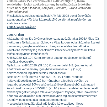
2008 bevallás 15.0 verziókövetés a 485/2020(XI.10) Korm.
rendeletben foglalt adókedvezmény bevallhatósága érdekében
Kulcs-Bér Light, Standard, Kompakt, Prémium, Európa verzióban
elérhető funkció
Frissítettük az Adatszolgáltatások/NAV felé/2008 bevallás gyűjtési
szempontjait a NAV által közzétett 15.0 verziónak megfelelően az
alábbiak szerint:
2008A lap változásai:
2008A Főlap
A közteherkönnyítés érvényesítéséhez az adózóknak a 2008A főlap (C)
blokkban a Nyilatkozat arról, hogy a Vász tv.-ben foglalt közteher fizetési
mentesség igénybevételéhez szükséges feltételek fennállnak a
következő tevékenység mellett mező kitöltésével nyilatkozniuk kell a
feltételek együttes fennállásáról.
A 485/2020. (XI. 10.) Korm. rendelet alapján együttesen jelölendő
mezők a következők:
Nyilatkozat a 485/2020. (XI. 10.) Korm. rendelet 1-2. §-ában foglalt
adófizetési kedvezmény igénybevételéről és a 6. § (1)-(2)
bekezdéseiben foglalt feltételek fennállásáról
Nyilatkozat arról, hogy a 485/2020. (XI. 10.) Korm. rendelet
hatálybalépését megelőző hat hónapban a legtöbb bevétel, de
legalább a bevétel 30%-a a következő főtevékenységből származott
Az a kifizető, amely a 485/2020. (XI. 10.) Korm. rendeletben feltüntetett
tevékenységet tényleges főtevékenységként folytatja, 2020. november
hónapra vonatkozóan a munkaviszonyban foglalkoztatott természetes
személy foglalkoztatása tekintetében mentesül
➢ a szociális hozzájárulási adófizetési kötelezettség, illetve