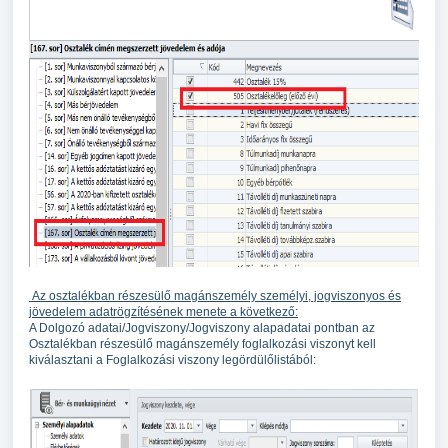
Az osztalékban részesülő magánszemély személyi, jogviszonyos és
jövedelem adatrögzítésének menete a következő:
A Dolgozó adatai/Jogviszony/Jogviszony alapadatai pontban az
Osztalékban részesülő magánszemély foglalkozási viszonyt kell
kiválasztani a Foglalkozási viszony legördülőlistából: