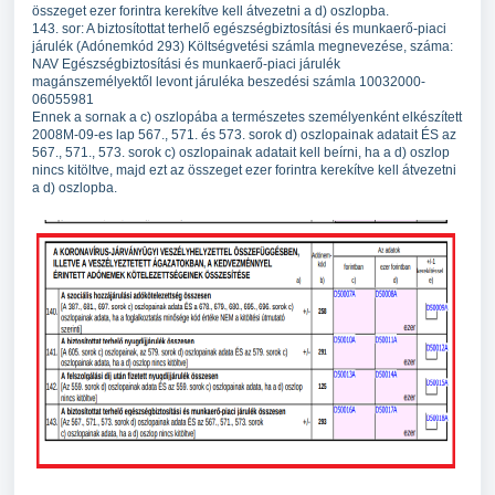
összeget ezer forintra kerekítve kell átvezetni a d) oszlopba.
143. sor: A biztosítottat terhelő egészségbiztosítási és munkaerő-piaci
járulék (Adónemkód 293) Költségvetési számla megnevezése, száma:
NAV Egészségbiztosítási és munkaerő-piaci járulék
magánszemélyektől levont járuléka beszedési számla 10032000-
06055981
Ennek a sornak a c) oszlopába a természetes személyenként elkészített
2008M-09-es lap 567., 571. és 573. sorok d) oszlopainak adatait ÉS az
567., 571., 573. sorok c) oszlopainak adatait kell beírni, ha a d) oszlop
nincs kitöltve, majd ezt az összeget ezer forintra kerekítve kell átvezetni
a d) oszlopba.