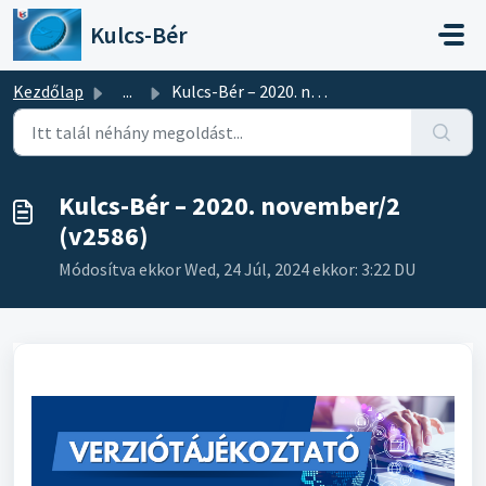
Kihagyás a tartalom megtartásához
Kulcs-Bér
Kezdőlap
...
Kulcs-Bér – 2020. november/2 (v2586)
Kulcs-Bér – 2020. november/2
(v2586)
Módosítva ekkor Wed, 24 Júl, 2024 ekkor: 3:22 DU