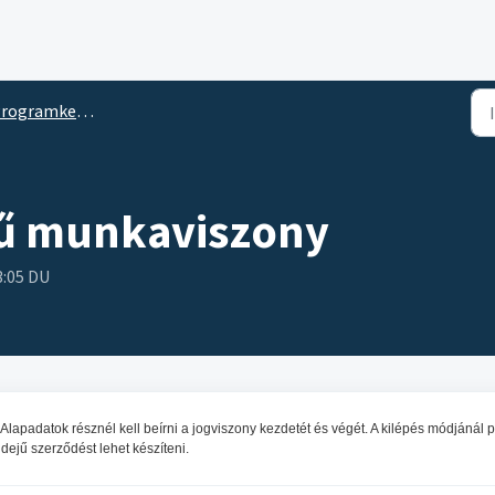
rogramkezelés
jű munkaviszony
3:05 DU
lapadatok résznél kell beírni a jogviszony kezdetét és végét. A kilépés módjánál 
idejű szerződést lehet készíteni.