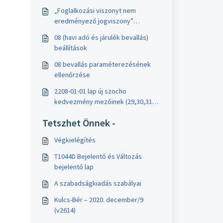
„Foglalkozási viszonyt nem
eredményező jogviszony”
jelölőnégyzet kezelése a 08
08 (havi adó és járulék bevallás)
gyűjtése során
beállítások
08 bevallás paraméterezésének
ellenőrzése
2208-01-01 lap új szocho
kedvezmény mezőinek (29,30,31
sorok) rögzítése/gyűjtése
Tetszhet Önnek -
Végkielégítés
T1044D Bejelentő és Változás
bejelentő lap
A szabadságkiadás szabályai
Kulcs-Bér – 2020. december/9
(v2614)