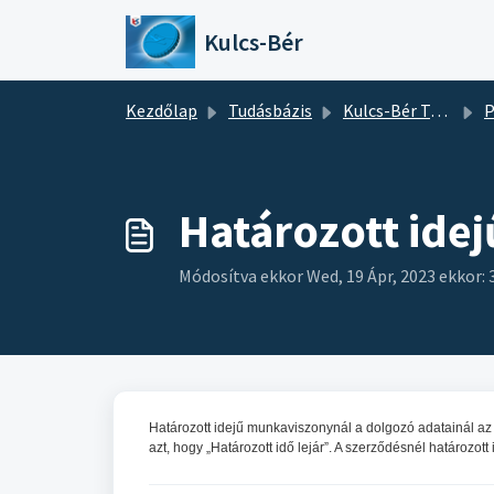
Kihagyás a tartalom megtartásához
Kulcs-Bér
Kezdőlap
Tudásbázis
Kulcs-Bér Tudásbázis
P
Határozott ide
Módosítva ekkor Wed, 19 Ápr, 2023 ekkor: 
Határozott idejű munkaviszonynál a dolgozó adatainál az A
azt, hogy „Határozott idő lejár”. A szerződésnél határozott 