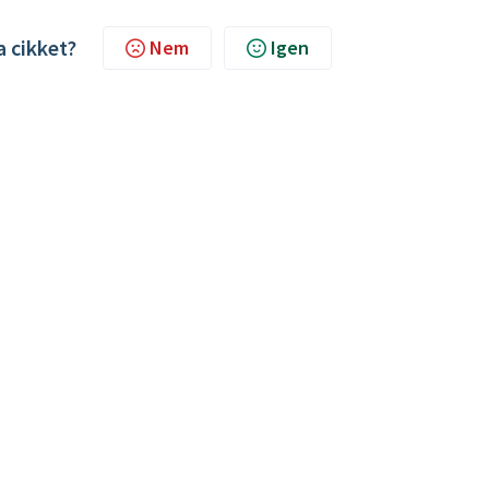
a cikket?
Nem
Igen