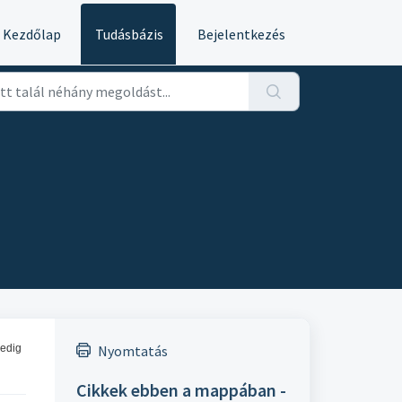
Kezdőlap
Tudásbázis
Bejelentkezés
pedig
Nyomtatás
Cikkek ebben a mappában -