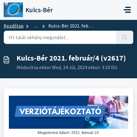
Kihagyás a tartalom megtartásához
Kulcs-Bér
Kezdőlap
...
Kulcs-Bér 2021. február/4 (v2617)
Kulcs-Bér 2021. február/4 (v2617)
Módosítva ekkor Wed, 24 Júl, 2024 ekkor: 3:10 DU
Megjelenési dátum: 2021. február 24.