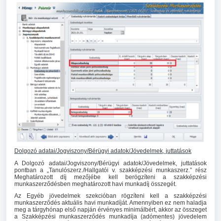
Dolgozó adatai/Jogviszony/Bérügyi adatok/Jövedelmek, juttatások
A Dolgozó adatai/Jogviszony/Bérügyi adatok/Jövedelmek, juttatások
pontban a „Tanulószerz./Hallgatói v. szakképzési munkaszerz.” rész
Meghatározott díj mezőjébe kell berögzíteni a szakképzési
munkaszerződésben meghatározott havi munkadíj összegét.
Az Egyéb jövedelmek szekcióban rögzíteni kell a szakképzési
munkaszerződés aktuális havi munkadíját. Amennyiben ez nem haladja
meg a tárgyhónap első napján érvényes minimálbért, akkor az összeget
a Szakképzési munkaszerződés munkadíja (adómentes) jövedelem