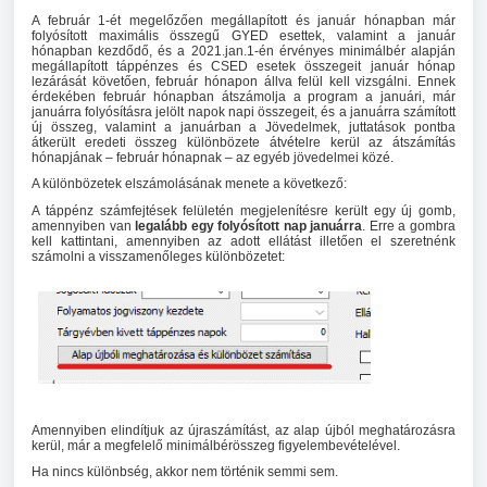
A február 1-ét megelőzően megállapított és január hónapban már
folyósított maximális összegű GYED esettek, valamint a január
hónapban kezdődő, és a 2021.jan.1-én érvényes minimálbér alapján
megállapított táppénzes és CSED esetek összegeit január hónap
lezárását követően, február hónapon állva felül kell vizsgálni. Ennek
érdekében február hónapban átszámolja a program a januári, már
januárra folyósításra jelölt napok napi összegeit, és a januárra számított
új összeg, valamint a januárban a Jövedelmek, juttatások pontba
átkerült eredeti összeg különbözete átvételre kerül az átszámítás
hónapjának – február hónapnak – az egyéb jövedelmei közé.
A különbözetek elszámolásának menete a következő:
A táppénz számfejtések felületén megjelenítésre került egy új gomb,
amennyiben van
legalább egy folyósított nap januárra
. Erre a gombra
kell kattintani, amennyiben az adott ellátást illetően el szeretnénk
számolni a visszamenőleges különbözetet:
Amennyiben elindítjuk az újraszámítást, az alap újból meghatározásra
kerül, már a megfelelő minimálbérösszeg figyelembevételével.
Ha nincs különbség, akkor nem történik semmi sem.