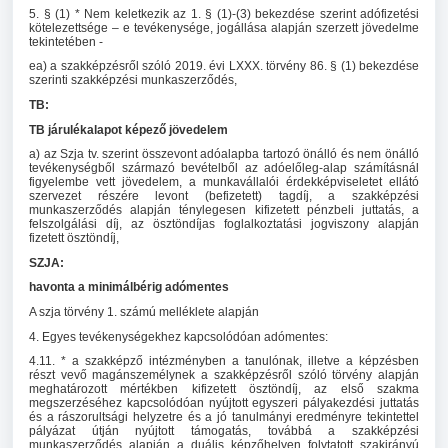
5. § (1) * Nem keletkezik az 1. § (1)-(3) bekezdése szerint adófizetési
kötelezettsége – e tevékenysége, jogállása alapján szerzett jövedelme
tekintetében -
ea) a szakképzésről szóló 2019. évi LXXX. törvény 86. § (1) bekezdése
szerinti szakképzési munkaszerződés,
TB:
TB járulékalapot képező jövedelem
a) az Szja tv. szerint összevont adóalapba tartozó önálló és nem önálló
tevékenységből származó bevételből az adóelőleg-alap számításnál
figyelembe vett jövedelem, a munkavállalói érdekképviseletet ellátó
szervezet részére levont (befizetett) tagdíj, a szakképzési
munkaszerződés alapján ténylegesen kifizetett pénzbeli juttatás, a
felszolgálási díj, az ösztöndíjas foglalkoztatási jogviszony alapján
fizetett ösztöndíj,
SZJA:
havonta a minimálbérig adómentes
A szja törvény 1. számú melléklete alapján
4. Egyes tevékenységekhez kapcsolódóan adómentes:
4.11. * a szakképző intézményben a tanulónak, illetve a képzésben
részt vevő magánszemélynek a szakképzésről szóló törvény alapján
meghatározott mértékben kifizetett ösztöndíj, az első szakma
megszerzéséhez kapcsolódóan nyújtott egyszeri pályakezdési juttatás
és a rászorultsági helyzetre és a jó tanulmányi eredményre tekintettel
pályázat útján nyújtott támogatás, továbbá a szakképzési
munkaszerződés alapján a duális képzőhelyen folytatott szakirányú