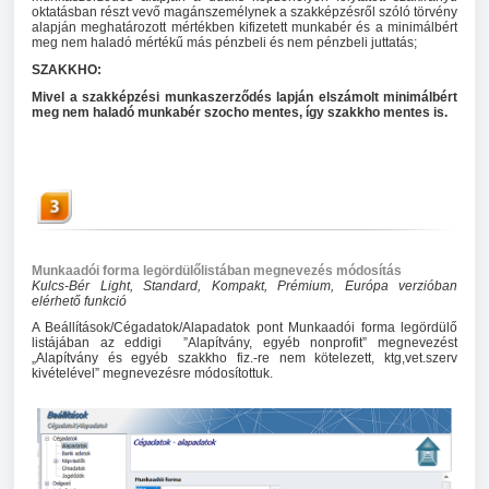
oktatásban részt vevő magánszemélynek a szakképzésről szóló törvény
alapján meghatározott mértékben kifizetett munkabér és a minimálbért
meg nem haladó mértékű más pénzbeli és nem pénzbeli juttatás;
SZAKKHO:
Mivel a szakképzési munkaszerződés lapján elszámolt minimálbért
meg nem haladó munkabér szocho mentes, így szakkho mentes is.
Munkaadói forma legördülőlistában megnevezés módosítás
Kulcs-Bér Light, Standard, Kompakt, Prémium, Európa verzióban
elérhető funkció
A Beállítások/Cégadatok/Alapadatok pont Munkaadói forma legördülő
listájában az eddigi ”Alapítvány, egyéb nonprofit” megnevezést
„Alapítvány és egyéb szakkho fiz.-re nem kötelezett, ktg,vet.szerv
kivételével” megnevezésre módosítottuk.