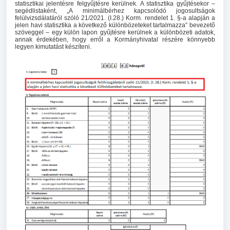
statisztikai jelentésre felgyűjtésre kerülnek. A statisztika gyűjtésekor –
segédlistaként, „A minimálbérhez kapcsolódó jogosultságok
felülvizsdálatáról szóló 21/2021. (I.28.) Korm. rendelet 1. §-a alapján a
jelen havi statisztika a következő különbözeteket tartalmazza” bevezető
szöveggel – egy külön lapon gyűjtésre kerülnek a különbözeti adatok,
annak érdekében, hogy erről a Kormányhivatal részére könnyebb
legyen kimutatást készíteni.