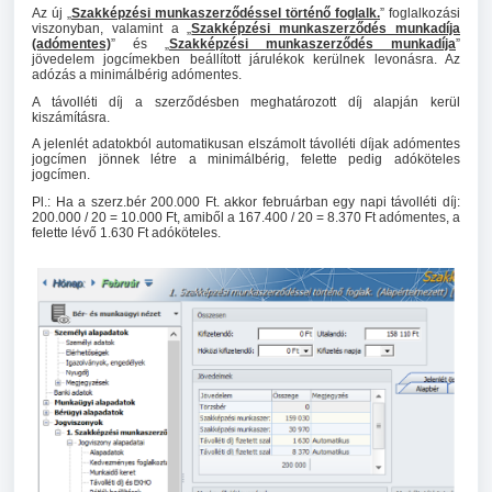
Az új „
Szakképzési munkaszerződéssel történő foglalk.
” foglalkozási
viszonyban, valamint a „
Szakképzési munkaszerződés munkadíja
(adómentes)
” és „
Szakképzési munkaszerződés munkadíja
”
jövedelem jogcímekben beállított járulékok kerülnek levonásra. Az
adózás a minimálbérig adómentes.
A távolléti díj a szerződésben meghatározott díj alapján kerül
kiszámításra.
A jelenlét adatokból automatikusan elszámolt távolléti díjak adómentes
jogcímen jönnek létre a minimálbérig, felette pedig adóköteles
jogcímen.
Pl.: Ha a szerz.bér 200.000 Ft. akkor februárban egy napi távolléti díj:
200.000 / 20 = 10.000 Ft, amiből a 167.400 / 20 = 8.370 Ft adómentes, a
felette lévő 1.630 Ft adóköteles.