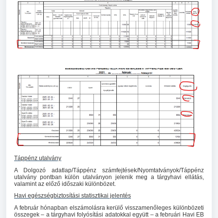
Táppénz utalvány
A Dolgozó adatlap/Táppénz számfejtések/Nyomtatványok/Táppénz
utalvány pontban külön utalványon jelenik meg a tárgyhavi ellátás,
valamint az előző időszaki különbözet.
Havi egészségbiztosítási statisztikai jelentés
A február hónapban elszámolásra kerülő visszamenőleges különbözeti
összegek – a tárgyhavi folyósítási adatokkal együtt – a februári Havi EB