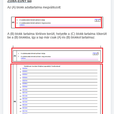
2108A-EUNY lap
Az (A) blokk adattartalma megváltozott:
A (B) blokk tartalma törlésre került, helyette a (C) blokk tartalma lókerült
be a (B) blokkba, így a lap már csak (A) és (B) blokkot tartalmaz.