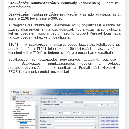
Szakképzési munkaszerződés munkadíja (adómentes)
- nem kell
paraméterezni
Szakképzési munkaszerződés munkadíja
- az adó adatlapon az 1.
sorra, a 2108 bevalláson a 300. sor
A Negyedéves munkaügyi jelentésen az új foglalkozási viszony az
„Egyéb állományba nem tartozó dolgozók” Foglalkozási viszonyaihoz, a
két új jövedelem jogcím pedig hasonló csoport Kereset fogalmába
tartozó jövedelmeihez került beállításra.
T1041
- A szakképzési munkaszerződés biztosítást keletkezett, így
annak létrejött a T1041 jelentésen 1150 biztosítási jogviszony kódon
jelenteni kell.
A T1041-re történő gyűjtés a programban vizsgálható.
Szakképzési munkaszerződés jogviszonyos adatainak rögzítése –
Szakképzési munkaszerződés esetén a Dolgozó
adatai/Jogviszony/Alapadatok pontban a Foglalkozási viszonyt, a
FEOR-t és a munkarendet rögzíteni kell: