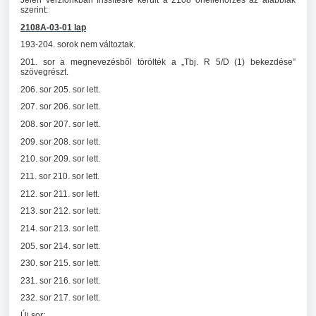
szerint:
2108A-03-01 lap
193-204. sorok nem változtak.
201. sor a megnevezésből törölték a „Tbj. R 5/D (1) bekezdése”
szövegrészt.
206. sor 205. sor lett.
207. sor 206. sor lett.
208. sor 207. sor lett.
209. sor 208. sor lett.
210. sor 209. sor lett.
211. sor 210. sor lett.
212. sor 211. sor lett.
213. sor 212. sor lett.
214. sor 213. sor lett.
205. sor 214. sor lett.
230. sor 215. sor lett.
231. sor 216. sor lett.
232. sor 217. sor lett.
Új sor: