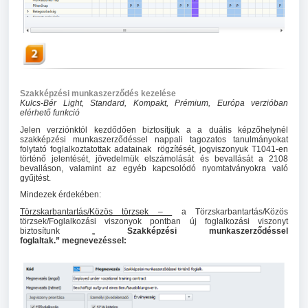
Szakképzési munkaszerződés kezelése
Kulcs-Bér Light, Standard, Kompakt, Prémium, Európa verzióban
elérhető funkció
Jelen verziónktól kezdődően biztosítjuk a a duális képzőhelynél
szakképzési munkaszerződéssel nappali tagozatos tanulmányokat
folytató foglalkoztatottak adatainak rögzítését, jogviszonyuk T1041-en
történő jelentését, jövedelmük elszámolását és bevallását a 2108
bevalláson, valamint az egyéb kapcsolódó nyomtatványokra való
gyűjtést.
Mindezek érdekében:
Törzskarbantartás/Közös törzsek –
a Törzskarbantartás/Közös
törzsek/Foglalkozási viszonyok pontban új foglalkozási viszonyt
biztosítunk „
Szakképzési munkaszerződéssel
foglaltak.”
megnevezéssel: