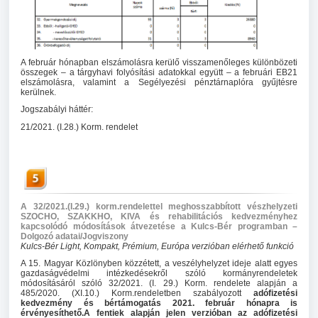
A február hónapban elszámolásra kerülő visszamenőleges különbözeti
összegek – a tárgyhavi folyósítási adatokkal együtt – a februári EB21
elszámolásra, valamint a Segélyezési pénztárnaplóra gyűjtésre
kerülnek.
Jogszabályi háttér:
21/2021. (I.28.) Korm. rendelet
A 32/2021.(I.29.) korm.rendelettel meghosszabbított vészhelyzeti
SZOCHO, SZAKKHO, KIVA és rehabilitációs kedvezményhez
kapcsolódó módosítások átvezetése a Kulcs-Bér programban –
Dolgozó adatai/Jogviszony
Kulcs-Bér Light, Kompakt, Prémium, Európa verzióban elérhető funkció
A 15. Magyar Közlönyben közzétett, a veszélyhelyzet ideje alatt egyes
gazdaságvédelmi intézkedésekről szóló kormányrendeletek
módosításáról szóló 32/2021. (I. 29.) Korm. rendelete alapján a
485/2020. (XI.10.) Korm.rendeletben szabályozott
adófizetési
kedvezmény és bértámogatás 2021. február hónapra is
érvényesíthető.A fentiek alapján jelen verzióban az adófizetési