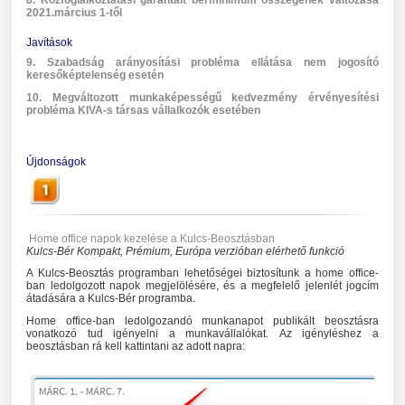
8. Közfoglalkoztatási garantált bérminimum összegének változása
2021.március 1-től
Javítások
9. Szabadság arányosítási probléma ellátása nem jogosító
keresőképtelenség esetén
10. Megváltozott munkaképességű kedvezmény érvényesítési
probléma KIVA-s társas vállalkozók esetében
Újdonságok
Home office napok kezelése a Kulcs-Beosztásban
Kulcs-Bér Kompakt, Prémium, Európa verzióban elérhető funkció
A Kulcs-Beosztás programban lehetőségei biztosítunk a home office-
ban ledolgozott napok megjelölésére, és a megfelelő jelenlét jogcím
átadására a Kulcs-Bér programba.
Home office-ban ledolgozandó munkanapot publikált beosztásra
vonatkozó tud igényelni a munkavállalókat.
Az igényléshez a
beosztásban rá kell kattintani az adott napra: