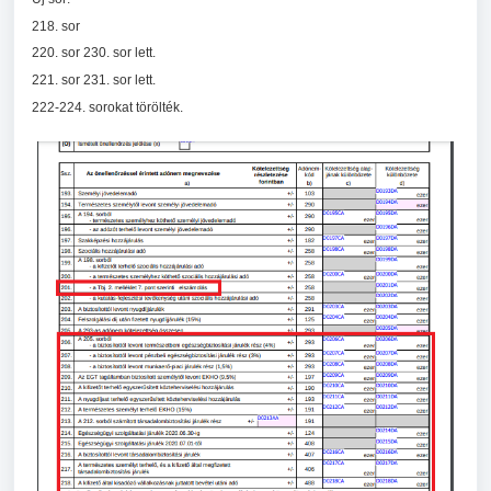
218. sor
220. sor 230. sor lett.
221. sor 231. sor lett.
222-224. sorokat törölték.