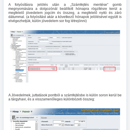
A folyósításra jelölés után a „Számfejtés mentése” gomb
megnyomására a dolgozónál beállított hónapra rögzítésre kerül a
megfelelő jövedelem jogcím és összeg, a megfelelő nyitó és záró
dátummal. (a folyósítást akár a következő hónapok jelölésével együtt is
elvégezhetjük, külön jövedelem sor fog létrejönni)
A Jövedelmek, juttatások pontból a számfejtésbe is külön soron kerül be
a tárgyhavi, és a visszamenőleges különbözeti összeg: