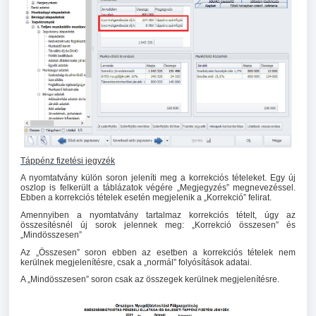
Táppénz fizetési jegyzék
A nyomtatvány külön soron jeleníti meg a korrekciós tételeket. Egy új
oszlop is felkerült a táblázatok végére „Megjegyzés” megnevezéssel.
Ebben a korrekciós tételek esetén megjelenik a „Korrekció” felirat.
Amennyiben a nyomtatvány tartalmaz korrekciós tételt, úgy az
összesítésnél új sorok jelennek meg: „Korrekció összesen” és
„Mindösszesen”
Az „Összesen” soron ebben az esetben a korrekciós tételek nem
kerülnek megjelenítésre, csak a „normál” folyósítások adatai.
A „Mindösszesen” soron csak az összegek kerülnek megjelenítésre.