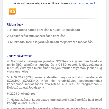
A frissítő verzió telepítése előtt készítsenek
adatbázismentést!
Újdonságok
1. Home office napok kezelése a Kulcs-Beosztásban
2. Szakképzési munkaszerződés kezelése
3. Munkaadói forma legördülőlistában megnevezés módosítás
Jogszabálykövetés
4. Maximális összegben jelentős GYED-ek és januárban kezdődő
minimálbér alapján a táppénz és a CSED esetek felülvizsgálata a
febr.1-től érvényes minimálbér alapján február folyamán, január 1-ig
visszamenőleg
5. A 32/2021.(I.29.) korm.rendelettel meghosszabbított vészhelyzeti
SZOCHO, SZAKKHO, KIVA és rehabilitációs kedvezményhez
kapcsolódó módosítások átvezetése a Kulcs-Bér programban –
Dolgozó adatai/Jogviszony
6.
2108 önellenőrzés
7. Hazautazással kapcsolatos munkáltatói költségtérítés havi felső
korlátja a 2021. évben