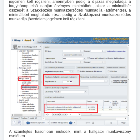
jogcímen kell rögzíteni, amennyiben pedig a díjazás meghaladja a
tárgyhónap első napján érvényes minimálbért, akkor a minimálbér
összegét a Szakképzési munkaszerződés munkadíja (adómentes), a
minimálbért meghaladó részt pedig a Szakképzési munkaszerződés
munkadíja jövedelem jogcímen kell rögzíteni.
A számfejtés hasonlóan működik, mint a hallgatói munkaviszony
esetében.