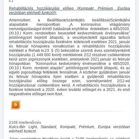
c.)
Rehabilitációs hozzájárulási előleg (
Kompakt, Prémium, Európa
verzióban elérhető funkció!
):
Amennyiben a Beállítások/számfejtés beállításai/Számfejtési
alapadatok menüpontban „A koronavírus világjárvány
nemzetgazdaságot érintő hatásának enyhítése érdekében a 485/2020.
(XI.10.) Korm. rendeletben bevezetett kedvezmények érvényesítése”
jelölőnégyzet bejelölt állapotú, a veszélyeztetett ágazatba tartozó
rehabilitációs hozzájárulás fizetésére kötelezett esetében 2021. január
és február hónapokra vonatkozóan a rehabilitációs hozzájárulás
mértékét a Rehab tv.23. § (5) bekezdése szerinti éves személyenkénti
hozzájárulás (1 449 000 forint) mértékének 2/12 részével csökkentésre
kerül azon jogviszonyok esetében, amelyeknél 2021.január és február
hónapokban ”Koronavírus kedvezmény érvényesítése a 485/2020.
(XI.10.) Korm. rendelet alapján” jelölőnégyzet bejelölt állapotú, és az
egyéb jogosultsági feltételek fennállnak. A közteher gyűjtésben január
és február hónapokra ilyen esetben a gyűjtendő rehabilitációs
hozzájárulási előleg összege ezen, személyenként 2/12-ed
hozzájárulással csökkentésre kerül. A rehabilitációs hozzájárulásra a
fizetésre kötelezett a 2020. évben további előleget és a 2021. év első
negyedévére előleget nem fizet.
2108 önellenőrzés
Kulcs-Bér Light, Standard, Kompakt, Prémium, Európa verzióban
elérhető funkció
Jelen verziónkban frissítésre került a 2108 önellenőrzés az alábbiak