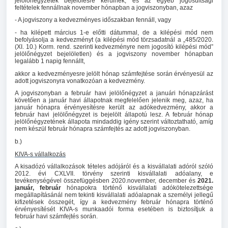
jelölőnégyzetek bejelölésre kerülnek, és az egyéb jogosultsági
feltételek fennállnak november hónapban a jogviszonyban, azaz
- A jogviszony a kedvezményes időszakban fennáll, vagy
- ha kilépett március 1-e előtti dátummal, de a kilépési mód nem
befolyásolja a kedvezményt (a kilépési mód törzsadatnál a „485/2020.
(XI. 10.) Korm. rend. szerinti kedvezményre nem jogosító kilépési mód”
jelölőnégyzet bejelöletlen) és a jogviszony november hónapban
legalább 1 napig fennállt,
akkor a kedvezményesre jelölt hónap számfejtése során érvényesül az
adott jogviszonyra vonatkozóan a kedvezmény.
A jogviszonyban a február havi jelölőnégyzet a januári hónapzárást
követően a január havi állapotnak megfelelően jelenik meg, azaz, ha
január hónapra érvényesítésre került az adókedvezmény, akkor a
február havi jelölőnégyzet is bejelölt állapotú lesz. A február hónap
jelölőnégyzetének állapota mindaddig igény szerint változtatható, amíg
nem készül február hónapra számfejtés az adott jogviszonyban.
b.)
KIVA-s vállalkozás
A kisadózó vállalkozások tételes adójáról és a kisvállalati adóról szóló
2012. évi CXLVII. törvény szerinti kisvállalati adóalany, e
tevékenységével összefüggésben 2020.november,
december és
2021.
január, február
hónapokra történő kisvállalati adókötelezettsége
megállapításánál nem tekinti kisvállalati adóalapnak a személyi jellegű
kifizetések összegét, így a kedvezmény február hónapra történő
érvényesítését KIVA-s munkaadói forma esetében is biztosítjuk a
február havi számfejtés során.