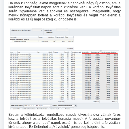
Ha van különbség, akkor megjelenik a napoknál négy új oszlop, ami a
korábban folyósított napok sorain kitöltésre kerül a korábbi folyósítás
során figyelembe vett alapokkal és összegekkel, megjeleníti, hogy
melyik hónapban történt a korábbi folyósítás és végül megjelenik a
korábbi és az új napi összeg különbözete is:
Ezután a különbözettel rendelkező napok folyósíthatóvá válnak (üres
lesz a folyósít és a folyósítás hónapja mező). A folyósítás ugyanúgy
történik, ahogy a „rendes” napok esetén is: be kell jelölni a folyósítani
kívánt napot. Ez történhet a „Műveletek” gomb segítségével is.