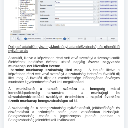
Dolgozó adatai/Jogviszony/Munkaügyi adatok/Szabadság és pihenőidő
nyilvántartás
A tanulót, illetve a képzésben részt vett vevő személyt a tizennyolcadik
életévének betöltése évének utolsó napjáig
évente negyvenöt
munkanap, ezt követően évente
harminc munkanap szabadság illeti meg.
A tanulót, illetve a
képzésben részt vett vevő személyt a szabadság tartamára távolléti díj
illeti meg.
A távolléti díjat az esedékessége időpontjában érvényes
munkabér figyelembevételével kell megállapítani.
A munkáltató a tanuló számára a betegség miatti
keresőképtelenség tartamára – a munkajogi és
társadalombiztosítási szabályok értelmében – naptári évenként
tizenöt munkanap betegszabadságot ad ki.
A szabadság és a betegszabadság nyilvántartását, jelölhetőségét és
elszámolását a számfejtés során jelen verziónkban biztosítjuk.
Betegszabadság esetén a jogviszonyos jelenlét pontban a
Betegszabadság jelenlétet kell kiválasztani.