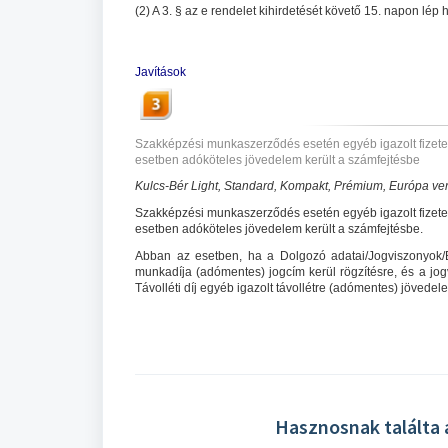
(2) A 3. § az e rendelet kihirdetését követő 15. napon lép 
Javítások
Szakképzési munkaszerződés esetén egyéb igazolt fizetett t
esetben adóköteles jövedelem került a számfejtésbe
Kulcs-Bér Light, Standard, Kompakt, Prémium, Európa ver
Szakképzési munkaszerződés esetén egyéb igazolt fizetett t
esetben adóköteles jövedelem került a számfejtésbe.
Abban az esetben, ha a Dolgozó adatai/Jogviszonyok
munkadíja (adómentes) jogcím kerül rögzítésre, és a jogvisz
Távolléti díj egyéb igazolt távollétre (adómentes) jövede
Hasznosnak találta 