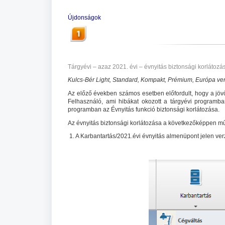
Újdonságok
Tárgyévi – azaz 2021. évi – évnyitás biztonsági korlátozá
Kulcs-Bér Light, Standard, Kompakt, Prémium, Európa ver
Az előző években számos esetben előfordult, hogy a jövő
Felhasználó, ami hibákat okozott a tárgyévi program
programban az Évnyitás funkció biztonsági korlátozása.
Az évnyitás biztonsági korlátozása a következőképpen m
1. A Karbantartás/2021.évi évnyitás almenüpont jelen verz