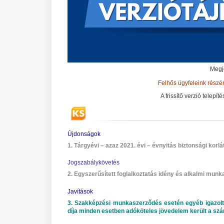
Megj
Felhős ügyfeleink részér
A frissítő verzió telep
Újdonságok
1. Tárgyévi – azaz 2021. évi – évnyitás biztonsági korl
Jogszabálykövetés
2. Egyszerűsített foglalkoztatás idény és alkalmi mun
Javítások
3. Szakképzési munkaszerződés esetén egyéb igazolt fiz
díja minden esetben adóköteles jövedelem került a sz