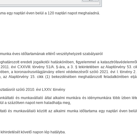
tama egy naptári éven belül a 120 naptári napot meghaladná.
 munka éves időtartamának eltérő veszélyhelyzeti szabályairól
határozott eredeti jogalkotói hatáskörében, figyelemmel a katasztrófavédelemről
11. évi CXXVIII. törvény 51/A. §-ára, a 3. § tekintetében az Alaptörvény 53. ci
ben, a koronavírusvilágjárvány elleni védekezésről szóló 2021. évi I. törvény 2.
n, az Alaptörvény 15. cikk (1) bekezdésében meghatározott feladatkörében eljá
oztatásról szóló 2010. évi LXXV. törvény
unkáltató és munkavállaló által alkalmi munkára és idénymunkára több ízben léte
lül a százötven napot nem haladhatja meg,
áltató és munkavállaló között az alkalmi munka időtartama egy naptári éven bel
a kihirdetését követő napon lép hatályba.