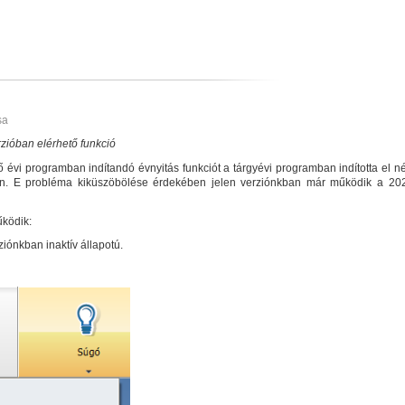
sa
zióban elérhető funkció
 évi programban indítandó évnyitás funkciót a tárgyévi programban indította el 
ban. E probléma kiküszöbölése érdekében jelen verziónkban már működik a 202
űködik:
iónkban inaktív állapotú.