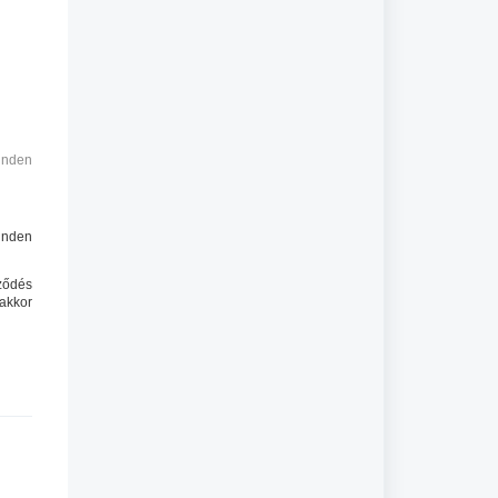
minden
minden
ződés
 akkor