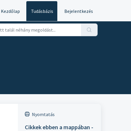
Kezdőlap
Tudásbázis
Bejelentkezés
Nyomtatás
Cikkek ebben a mappában -