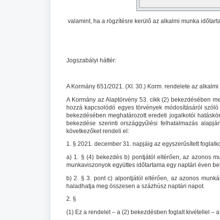
valamint, ha a rögzítésre kerülő az alkalmi munka időtar
Jogszabályi háttér:
A Kormány 651/2021. (XI. 30.) Korm. rendelete az alkalmi
A Kormány az Alaptörvény 53. cikk (2) bekezdésében meg
hozzá kapcsolódó egyes törvények módosításáról szóló 20
bekezdésében meghatározott eredeti jogalkotói hatásköré
bekezdése szerinti országgyűlési felhatalmazás alapjá
következőket rendeli el:
1. § 2021. december 31. napjáig az egyszerűsített foglalk
a) 1. § (4) bekezdés b) pontjától eltérően, az azonos m
munkaviszonyok együttes időtartama egy naptári éven be
b) 2. § 3. pont c) alpontjától eltérően, az azonos munk
haladhatja meg összesen a százhúsz naptári napot.
2. §
(1) Ez a rendelet – a (2) bekezdésben foglalt kivétellel – 