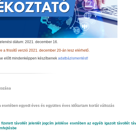
elenési dátum: 2021. december 16.
e a frissítő verzió 2021. december 20-án lesz elérhető.
ítése előtt mindenképpen készítsenek
adatbázismentést!
átozása
ka esetében egyedi éves és együttes éves időtartam korlát változás
etett távollét jelenlét jogcím jelölése esetében az egyéb igazolt távollét távo
ámfejtésbe