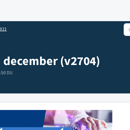
021
. december (v2704)
2:50 DU