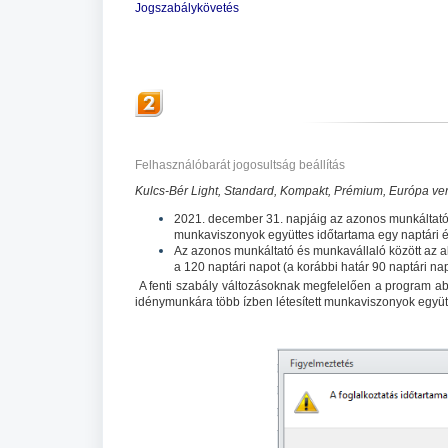
Jogszabálykövetés
Felhasználóbarát jogosultság beállítás
Kulcs-Bér Light, Standard, Kompakt, Prémium, Európa ver
2021. december 31. napjáig az azonos munkáltató 
munkaviszonyok együttes időtartama egy naptári é
Az azonos munkáltató és munkavállaló között az 
a 120 naptári napot (a korábbi határ 90 naptári nap
A fenti szabály változásoknak megfelelően a program abb
idénymunkára több ízben létesített munkaviszonyok együt