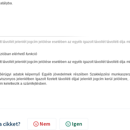
hatályba.
ávollét jelenlét jogcím jelölése esetében az egyéb igazolt távollét távolléti díja 
zióban elérhető funkció
ávollét jelenlét jogcím jelölése esetében az egyéb igazolt távollét távolléti díja 
/Bérügyi adatok képernyő Egyéb jövedelmek részében Szakképzési munkaszer
onyos jelenlétben Igazolt fizetett távolléti díjjal jelenlét jogcím kerül jelölésre,
lem keletkezik a számfejtésben.
a cikket?
Nem
Igen