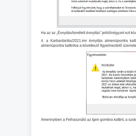
Ha az az „Évnyitás/Ismételt évnyitás” jelölőnégyzet ezt kö
4. a Karbantartás/2021.évi évnyitás almenüpontra kat
almenüpontra kattintva a következő figyelmeztető üzenete
Amennyiben a Felhasználó az Igen gombra kattint, a szok