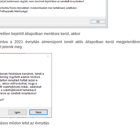
vetően bejelölt állapotban mentésre kerül, akkor
tintva a 2021 évnyitás almenüpont ismét aktív állapotban kerül megjelenítésr
t jelenik meg:
ásos módon lefut az évnyitás.