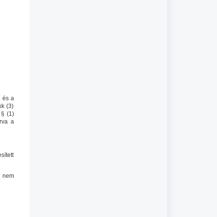
 és a
kk (3)
 § (1)
rva a
sített
ül nem