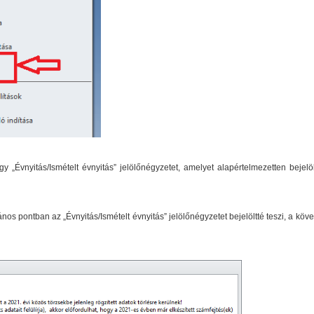
gy „Évnyitás/Ismételt évnyitás” jelölőnégyzetet, amelyet alapértelmezetten bejelö
os pontban az „Évnyitás/Ismételt évnyitás” jelölőnégyzetet bejelöltté teszi, a köv