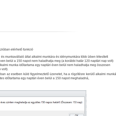
zióban elérhető funkció
és munkavállaló által alkalmi munkára és idénymunkára több ízben létesített
ven belül a 150 napot nem haladhatja meg (a korábbi határ 120 naptári nap volt)
alkalmi munka időtartama egy naptári éven belül nem haladhatja meg összesen
 volt).
an az esetben küld figyelmeztető üzenetet, ha a rögzítésre kerülő alkalmi munk
tes időtartama egy naptári éven belül a 150 napot meghaladná,