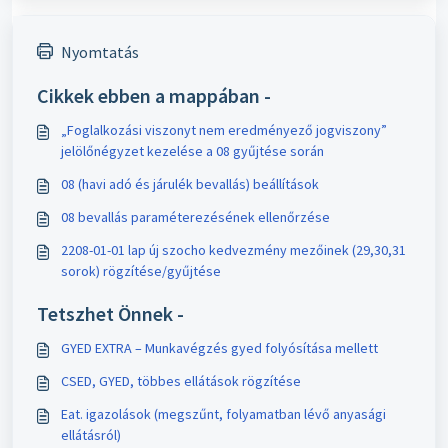
Nyomtatás
Cikkek ebben a mappában -
„Foglalkozási viszonyt nem eredményező jogviszony”
jelölőnégyzet kezelése a 08 gyűjtése során
08 (havi adó és járulék bevallás) beállítások
08 bevallás paraméterezésének ellenőrzése
2208-01-01 lap új szocho kedvezmény mezőinek (29,30,31
sorok) rögzítése/gyűjtése
Tetszhet Önnek -
GYED EXTRA – Munkavégzés gyed folyósítása mellett
CSED, GYED, többes ellátások rögzítése
Eat. igazolások (megszűnt, folyamatban lévő anyasági
ellátásról)