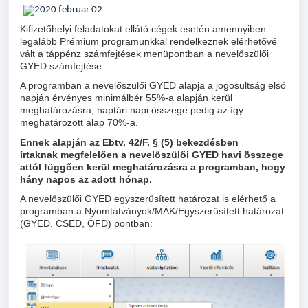
Kifizetőhelyi feladatokat ellátó cégek esetén amennyiben
legalább Prémium programunkkal rendelkeznek elérhetővé
vált a táppénz számfejtések menüpontban a nevelőszülői
GYED számfejtése.
A programban a nevelőszülői GYED alapja a jogosultság első
napján érvényes minimálbér 55%-a alapján kerül
meghatározásra, naptári napi összege pedig az így
meghatározott alap 70%-a.
Ennek alapján az Ebtv. 42/F. § (5) bekezdésben
írtaknak megfelelően a nevelőszülői GYED havi összege
attól függően kerül meghatározásra a programban, hogy
hány napos az adott hónap.
A nevelőszülői GYED egyszerűsített határozat is elérhető a
programban a Nyomtatványok/MÁK/Egyszerűsített határozat
(GYED, CSED, ÖFD) pontban: