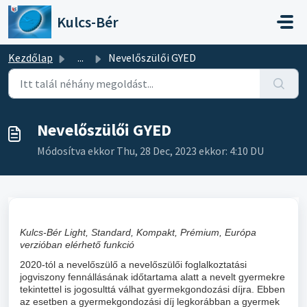
Kihagyás a tartalom megtartásához
Kulcs-Bér
Kezdőlap
...
Nevelőszülői GYED
Nevelőszülői GYED
Módosítva ekkor Thu, 28 Dec, 2023 ekkor: 4:10 DU
Kulcs-Bér Light, Standard, Kompakt, Prémium, Európa
verzióban elérhető funkció
2020-tól a nevelőszülő a nevelőszülői foglalkoztatási
jogviszony fennállásának időtartama alatt a nevelt gyermekre
tekintettel is jogosulttá válhat gyermekgondozási díjra. Ebben
az esetben a gyermekgondozási díj legkorábban a gyermek