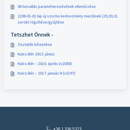
08 bevallás paraméterezésének ellenőrzése
2208-01-01 lap új szocho kedvezmény mezőinek (29,30,31
sorok) rögzítése/gyűjtése
Tetszhet Önnek -
Osztalék kifizetése
Kulcs-Bér 2013. június
Kulcs-Bér – 2016. április (v2080)
Kulcs-Bér – 2017. január/4 (v2197)
+36 1 336 5323