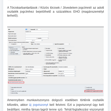
A Törzskarbantartások / Közös törzsek / Jövedelem jogcímnél az adott
osztalék jogcímhez bejelölhető a százalékos EHO (magánszemélyt
terhelő).
Amennyiben munkaviszonyos dolgozó esetében történik osztalék
kifizetés, akkor
új jogviszonyt
kell felvinni. Ezt a jogviszonyt úgy kell
beállítani, mintha társas tagról lenne szó. Tehát foglalkozási viszonynál