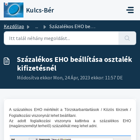
Kihagyás a tartalom megtartásához
Kulcs-Bér
Kezdőlap
...
Százalékos EHO beállítása osztalék kifizetésnél
Százalékos EHO beállítása osztalék
kifizetésnél
Módosítva ekkor Mon, 24 Ápr, 2023 ekkor: 11:57 DE
A százalékos EHO mértékét a Törzskarbantartások / Közös törzsek /
Foglalkozási viszonynál lehet beállítani.
Az adott foglalkozási viszonyra kattintva a százalékos EHO
(magánszemélyt terhelő) százalékát meg lehet adni.