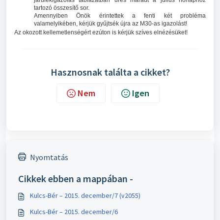
járulékigazolás táblázatban üres maradt a július hónaphoz
tartozó összesítő sor.
Amennyiben Önök érintettek a fenti két probléma
valamelyikében, kérjük gyűjtsék újra az M30-as igazolást!
Az okozott kellemetlenségért ezúton is kérjük szíves elnézésüket!
Hasznosnak találta a cikket?
Nem
Igen
Nyomtatás
Cikkek ebben a mappában -
Kulcs-Bér – 2015. december/7 (v2055)
Kulcs-Bér – 2015. december/6