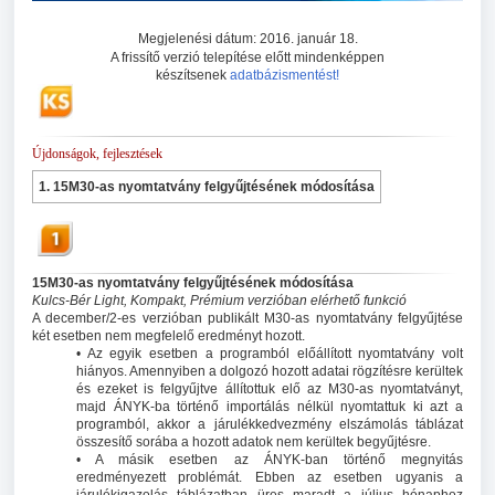
Megjelenési dátum: 2016. január 18.
A frissítő verzió telepítése előtt mindenképpen
készítsenek
adatbázismentést!
Újdonságok, fejlesztések
1. 15M30-as nyomtatvány felgyűjtésének módosítása
15M30-as nyomtatvány felgyűjtésének módosítása
Kulcs-Bér Light, Kompakt, Prémium verzióban elérhető funkció
A december/2-es verzióban publikált M30-as nyomtatvány felgyűjtése
két esetben nem megfelelő eredményt hozott.
• Az egyik esetben a programból előállított nyomtatvány volt
hiányos. Amennyiben a dolgozó hozott adatai rögzítésre kerültek
és ezeket is felgyűjtve állítottuk elő az M30-as nyomtatványt,
majd ÁNYK-ba történő importálás nélkül nyomtattuk ki azt a
programból, akkor a járulékkedvezmény elszámolás táblázat
összesítő sorába a hozott adatok nem kerültek begyűjtésre.
• A másik esetben az ÁNYK-ban történő megnyitás
eredményezett problémát. Ebben az esetben ugyanis a