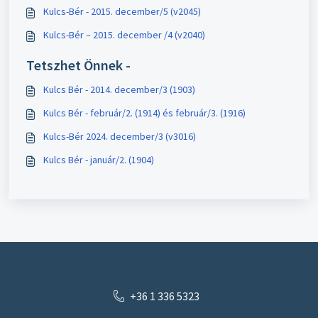
Kulcs-Bér - 2015. december/5 (v2045)
Kulcs-Bér – 2015. december /4 (v2040)
Tetszhet Önnek -
Kulcs Bér - 2014. december/3 (1903)
Kulcs Bér - február/2. (1914) és február/3. (1916)
Kulcs-Bér 2024. december/3 (v3016)
Kulcs Bér - január/2. (1904)
+36 1 336 5323