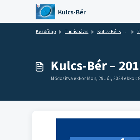
Kihagyás a tartalom megtartásához
Kulcs-Bér
Kezdőlap
Tudásbázis
Kulcs-Bér verziótájékoztatók
2
Kulcs-Bér – 20
Módosítva ekkor Mon, 29 Júl, 2024 ekkor: 