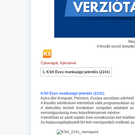
Meg
A frissítő verzió telep
Újdonságok, fejlesztések
1. KSH Éves munkaügyi jelentés (2241)
KSH Éves munkaügyi jelentés (2241)
Kulcs-Bér Kompakt, Prémium, Európa verzióban elérhető 
A frissítés letöltésével elérhetővé válik programunkban az
A statisztika területi bontásban szolgáltat adatokat 
nemzetgazdaság éves teljesítményének mérése.
A kérdőívet az adott naptári évre vonatkozóan kell kiállít
Az Adatszolgáltatások/KSH felé menüpontból indítható az 