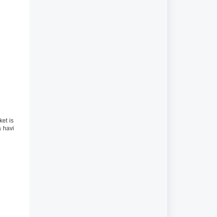
et is
a havi