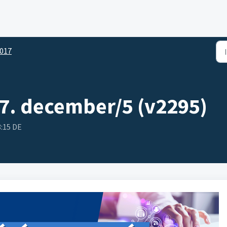
017
17. december/5 (v2295)
8:15 DE