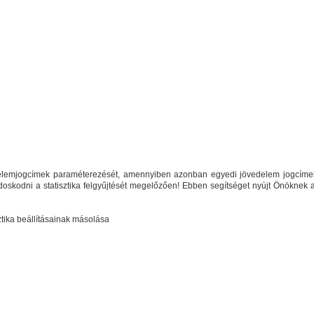
edelemjogcímek paraméterezését, amennyiben azonban egyedi jövedelem jogcímek
oskodni a statisztika felgyűjtését megelőzően! Ebben segítséget nyújt Önöknek 