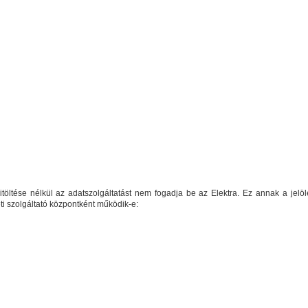
itöltése nélkül az adatszolgáltatást nem fogadja be az Elektra. Ez annak a jelö
ti szolgáltató központként működik-e: