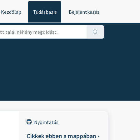
Kezdőlap
Tudásbázis
Bejelentkezés
Nyomtatás
Cikkek ebben a mappában -