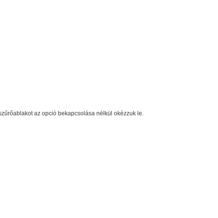
zűrőablakot az opció bekapcsolása nélkül okézzuk le.