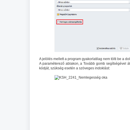
A jelölés mellett a program gyakorlatilag nem tölti be a do
A paraméterező ablakon, a Tovább gomb segítségével át k
kódját, szükség esetén a szöveges indoklást: