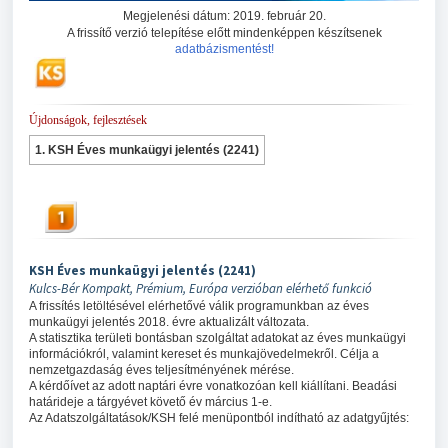
Megjelenési dátum: 2019. február 20.
A frissítő verzió telepítése előtt mindenképpen készítsenek
adatbázismentést!
Újdonságok, fejlesztések
1. KSH Éves munkaügyi jelentés (2241)
KSH Éves munkaügyi jelentés (2241)
Kulcs-Bér Kompakt, Prémium, Európa verzióban elérhető funkció
A frissítés letöltésével elérhetővé válik programunkban az éves
munkaügyi jelentés 2018. évre aktualizált változata.
A statisztika területi bontásban szolgáltat adatokat az éves munkaügyi
információkról, valamint kereset és munkajövedelmekről. Célja a
nemzetgazdaság éves teljesítményének mérése.
A kérdőívet az adott naptári évre vonatkozóan kell kiállítani. Beadási
határideje a tárgyévet követő év március 1-e.
Az Adatszolgáltatások/KSH felé menüpontból indítható az adatgyűjtés: