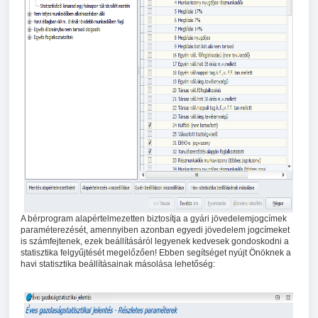
A bérprogram alapértelmezetten biztosítja a gyári jövedelemjogcímek
paraméterezését, amennyiben azonban egyedi jövedelem jogcímeket
is számfejtenek, ezek beállításáról legyenek kedvesek gondoskodni a
statisztika felgyűjtését megelőzően! Ebben segítséget nyújt Önöknek a
havi statisztika beállításainak másolása lehetőség: