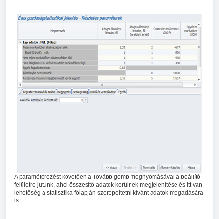
A paraméterezést követően a Tovább gomb megnyomásával a beállító
felületre jutunk, ahol összesítő adatok kerülnek megjelenítése és itt van
lehetőség a statisztika főlapján szerepeltetni kívánt adatok megadására
is: