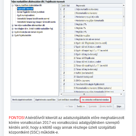
FONTOS!
A kérdőívről kikerült az adatszolgáltatók előre meghatározott
körére vonatkozóan 2017-es vonatkozású adatgyűjtésben szereplő
kérdés arról, hogy a kitöltő vagy annak részlege üzleti szolgáltató
központként (SSC) működik-e.