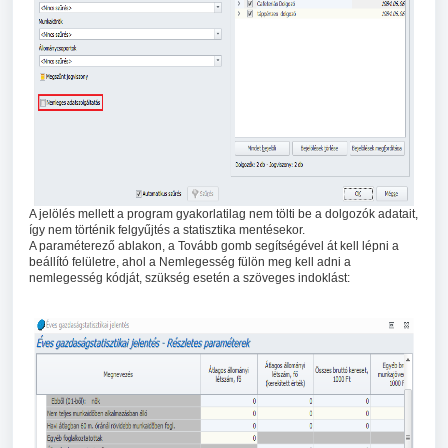
A jelölés mellett a program gyakorlatilag nem tölti be a dolgozók adatait,
így nem történik felgyűjtés a statisztika mentésekor.
A paraméterező ablakon, a Tovább gomb segítségével át kell lépni a
beállító felületre, ahol a Nemlegesség fülön meg kell adni a
nemlegesség kódját, szükség esetén a szöveges indoklást: