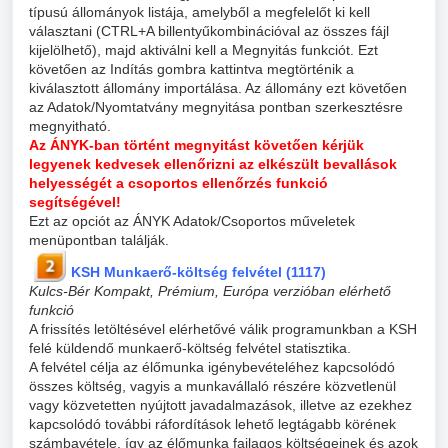
típusú állományok listája, amelyből a megfelelőt ki kell
választani (CTRL+A billentyűkombinációval az összes fájl
kijelölhető), majd aktiválni kell a Megnyitás funkciót. Ezt
követően az Indítás gombra kattintva megtörténik a
kiválasztott állomány importálása. Az állomány ezt követően
az Adatok/Nyomtatvány megnyitása pontban szerkesztésre
megnyitható.
Az ÁNYK-ban történt megnyitást követően kérjük
legyenek kedvesek ellenőrizni az elkészült bevallások
helyességét a csoportos ellenőrzés funkció
segítségével!
Ezt az opciót az ÁNYK Adatok/Csoportos műveletek
menüpontban találják.
KSH Munkaerő-költség felvétel (1117)
Kulcs-Bér Kompakt, Prémium, Európa verzióban elérhető
funkció
A frissítés letöltésével elérhetővé válik programunkban a KSH
felé küldendő munkaerő-költség felvétel statisztika.
A felvétel célja az élőmunka igénybevételéhez kapcsolódó
összes költség, vagyis a munkavállaló részére közvetlenül
vagy közvetetten nyújtott javadalmazások, illetve az ezekhez
kapcsolódó további ráfordítások lehető legtágabb körének
számbavétele, így az élőmunka fajlagos költségeinek és azok