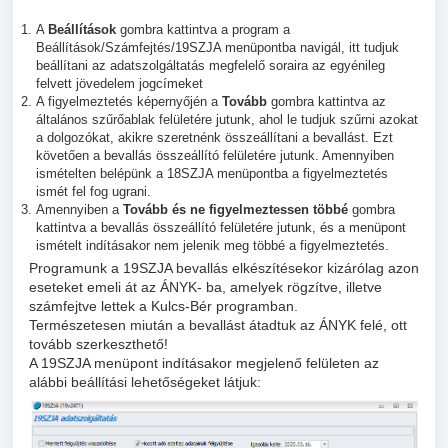
A
Beállítások
gombra kattintva a program a
Beállítások/Számfejtés/19SZJA menüpontba navigál, itt tudjuk
beállítani az adatszolgáltatás megfelelő soraira az egyénileg
felvett jövedelem jogcímeket
A figyelmeztetés képernyőjén a
Tovább
gombra kattintva az
általános szűrőablak felületére jutunk, ahol le tudjuk szűrni azokat
a dolgozókat, akikre szeretnénk összeállítani a bevallást. Ezt
követően a bevallás összeállító felületére jutunk. Amennyiben
ismételten belépünk a 18SZJA menüpontba a figyelmeztetés
ismét fel fog ugrani.
Amennyiben a
Tovább és ne figyelmeztessen többé
gombra
kattintva a bevallás összeállító felületére jutunk, és a menüpont
ismételt indításakor nem jelenik meg többé a figyelmeztetés.
Programunk a 19SZJA bevallás elkészítésekor kizárólag azon
eseteket emeli át az ÁNYK- ba, amelyek rögzítve, illetve
számfejtve lettek a Kulcs-Bér programban.
Természetesen miután a bevallást átadtuk az ÁNYK felé, ott
tovább szerkeszthető!
A 19SZJA menüpont indításakor megjelenő felületen az
alábbi beállítási lehetőségeket látjuk: