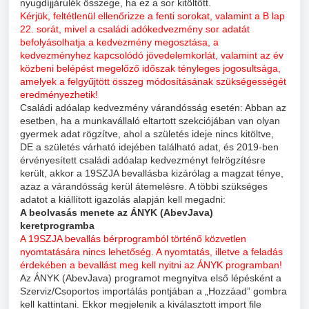
nyugdíjjárulék összege, ha ez a sor kitöltött.
Kérjük, feltétlenül ellenőrizze a fenti sorokat, valamint a B lap
22. sorát, mivel a családi adókedvezmény sor adatát
befolyásolhatja a kedvezmény megosztása, a
kedvezményhez kapcsolódó jövedelemkorlát, valamint az év
közbeni belépést megelőző időszak tényleges jogosultsága,
amelyek a felgyűjtött összeg módosításának szükségességét
eredményezhetik!
Családi adóalap kedvezmény várandósság esetén: Abban az
esetben, ha a munkavállaló eltartott szekciójában van olyan
gyermek adat rögzítve, ahol a születés ideje nincs kitöltve,
DE a születés várható idejében található adat, és 2019-ben
érvényesített családi adóalap kedvezményt felrögzítésre
került, akkor a 19SZJA bevallásba kizárólag a magzat ténye,
azaz a várandósság kerül átemelésre. A többi szükséges
adatot a kiállított igazolás alapján kell megadni:
A beolvasás menete az ÁNYK (AbevJava)
keretprogramba
A 19SZJA bevallás bérprogramból történő közvetlen
nyomtatására nincs lehetőség. A nyomtatás, illetve a feladás
érdekében a bevallást meg kell nyitni az ÁNYK programban!
Az ÁNYK (AbevJava) programot megnyitva első lépésként a
Szerviz/Csoportos importálás pontjában a „Hozzáad” gombra
kell kattintani. Ekkor megjelenik a kiválasztott import file