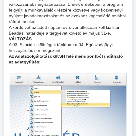
változásának meghatározása. Ennek érdekében a program
felgyűjti a munkavállalók részére közvetve vagy közvetlenül
nyújtott javadalmazásokat és az ezekhez kapcsolódó további
ráfordításokat.
A kérdőívet az adott naptári évre vonatkozóan kell kiállítani.
Beadási határideje a tárgyévet követő év május 31-e.
VÁLTOZÁS
A 03. Szociális költségek táblában a 04. Egészségügyi
hozzájárulás sor megszűnt.
Az Adatszolgáltatások/KSH felé menüpontból indítható
az adatgyűjtés: