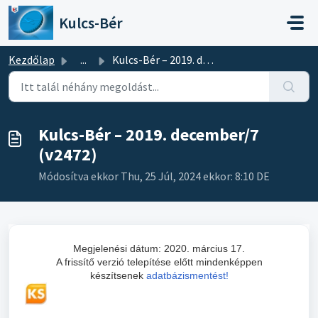
Kihagyás a tartalom megtartásához
Kulcs-Bér
Kezdőlap
...
Kulcs-Bér – 2019. december/7 (v2472)
Kulcs-Bér – 2019. december/7
(v2472)
Módosítva ekkor Thu, 25 Júl, 2024 ekkor: 8:10 DE
Megjelenési dátum: 2020. március 17.
A frissítő verzió telepítése előtt mindenképpen
készítsenek
adatbázismentést!