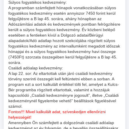
Súlyos fogyatékos kedvezmény:
A programban számfejtett hónapok vonatkozásában súlyos
fogyatékos kedvezmény esetén annyiszor 7450 forint kerül
felgyűjtésre a B lap 45. sorára, ahány hónapban az
Adószámítási adatok és kedvezmények pontban felrögzítésre
került a súlyos fogyatékos kedvezmény. Év közbeni belépő
esetében a fentieken kívül a Dolgozó adatai/Bérügyi
alapadatok/Adó adatlap hozott szekciójába rögzített súlyos
fogyatékos kedvezmény az intervallumként megadott időszak
hónapjai és a súlyos fogyatékos kedvezmény havi összege
(7450Ft) szorzata összegében kerül felgyűjtésre a B lap 45.
sorára.
Családi adóalap kedvezmény:
A lap 22. sor: Az eltartottak után járó családi kedvezmény
törvény szerinti összegét kell feltüntetni ebben a sorban. A
program ezt a sort kalkulált értékkel tölti fel, amelyet a Kulcs-
Bér programba rögzített eltartottak, valamint a hozzájuk
kapcsolódó „Családi kedvezményre jogosult”, illetve „Családi
kedvezménynél figyelembe vehető” beállítások figyelésével
számol.
Fontos!!! Mivel kalkulált adat, szíveskedjen ellenőrizni
helyességét!
Amennyiben Ön számfejtett a dolgozónak családi adóalap
kedvezményt az év folyamán, de a bevallás összeállításakor