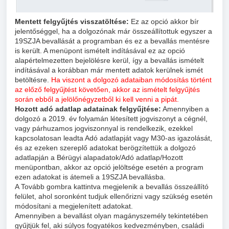
Mentett felgyűjtés visszatöltése:
Ez az opció akkor bír
jelentőséggel, ha a dolgozónak már összeállítottuk egyszer a
19SZJA bevallását a programban és ez a bevallás mentésre
is került. A menüpont ismételt indításával ez az opció
alapértelmezetten bejelölésre kerül, így a bevallás ismételt
indításával a korábban már mentett adatok kerülnek ismét
betöltésre.
Ha viszont a dolgozó adataiban módosítás történt
az előző felgyűjtést követően, akkor az ismételt felgyűjtés
során ebből a jelölőnégyzetből ki kell venni a pipát.
Hozott adó adatlap adatainak felgyűjtése:
Amennyiben a
dolgozó a 2019. év folyamán létesített jogviszonyt a cégnél,
vagy párhuzamos jogviszonnyal is rendelkezik, ezekkel
kapcsolatosan leadta Adó adatlapját vagy M30-as igazolását,
és az ezeken szereplő adatokat berögzítettük a dolgozó
adatlapján a Bérügyi alapadatok/Adó adatlap/Hozott
menüpontban, akkor az opció jelöltsége esetén a program
ezen adatokat is átemeli a 19SZJA bevallásba.
A Tovább gombra kattintva megjelenik a bevallás összeállító
felület, ahol soronként tudjuk ellenőrizni vagy szükség esetén
módosítani a megjelenített adatokat.
Amennyiben a bevallást olyan magányszemély tekintetében
gyűjtjük fel, aki súlyos fogyatékos kedvezményben, családi