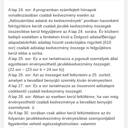
A lap 24. sor: A programban számfejtett hónapok
vonatkozásában családi kedvezmény esetén az
„Adószámítási adatok és kedvezmények” pontban havonként
felrögzítésre került családi járulék kedvezmény összegek
összesítése kerül felgyűjtésre az A lap 24. sorára. Év közbeni
belépő esetében a fentieken kívül a Dolgozó adatai/Bérügyi
alapadatok/Adó adatlap hozott szekciójába rögzített (610.
sor) családi adóalap kedvezmény összege is felgyűjtésre
kerül ebbe a sorba.
A lap 25. sor: Ez a sor tartalmazza a jogosult személyek által
együttesen érvényesíthető járulékkedvezmény összegét.
(22.sor – (23.sor b + 24.sor b))
A lap 26. sor: Azt az összeget kell feltüntetni a 25. sorból,
amelyet a bevallást benyújtó személy kíván érvényesíteni.
A lap 27. sor: Ez a sor tartalmazza az összevont adóalapot
csökkentő családi kedvezmény összegét.
A lap 28. sor: Abban az esetben kerül feltöltésre, ha van még
érvényesíthető családi kedvezménye a bevallást benyújtó
személynek. ű
Az A lap 30. sorában csak akkor kerül feltüntetésre az év
folyamán járulékkedvezmény érvényesítése szempontjából
figyelembe vehető egészségbiztosítási- valamint