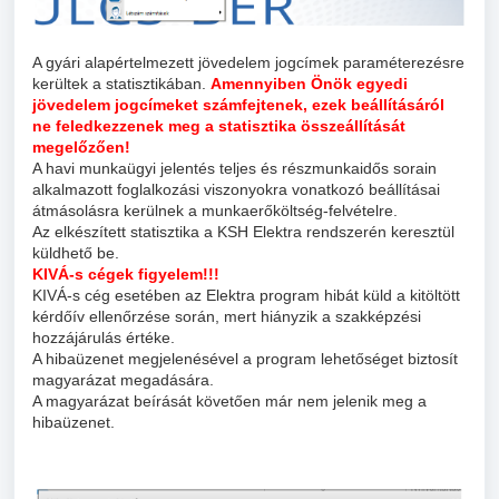
A gyári alapértelmezett jövedelem jogcímek paraméterezésre
kerültek a statisztikában.
Amennyiben Önök egyedi
jövedelem jogcímeket számfejtenek, ezek beállításáról
ne feledkezzenek meg a statisztika összeállítását
megelőzően!
A havi munkaügyi jelentés teljes és részmunkaidős sorain
alkalmazott foglalkozási viszonyokra vonatkozó beállításai
átmásolásra kerülnek a munkaerőköltség-felvételre.
Az elkészített statisztika a KSH Elektra rendszerén keresztül
küldhető be.
KIVÁ-s cégek figyelem!!!
KIVÁ-s cég esetében az Elektra program hibát küld a kitöltött
kérdőív ellenőrzése során, mert hiányzik a szakképzési
hozzájárulás értéke.
A hibaüzenet megjelenésével a program lehetőséget biztosít
magyarázat megadására.
A magyarázat beírását követően már nem jelenik meg a
hibaüzenet.