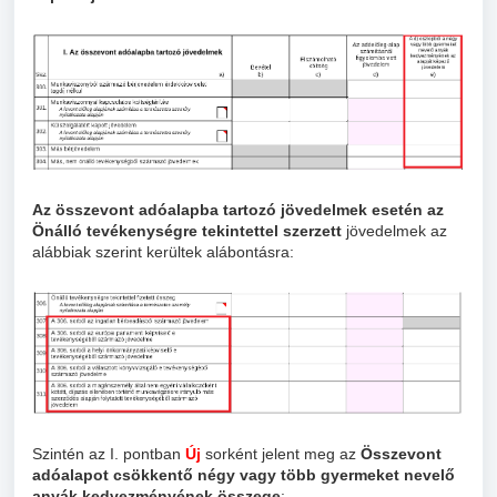
Az összevont adóalapba tartozó jövedelmek esetén az
Önálló tevékenységre tekintettel szerzett
jövedelmek az
alábbiak szerint kerültek alábontásra:
Szintén az I. pontban
Új
sorként jelent meg az
Összevont
adóalapot csökkentő négy vagy több gyermeket nevelő
anyák kedvezményének összege
: