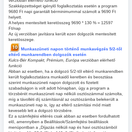
verzióban elérhető funkció
Szakképzettséget igénylő foglalkoztatás esetén a program
9680 Ft napi garantált bérminimummal számolt a 9690 Ft
helyett.
A helyes mentesített keretösszeg 9690 * 130 % = 12597
Ft/nap
Az új verzióban javításra került ezen dolgozók mentesített
keretösszege.
Munkaszüneti napon történő munkavégzés 5/2-től
eltérő munkarendben dolgozók esetén
Kulcs-Bér Kompakt, Prémium, Európa verzióban elérhető
funkció
Abban az esetben, ha a dolgozó 5/2-től eltérő munkarendben
került foglalkoztatásra munkaidő keretben és beosztása
szerint munkaszüneti napon dolgozott és fizetett
szabadságon is volt adott hónapban, úgy a program a
törzsbérét munkaszüneti nap nélküli osztószámmal számolta,
míg a távolléti díj számításnál az osztószámba belekerült a
munkaszüneti nap is, így az eltérő számítási mód miatt
kevesebb lett a dolgozó törzsbére.
Ez a számfejtési eltérés csak abban az esetben fordulhatott
elő, amennyiben a Beállítások/Számfejtési beállítások
menüpontban a „Díjazás nélküli nap és havi osztószámból