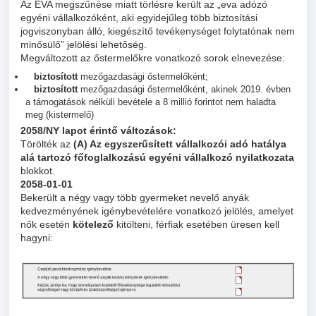
Az EVA megszűnése miatt törlésre került az „eva adózó
egyéni vállalkozóként, aki egyidejűleg több biztosítási
jogviszonyban álló, kiegészítő tevékenységet folytatónak nem
minősülő” jelölési lehetőség.
Megváltozott az őstermelőkre vonatkozó sorok elnevezése:
biztosított
mezőgazdasági őstermelőként;
biztosított
mezőgazdasági őstermelőként, akinek 2019. évben
a támogatások nélküli bevétele a 8 millió forintot nem haladta
meg (kistermelő)
2058/NY lapot érintő változások:
Törölték az
(A) Az egyszerűsített vállalkozói adó hatálya
alá tartozó főfoglalkozású egyéni vállalkozó nyilatkozata
blokkot.
2058-01-01
Bekerült a négy vagy több gyermeket nevelő anyák
kedvezményének igénybevételére vonatkozó jelölés, amelyet
nők esetén
kötelező
kitölteni, férfiak esetében üresen kell
hagyni: