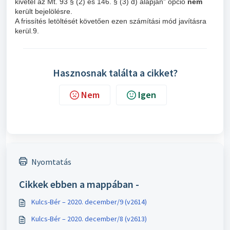
kivétel az Mt. 93 § (2) és 146. § (3) d) alapján” opció
nem
került bejelölésre.
A frissítés letöltését követően ezen számítási mód javításra
kerül.9.
Hasznosnak találta a cikket?
Nem
Igen
Nyomtatás
Cikkek ebben a mappában -
Kulcs-Bér – 2020. december/9 (v2614)
Kulcs-Bér – 2020. december/8 (v2613)