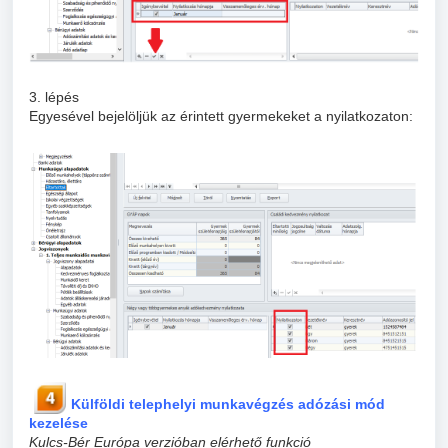
3. lépés
Egyesével bejelöljük az érintett gyermekeket a nyilatkozaton:
Külföldi telephelyi munkavégzés adózási mód
kezelése
Kulcs-Bér Európa verzióban elérhető funkció