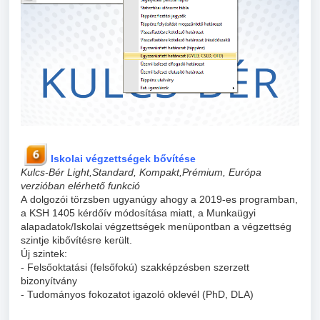
Iskolai végzettségek bővítése
Kulcs-Bér Light,Standard, Kompakt,Prémium, Európa
verzióban elérhető funkció
A dolgozói törzsben ugyanúgy ahogy a 2019-es programban,
a KSH 1405 kérdőív módosítása miatt, a Munkaügyi
alapadatok/Iskolai végzettségek menüpontban a végzettség
szintje kibővítésre került.
Új szintek:
- Felsőoktatási (felsőfokú) szakképzésben szerzett
bizonyítvány
- Tudományos fokozatot igazoló oklevél (PhD, DLA)