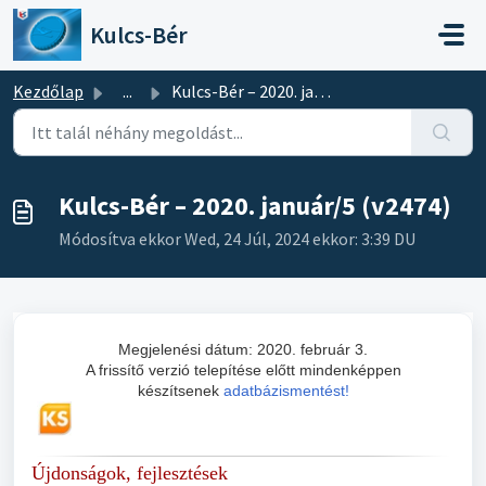
Kihagyás a tartalom megtartásához
Kulcs-Bér
Kezdőlap
...
Kulcs-Bér – 2020. január/5 (v2474)
Kulcs-Bér – 2020. január/5 (v2474)
Módosítva ekkor Wed, 24 Júl, 2024 ekkor: 3:39 DU
Megjelenési dátum: 2020. február 3.
A frissítő verzió telepítése előtt mindenképpen
készítsenek
adatbázismentést!
Újdonságok, fejlesztések