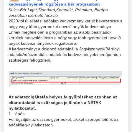
kedvezményének rögzítése a bér programban
Kulcs-Bér Light,Standard,Kompakt, Prémium, Európa
verzióban elérhető funkció
2020-tól új ellátási adóalap kedvezmény került bevezetésre a
négy vagy több gyermeket nevelő anyák kedvezménye.
Ennek megfelelően a programban az alábbi beállítások
kerültek megvalósításra a négy vagy több gyermeket nevelő
anyák kedvezményének rögzítésére.
A kedvezményt a dolgozó adatainál a Jogviszonyok/Bérügyi
adatok/Adószámítási adatok és kedvezmények menüponton
szükséges felrögzíteni.
Az adatszolgáltatás helyes felgyűjtéséhez azonban az
eltartottaknál is szükséges jelölnünk a NÉTAK
nyilatkozatot.
1. lépés:
Felrögzítjük az összes gyermeket, akiket szerepeltetünk az
adóelőleg-nyilatkozaton.