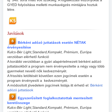
új 546. sora miatt volt szükség. A foglalkozási viszonyokat a
GYED folyósítása melletti munkavégzés mintájára hoztuk
létre.
Javítások
Bérként adózó juttatások esetén NÉTAK
érvényesítése
Kulcs-Bér Light,Standard,Kompakt, Prémium, Európa
verzióban elérhető funkció
A korábbi verziókban a gyári alapértelmezett bérként adózó
juttatásokból a program nem érvényesítette a négy vagy több
gyermeket nevelő nők kedvezményét.
A frissítés letöltését követően ezen jogcímek esetén a
program érvényesíti a kedvezményét.
A módosított jövedelem jogcímek listája itt érhető el:
Bérként
adózó juttatások
Egyszerűsített foglalkoztatottak mentesített
keretösszege
Kulcs-Bér Light,Standard,Kompakt, Prémium, Európa