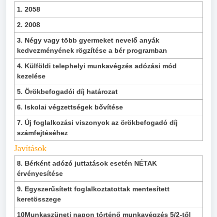
1. 2058
2. 2008
3. Négy vagy több gyermeket nevelő anyák
kedvezményének rögzítése a bér programban
4. Külföldi telephelyi munkavégzés adózási mód
kezelése
5. Örökbefogadói díj határozat
6. Iskolai végzettségek bővítése
7. Új foglalkozási viszonyok az örökbefogadó díj
számfejtéséhez
Javítások
8. Bérként adózó juttatások esetén NÉTAK
érvényesítése
9. Egyszerűsített foglalkoztatottak mentesített
keretösszege
10Munkaszüneti napon történő munkavégzés 5/2-től