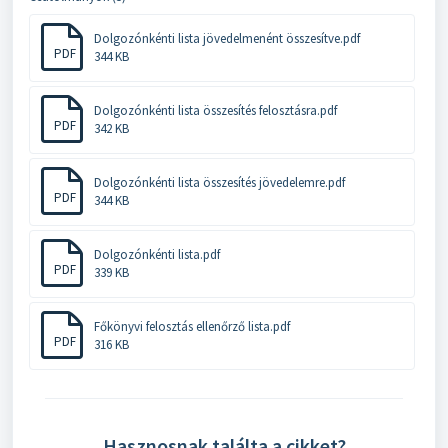
Dolgozónkénti lista jövedelmenént összesítve.pdf
PDF
344 KB
Dolgozónkénti lista összesítés felosztásra.pdf
PDF
342 KB
Dolgozónkénti lista összesítés jövedelemre.pdf
PDF
344 KB
Dolgozónkénti lista.pdf
PDF
339 KB
Főkönyvi felosztás ellenőrző lista.pdf
PDF
316 KB
Hasznosnak találta a cikket?