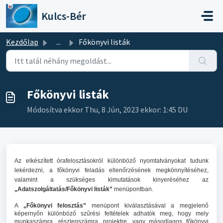
Kihagyás a tartalom megtartásához
Kulcs-Bér
Kezdőlap
...
Főkönyvi listák
Főkönyvi listák
Módosítva ekkor Thu, 8 Jún, 2023 ekkor: 1:45 DU
Az elkészített órafelosztásokról különböző nyomtatványokat tudunk
lekérdezni, a főkönyvi feladás ellenőrzésének megkönnyítéséhez,
valamint a szükséges kimutatások kinyeréséhez az
„Adatszolgáltatás/Főkönyvi listák”
menüpontban.
A
„Főkönyvi felosztás”
menüpont kiválasztásával a megjelenő
képernyőn különböző szűrési feltételek adhatók meg, hogy mely
munkaszámra, részlegszámra, projektre, vagy másodlagos főkönyvi