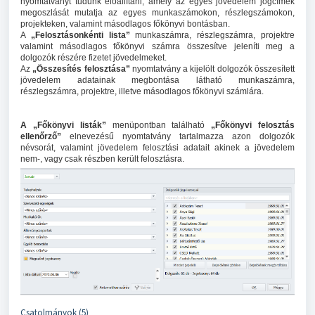
nyomtatványt tudunk előállítani, amely az egyes jövedelem jogcímek
megoszlását mutatja az egyes munkaszámokon, részlegszámokon,
projekteken, valamint másodlagos főkönyvi bontásban.
A
„Felosztásonkénti lista”
munkaszámra, részlegszámra, projektre
valamint másodlagos főkönyvi számra összesítve jeleníti meg a
dolgozók részére fizetet jövedelmeket.
Az
„Összesítés felosztása”
nyomtatvány a kijelölt dolgozók összesített
jövedelem adatainak megbontása látható munkaszámra,
részlegszámra, projektre, illetve másodlagos főkönyvi számlára.
A „Főkönyvi listák”
menüpontban található
„Főkönyvi felosztás
ellenőrző”
elnevezésű nyomtatvány tartalmazza azon dolgozók
névsorát, valamint jövedelem felosztási adatait akinek a jövedelem
nem-, vagy csak részben került felosztásra.
Csatolmányok (5)