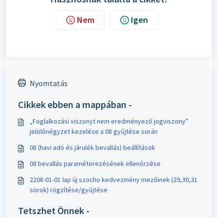
Nem
Igen
Nyomtatás
Cikkek ebben a mappában -
„Foglalkozási viszonyt nem eredményező jogviszony”
jelölőnégyzet kezelése a 08 gyűjtése során
08 (havi adó és járulék bevallás) beállítások
08 bevallás paraméterezésének ellenőrzése
2208-01-01 lap új szocho kedvezmény mezőinek (29,30,31
sorok) rögzítése/gyűjtése
Tetszhet Önnek -