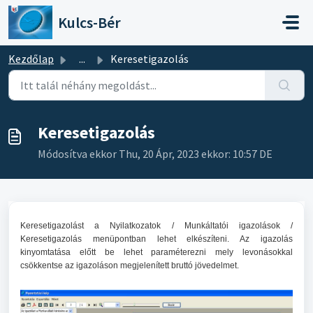
Kihagyás a tartalom megtartásához
Kulcs-Bér
Kezdőlap
...
Keresetigazolás
Keresetigazolás
Módosítva ekkor Thu, 20 Ápr, 2023 ekkor: 10:57 DE
Keresetigazolást a Nyilatkozatok / Munkáltatói igazolások /
Keresetigazolás menüpontban lehet elkészíteni. Az igazolás
kinyomtatása előtt be lehet paraméterezni mely levonásokkal
csökkentse az igazoláson megjelenített bruttó jövedelmet.