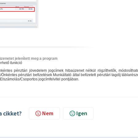
zenetet jelenített meg a program
rhető funkció
kéntes pénztári jövedelem jogcímek hibaüzenet nélkül rögzíthetők, módosíthat
nkéntes pénztári befizetések Munkáltató által befizetett pénztári tagdíj táblarés
 Elszámolás/Csoportos jogcímfelvitel pontjában.
a cikket?
Nem
Igen