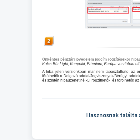
Önkéntes pénztári jövedelem jogcím rögzítésekor hibaü
Kulcs-Bér Light, Kompakt, Prémium, Európa verzióban elé
A hiba jelen verziónkban már nem tapasztalható, az ön
törölhetők a Dolgozó adatai/Jogviszonyok/Bérügyi adatok/Ö
és szintén hibaüzenet nélkül rögzíthetők és törölhetők az
Hasznosnak találta 