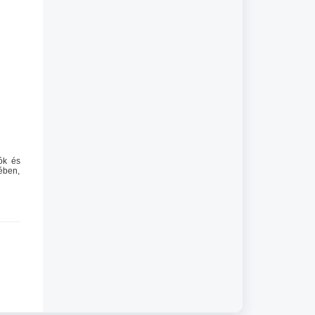
ók és
zében,