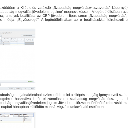
kezdődően a Kiléptetés varázsló „Szabadság megváltás/visszavonás” képernyőj
 „Szabadság megváltás jövedelem jogcíme” megnevezéssel. A legördülőlistában azo
ásra, amelyek beállítása az OEP jövedelem típus soron „Szabadság megváltás”,
 módja: „Egyösszegű”. A legördülőlistában az e beállításokkal létrehozott e
abadság napjainak/óráinak száma több, mint a kilépés napjáig igénybe vett szab
m jogcímet használva kerül elszámolásra a szabadság megváltás összege a k
adság megváltás jövedelem jogcím Jövedelem törzsben történő létrehozását, ma
ljes naptári hónapban külföldön munkát végző munkavállaló esetében: