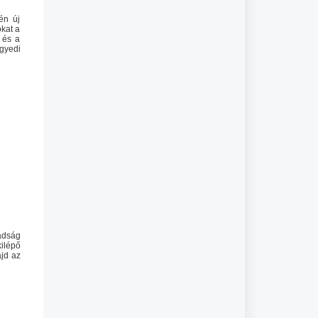
én új
kat a
 és a
gyedi
adság
ilépő
jd az