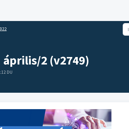
022
 április/2 (v2749)
2:12 DU