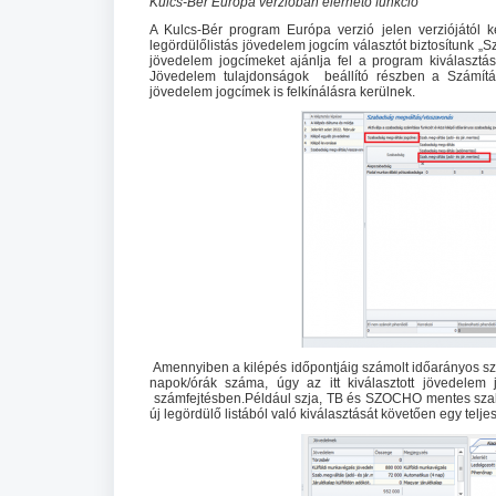
Kulcs-Bér Európa verzióban elérhető funkció
A Kulcs-Bér program Európa verzió jelen verziójától 
legördülőlistás jövedelem jogcím választót biztosítunk
jövedelem jogcímeket ajánlja fel a program kiválaszt
Jövedelem tulajdonságok beállító részben a Számítási
jövedelem jogcímek is felkínálásra kerülnek.
Amennyiben a kilépés időpontjáig számolt időarányos sz
napok/órák száma, úgy az itt kiválasztott jövedele
számfejtésben.Például szja, TB és SZOCHO mentes szab
új legördülő listából való kiválasztását követően egy te