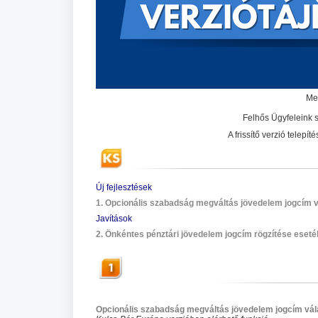
Meg
Felhős Ügyfeleink s
A frissítő verzió telep
Új fejlesztések
1. Opcionális szabadság megváltás jövedelem jogcím v
Javítások
2. Önkéntes pénztári jövedelem jogcím rögzítése eseté
Opcionális szabadság megváltás jövedelem jogcím vála