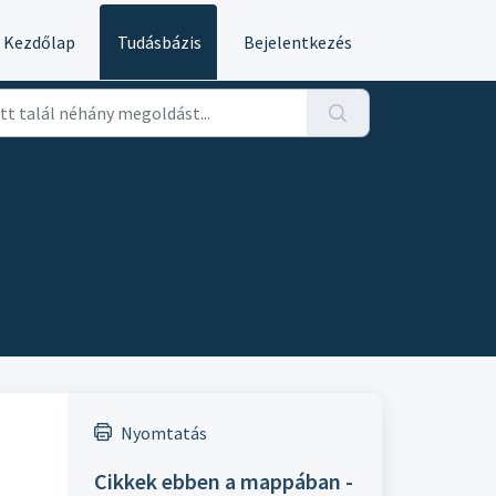
Kezdőlap
Tudásbázis
Bejelentkezés
Nyomtatás
Cikkek ebben a mappában -